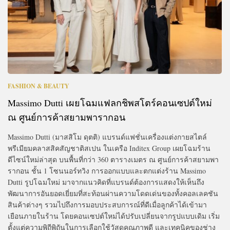
FASHION & BEAUTY
Massimo Dutti เผยโฉมแฟลกชิพสโตร์คอนเซปต์ใหม่
ณ ศูนย์การค้าสยามพารากอน
Massimo Dutti (มาสสิโม ดุตติ) แบรนด์แฟชั่นเครื่องแต่งกายสไตล์
พรีเมียมคลาสสิคสัญชาติสเปน ในเครือ Inditex Group เผยโฉมร้าน
ดีไซน์ใหม่ล่าสุด บนพื้นที่กว่า 360 ตารางเมตร ณ ศูนย์การค้าสยามพา
รากอน ชั้น 1 โซนนอร์ทวิง การออกแบบและตกแต่งร้าน Massimo
Dutti รูปโฉมใหม่ มาจากแนวคิดที่แบรนด์ต้องการแสดงให้เห็นถึง
พัฒนาการอันยอดเยี่ยมที่สะท้อนผ่านความโดดเด่นของทั้งคอลเลคชัน
สินค้าต่างๆ รวมไปถึงการมอบประสบการณ์ที่ดีเมื่อลูกค้าได้เข้ามา
เยือนภายในร้าน โดยคอนเซปต์ใหม่ได้ปรับเปลี่ยนจากรูปแบบเดิม เริ่ม
ตั้งแต่ความพิถีพิถันในการเลือกใช้วัสดุคุณภาพดี และเทคนิคของช่าง