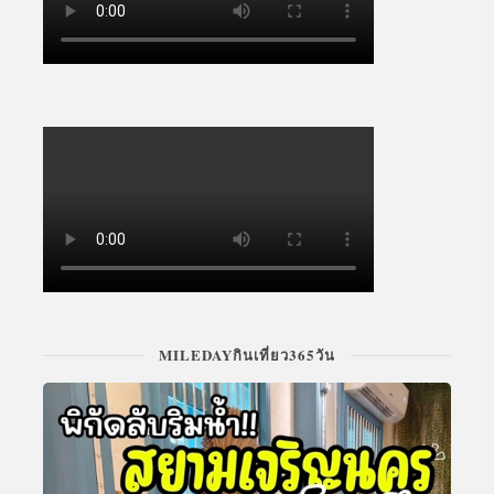
MILEDAYกินเที่ยว365วัน