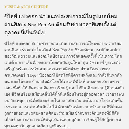
MUSIC & ARTS CULTURE
ซีไลฟ์ แบงคอก นำเสนอประสบการณ์ในรูปแบบใหม่
ผ่านศิลปะ Neo-Pop Art ต้อนรับช่วงเวลาพิเศษตั้งแต่
ตุลาคมนี้เป็นต้นไป
ซีไลฟ์ แบงคอก สยามพารากอน เปิดประสบการณ์ใหม่ของอควาเรียม
ผ่านศิลปะร่วมสมัยในสไตล์ Neo-Pop Art ซึ่งสะท้อนการเปลี่ยนแปลง
ของวัฒนธรรมและสังคมในปัจจุบัน การจัดแสดงครั้งนี้เน้นความโดด
เด่นด้วยลายเส้นที่ออกแบบโดยศิลปินรุ่นใหม่ ‘บุ๋น วัชรพงศ์ บูรณะกิจ
เจริญ’ พร้อมการนำเสนอแนวความคิดต่างๆ ผ่านเรื่องราวของ
คาแรคเตอร์ ‘Hope’ น้องดอกไม้สดใสที่มีความหวังและกำลังค้นหาตัว
ตน และได้หลงเข้ามาสัมผัสโลกใต้ทะเลที่ซีไลฟ์ แบงคอก สยามพารา
กอน ซึ่งทำให้เกิดความคิด การเรียนรู้ และได้ยินเสียงความรู้สึกของตัว
เอง ชีวิตเปรียบเสมือนคลื่นใต้น้ำที่เคลื่อนไหวอยู่ตลอดเวลา เราอาจพบ
เจอกับเหตุการณ์ทั้งดีและร้ายในเวลาเดียวกัน แต่ไม่ว่าอะไรจะเกิดขึ้น
เราจะสามารถผ่านพ้นมันไปได้ ด้วยพลังแห่งความหวังและสติที่มั่นคง
ถูกถ่ายทอดและผสมผสานศิลปะร่วมสมัยเข้ากับการจัดแสดงที่มีสีสัน
เพื่อสร้างประสบการณ์ที่สนุกสนานควบคู่กับการเรียนรู้ให้กับผู้เข้าชม
ทุกเพศทุกวัย คุณสกลภัส ปลูกจิตรสม...