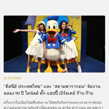
ACTIVITIES
“ดิสนีย์ ประเทศไทย” และ “สยามพารากอน” จัดงาน
ฉลอง 90 ปี โดนัลด์ ดั๊ก แฮปปี้ เบิร์ธเดย์ ก๊าบ ก๊าบ
ครั้งแรกในเมืองไทยที่แฟนๆ จะได้พบกับกิจกรรมและบรรยากาศแห่ง
ความสนุกมากมายกับเจ้าเป็ดแสนซน ณ พาร์ค พารากอน สยามพารา