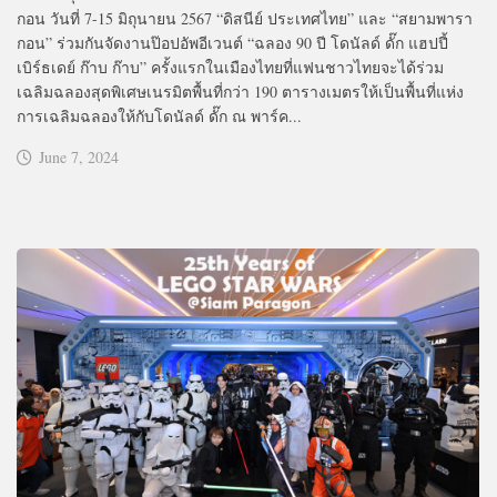
กอน วันที่ 7-15 มิถุนายน 2567 “ดิสนีย์ ประเทศไทย” และ “สยามพารา
กอน” ร่วมกันจัดงานป๊อปอัพอีเวนต์ “ฉลอง 90 ปี โดนัลด์ ดั๊ก แฮปปี้
เบิร์ธเดย์ ก๊าบ ก๊าบ” ครั้งแรกในเมืองไทยที่แฟนชาวไทยจะได้ร่วม
เฉลิมฉลองสุดพิเศษเนรมิตพื้นที่กว่า 190 ตารางเมตรให้เป็นพื้นที่แห่ง
การเฉลิมฉลองให้กับโดนัลด์ ดั๊ก ณ พาร์ค...
June 7, 2024