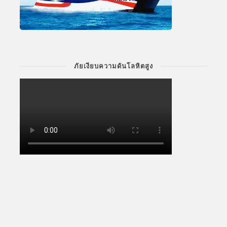
ภัยเงียบความดันโลหิตสูง