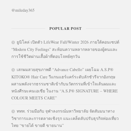
@mileday365
POPULAR POST
ยูนิโคล่ เปิดตัว LifeWear Fall/Winter 2026 ภายใต้คอนเซปต์
“Modern City Feelings” สะท้อนความหลากหลายของผู้คนและ
การใช้ชีวิตผ่านเสื้อผ้าที่ตอบโจทย์ทุกวัน
เสกผมสวยสุขภาพดี “Advance Cabello” เผยโฉม A.S.P®
KITOKO® Hair Care วีแกนแฮร์แคร์ระดับลักชัวรีจากอังกฤษ
ผสานพลังจากธรรมชาติเข้ากับนวัตกรรมที่เข้าใจเส้นผมและ
หนังศีรษะคนเอเชีย ในงาน “A.S.P® SIGNATURE – WHERE
COLOUR MEETS CARE”
ททท. ร่วมมือกับ จุฬาลงกรณ์มหาวิทยาลัย จัดสัมมนาทาง
วิชาการและการตลาดเชิงรุก แนะเคล็ดลับปรับธุรกิจท่องเที่ยว
ไทย “ขายได้ ขายดี ขายนาน”