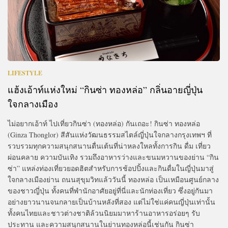
LIFESTYLE
แฮ้งเอ้าท์แห่งใหม่ “กินซ่า ทองหล่อ” กลิ่นอายญี่ปุ่น
ใจกลางเมือง
ไม่อยากเอ้าท์ ไปเที่ยวกินซ่า (ทองหล่อ) กันเถอะ! กินซ่า ทองหล่อ
(Ginza Thonglor) สีสันแห่งวัฒนธรรมสไตล์ญี่ปุ่นใจกลางกรุงเทพฯ ที่
รวบรวมทุกความสนุกสนานตื่นเต้นที่น่าหลงใหลทั้งการกิน ดื่ม เที่ยว
ผ่อนคลาย ความบันเทิง รวมถึงอาหารว่างและขนมหวานของย่าน “กิน
ซ่า” แหล่งท่องเที่ยวยอดฮิตสำหรับการช้อปปิ้งและกินดื่มในญี่ปุ่นมาสู่
ใจกลางเมืองย่าน ถนนสุขุมวิทแล้ววันนี้ ทองหล่อ เป็นเหมือนศูนย์กลาง
ของชาวญี่ปุ่น ทั้งคนที่พำนักอาศัยอยู่ที่นี่และนักท่องเที่ยว ซึ่งอยู่กันมา
อย่างยาวนานจนกลายเป็นบ้านหลังที่สอง แต่ไม่ใช่แค่คนญี่ปุ่นเท่านั้น
ทั้งคนไทยและชาวต่างชาติล้วนนิยมมาหาร้านอาหารอร่อยๆ รับ
ประทาน และความสนุกสนานในย่านทองหล่อนี้เช่นกัน กินซ่า