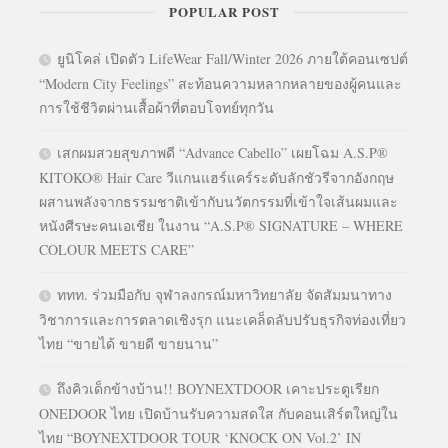
POPULAR POST
ยูนิโคล่ เปิดตัว LifeWear Fall/Winter 2026 ภายใต้คอนเซปต์
“Modern City Feelings” สะท้อนความหลากหลายของผู้คนและ
การใช้ชีวิตผ่านเสื้อผ้าที่ตอบโจทย์ทุกวัน
เสกผมสวยสุขภาพดี “Advance Cabello” เผยโฉม A.S.P®
KITOKO® Hair Care วีแกนแฮร์แคร์ระดับลักชัวรีจากอังกฤษ
ผสานพลังจากธรรมชาติเข้ากับนวัตกรรมที่เข้าใจเส้นผมและ
หนังศีรษะคนเอเชีย ในงาน “A.S.P® SIGNATURE – WHERE
COLOUR MEETS CARE”
ททท. ร่วมมือกับ จุฬาลงกรณ์มหาวิทยาลัย จัดสัมมนาทาง
วิชาการและการตลาดเชิงรุก แนะเคล็ดลับปรับธุรกิจท่องเที่ยว
ไทย “ขายได้ ขายดี ขายนาน”
ถึงคิวเด็กข้างบ้าน!! BOYNEXTDOOR เคาะประตูเรียก
ONEDOOR ไทย เปิดบ้านรับความสดใส กับคอนเสิร์ตใหญ่ใน
ไทย “BOYNEXTDOOR TOUR ‘KNOCK ON Vol.2’ IN