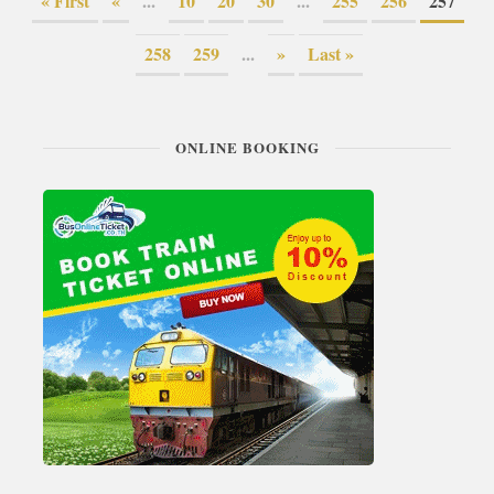
« First
«
...
10
20
30
...
255
256
257
258
259
...
»
Last »
ONLINE BOOKING