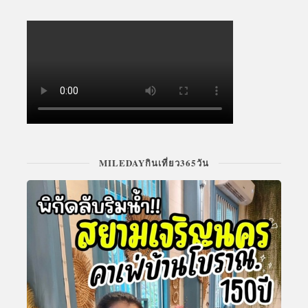
MILEDAYกินเที่ยว365วัน