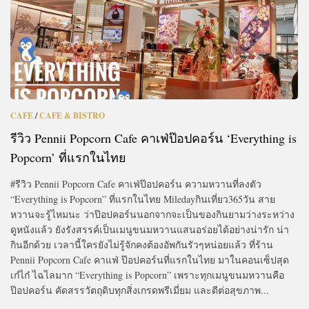
CAFE
/
CAFE & BISTRO
รีวิว Pennii Popcorn Cafe คาเฟ่ป๊อปคอร์น ‘Everything is
Popcorn’ ที่แรกในไทย
#รีวิว Pennii Popcorn Cafe คาเฟ่ป๊อปคอร์น ความหวานที่ลงตัว
“Everything is Popcorn” ที่แรกในไทย Miledayกินเที่ยว365วัน สาย
หวานจะรู้ไหมนะ ว่าป๊อปคอร์นนอกจากจะเป็นของกินยามว่างระหว่าง
ดูหนังแล้ว ยังรังสรรค์เป็นเมนูขนมหวานแสนอร่อยได้อย่างน่ารัก น่า
กินอีกด้วย เวลานี้ใครยังไม่รู้จักคงต้องอัพกันรัวๆหน่อยแล้ว ที่ร้าน
Pennii Popcorn Cafe คาแฟ่ ป๊อปคอร์นที่แรกในไทย มาในคอนเซ็ปสุด
เก๋ไก๋ ไฉไลมาก “Everything is Popcorn” เพราะทุกเมนูขนมหวานคือ
ป๊อปคอร์น คัดสรรวัตถุดิบทุกสิ่งเกรดพรีเมี่ยม และดีต่อสุขภาพ...