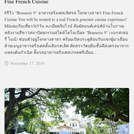
Fine French Cuisine
#รีวิว “Brasserie 9” อาหารฝรั่งเศสเลิศรส ใจกลางสาธร Fine French
Cuisine You will be treated to a real French gourmet cuisine experience!
Miledayกินเที่ยว365วัน ละเมียดจิบไวน์ สัมผัสมนต์เสน่ห์บ้านโบราณ
หลังงามสีขาวสถาปัตยกรรมสไตล์โคโลเนียล “Brasserie 9” (แบรสเซอ
รี่ ไนน์) ซ่อนตัวอยู่ใจกลางสาธร พร้อมเปิดประตูต้อนรับแขกผู้มาเยือน
ด้วยเมนูอาหารฝรั่งเศสดั้งเดิมรสเลิศ คัดสรรวัตถุดิบชั้นดีส่งตรงมาจาก
แหล่งต้นกำเนิด ลิ้มรสอาหารฝรั่งเศสเกรดพรีเมี่ยม...
November 17, 2019