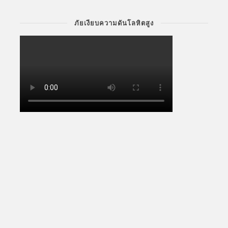
ภัยเงียบความดันโลหิตสูง