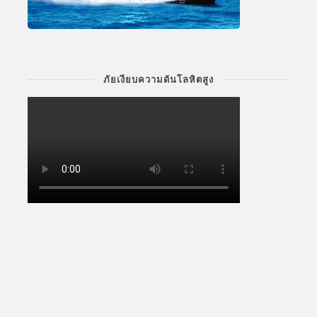
ภัยเงียบความดันโลหิตสูง