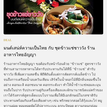
DEAL
มนต์เสน่ห์ความเป็นไทย กับ ชุดข้าวแช่ชาววัง ร้าน
อาหารไทยอัญญา
ร้านอาหารไทยอัญญา ขอต้อนรับหน้าร้อนด้วย “ข้าวแช่” สูตรชาววัง
ที่ท่านสามารถหาทานได้หารับประทานกันได้ที่นี่ “ข้าวแช่” ตำรับ
ชาววัง ที่เพิ่มความสดชื่น พิถีพิถันตั้งแต่การคัดสรรค์เมล็ดข้าว ไป
จนถึงการเตรียมน้ำอบควันเทียน เสิร์ฟในน้ำดอกไม้ที่มีกลิ่นหอมชื่นใจ
อย่าง ดอกมะลิ ดอกชมนาด ดอกกระดังงา ทำให้น้ำข้าวแช่หอมละมุน
จนถึงในปาก รับประทานคู่กับเครื่องเคียงและผักนานาชนิดแม่ครัวของ
เราได้รังสรรค์สูตรเด็ดแบบโบราณเพื่อให้มีเอกลักษณ์ในรสชาติรับ
ประทานพร้อมกับเครื่องเคียงต่างๆ เช่น พริกหยวกสอดไส้กุ้งและไก่ หมู
หวานฝอย หอมทอดยัดไส้ปลากระเบน ลูกกะปิทอด ความกลมกล่อม