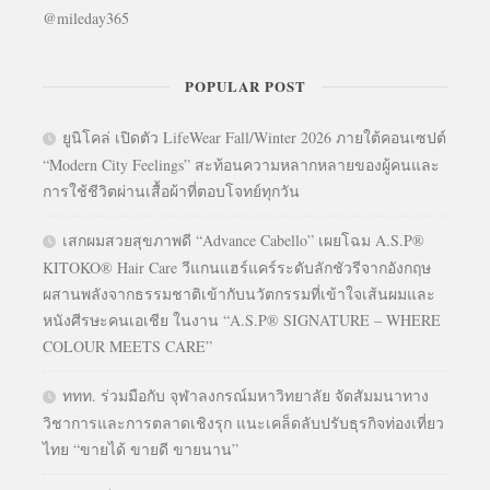
@mileday365
POPULAR POST
ยูนิโคล่ เปิดตัว LifeWear Fall/Winter 2026 ภายใต้คอนเซปต์
“Modern City Feelings” สะท้อนความหลากหลายของผู้คนและ
การใช้ชีวิตผ่านเสื้อผ้าที่ตอบโจทย์ทุกวัน
เสกผมสวยสุขภาพดี “Advance Cabello” เผยโฉม A.S.P®
KITOKO® Hair Care วีแกนแฮร์แคร์ระดับลักชัวรีจากอังกฤษ
ผสานพลังจากธรรมชาติเข้ากับนวัตกรรมที่เข้าใจเส้นผมและ
หนังศีรษะคนเอเชีย ในงาน “A.S.P® SIGNATURE – WHERE
COLOUR MEETS CARE”
ททท. ร่วมมือกับ จุฬาลงกรณ์มหาวิทยาลัย จัดสัมมนาทาง
วิชาการและการตลาดเชิงรุก แนะเคล็ดลับปรับธุรกิจท่องเที่ยว
ไทย “ขายได้ ขายดี ขายนาน”