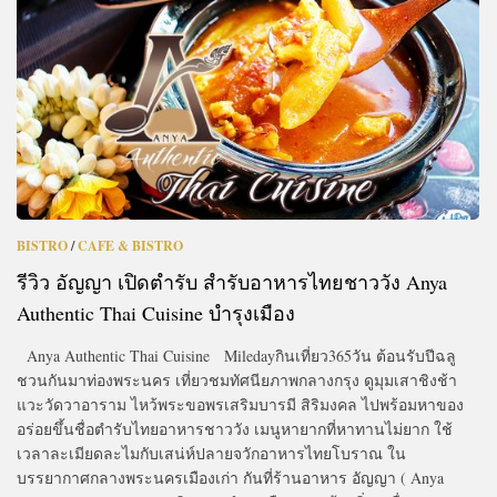
BISTRO
/
CAFE & BISTRO
รีวิว อัญญา เปิดตำรับ สำรับอาหารไทยชาววัง Anya
Authentic Thai Cuisine บำรุงเมือง
Anya Authentic Thai Cuisine Miledayกินเที่ยว365วัน ต้อนรับปีฉลู
ชวนกันมาท่องพระนคร เที่ยวชมทัศนียภาพกลางกรุง ดูมุมเสาชิงช้า
แวะวัดวาอาราม ไหว้พระขอพรเสริมบารมี สิริมงคล ไปพร้อมหาของ
อร่อยขึ้นชื่อตำรับไทยอาหารชาววัง เมนูหายากที่หาทานไม่ยาก ใช้
เวลาละเมียดละไมกับเสน่ห์ปลายจวักอาหารไทยโบราณ ใน
บรรยากาศกลางพระนครเมืองเก่า กันที่ร้านอาหาร อัญญา ( Anya