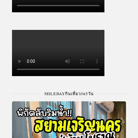
MILEDAYกินเที่ยว365วัน