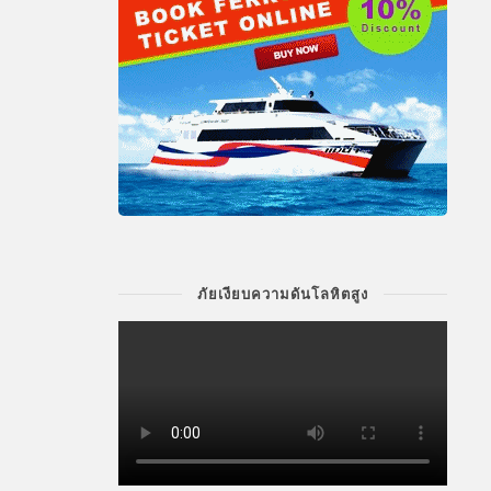
ภัยเงียบความดันโลหิตสูง