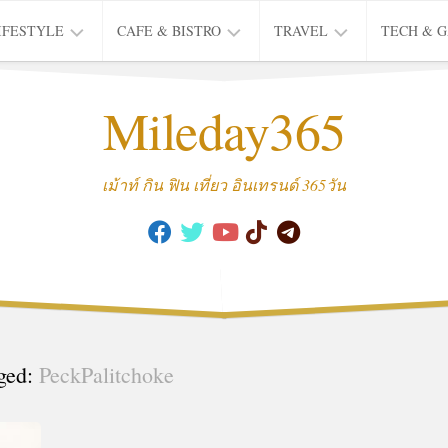
IFESTYLE
CAFE & BISTRO
TRAVEL
TECH & 
IFE
BISTRO
TIEW
Mileday365
HEALTH
THAI
CAFE
HOTEL
INTER
REVIEW
TRIP
เม้าท์ กิน ฟิน เที่ยว อินเทรนด์ 365วัน
MUSIC
&
ARTS
CULTURE
FASHION
&
BEAUTY
ged:
PeckPalitchoke
MOVIE
&
SERIES