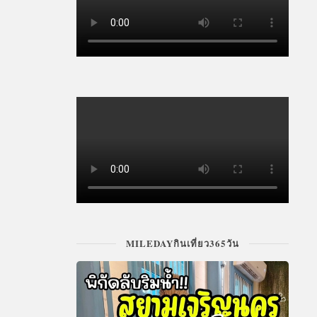
MILEDAYกินเที่ยว365วัน