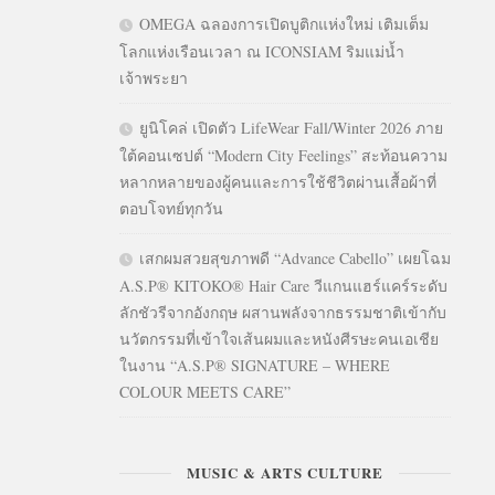
OMEGA ฉลองการเปิดบูติกแห่งใหม่ เติมเต็ม
โลกแห่งเรือนเวลา ณ ICONSIAM ริมแม่น้ำ
เจ้าพระยา
ยูนิโคล่ เปิดตัว LifeWear Fall/Winter 2026 ภาย
ใต้คอนเซปต์ “Modern City Feelings” สะท้อนความ
หลากหลายของผู้คนและการใช้ชีวิตผ่านเสื้อผ้าที่
ตอบโจทย์ทุกวัน
เสกผมสวยสุขภาพดี “Advance Cabello” เผยโฉม
A.S.P® KITOKO® Hair Care วีแกนแฮร์แคร์ระดับ
ลักชัวรีจากอังกฤษ ผสานพลังจากธรรมชาติเข้ากับ
นวัตกรรมที่เข้าใจเส้นผมและหนังศีรษะคนเอเชีย
ในงาน “A.S.P® SIGNATURE – WHERE
COLOUR MEETS CARE”
MUSIC & ARTS CULTURE