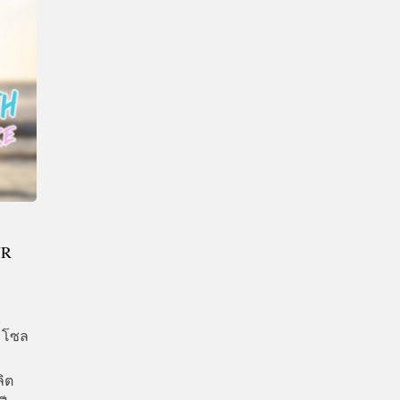
CTIVITIES
&
EVENT
DEAL
UR
 โซล
ลิต