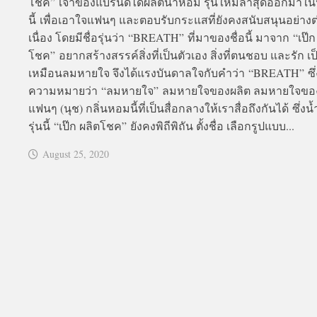
โชค” เจ้าของแบรนด์ได้ผลิตน้ำหอม รุ่นใหม่ล่าสุดออกมาใน
นี้ เพื่อเอาใจแฟนๆ และตอบรับกระแสที่ยังคงสนับสนุนอย่างต
เนื่อง โดยมีชื่อรุ่นว่า “BREATH” ที่มาของชื่อนี้ มาจาก “เป๊ก
โชค” อยากสร้างสรรค์สิ่งที่เป็นตัวเอง สิ่งที่ตนชอบ และรัก เป
เหมือนลมหายใจ จึงได้แรงบันดาลใจกับคำว่า “BREATH” ซึ่
ความหมายว่า “ลมหายใจ” ลมหายใจของผลิต ลมหายใจขอ
แฟนๆ (นุช) กลิ่นหอมนี้ที่เป็นสื่อกลางให้เราสื่อถึงกันได้ ซึ่ง
รุ่นนี้ “เป๊ก ผลิตโชค” ยังคงพิถีพิถัน ตั้งชื่อ เลือกรูปแบบ...
August 25, 2020