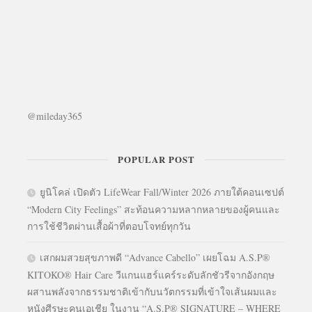
@mileday365
POPULAR POST
ยูนิโคล่ เปิดตัว LifeWear Fall/Winter 2026 ภายใต้คอนเซปต์
“Modern City Feelings” สะท้อนความหลากหลายของผู้คนและ
การใช้ชีวิตผ่านเสื้อผ้าที่ตอบโจทย์ทุกวัน
เสกผมสวยสุขภาพดี “Advance Cabello” เผยโฉม A.S.P®
KITOKO® Hair Care วีแกนแฮร์แคร์ระดับลักชัวรีจากอังกฤษ
ผสานพลังจากธรรมชาติเข้ากับนวัตกรรมที่เข้าใจเส้นผมและ
หนังศีรษะคนเอเชีย ในงาน “A.S.P® SIGNATURE – WHERE