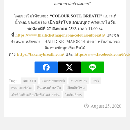
ออกมาเฟอร์เฟคมาก”
“
COLOUR SOUL
BREATH
”
โดยจะเริ่มให้จับจอง
แบรนด์
เป๊ก ผลิตโชค อายนบุตร
วัน
น้ำหอมของนักร้อง
ครั้งแรกใน
พฤหัสบดีที่
2
7
สิงหาคม
2563
เวลา 11.00 น.
ที่
https://www.thaiticketmajor.com/coloursoulbreath/
และจุด
จำหน่ายหลักของ THAITICKETMAJOR 14 สาขา หรือสามารถ
ติดตามข้อมูลเพิ่มเติมได้
https://takemybreath.com/
https://www.facebook.com/Peck
ทาง
และ
Tags:
BREATH
ColorSoulBreath
Mileday365
Peck
PeckPalitchoke
อินเทรนด์365วัน
เป๊กผลิตโชค
เม้าท์กินฟินเที่ยวไลฟ์สไตล์365วัน
ไมล์เดย์365
August 25, 2020