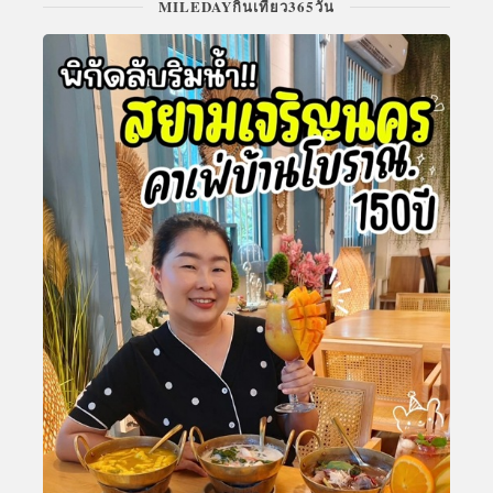
MILEDAYกินเที่ยว365วัน