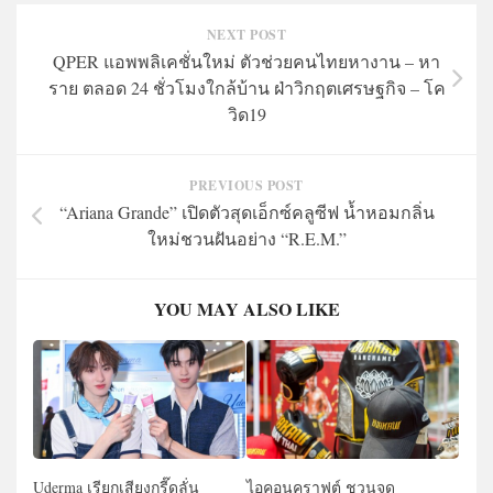
NEXT POST
QPER แอพพลิเคชั่นใหม่ ตัวช่วยคนไทยหางาน – หา
ราย ตลอด 24 ชั่วโมงใกล้บ้าน ฝ่าวิกฤตเศรษฐกิจ – โค
วิด19
PREVIOUS POST
“Ariana Grande” เปิดตัวสุดเอ็กซ์คลูซีฟ น้ำหอมกลิ่น
ใหม่ชวนฝันอย่าง “R.E.M.”
YOU MAY ALSO LIKE
Uderma เรียกเสียงกรี๊ดลั่น
ไอคอนคราฟต์ ชวนจุด