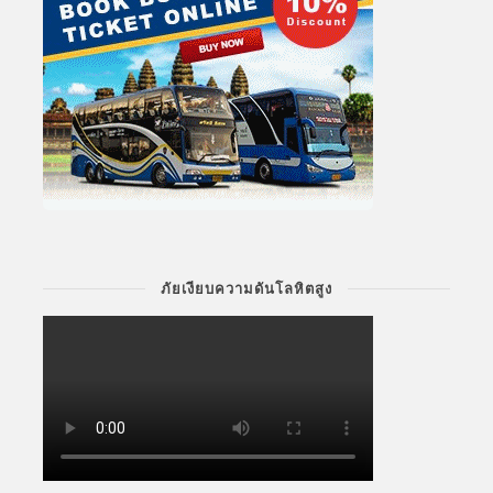
ภัยเงียบความดันโลหิตสูง