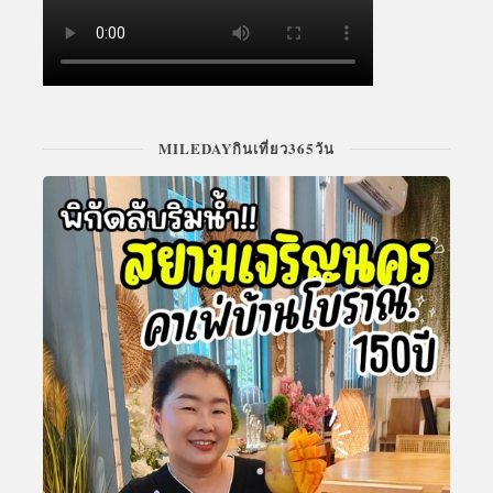
MILEDAYกินเที่ยว365วัน