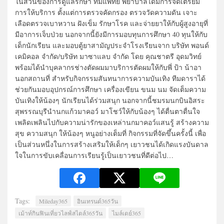
ในส่วนของการดูแลรักษา ทีมแพทย์ พยาบาลได้มีการจัดเตรียม
การให้บริการ ตั้งแต่การตรวจคัดกรอง ตรวจวัดความดัน เจาะ
เลือดตรวจเบาหวาน ฝังเข็ม รักษาโรค และจ่ายยาให้กับผู้สูงอายุที่
มีอาการเจ็บป่วย นอกจากนี้ยังมีการมอบทุนการศึกษา 40 ทุนให้กับ
เด็กนักเรียน และมอบตู้ยาสามัญประจำโรงเรียนจาก บริษัท พอนด์
เคมิคอล จำกัด/บริษัท มาซาแลบ จำกัด โดย คุณชาตรี อุดมวิทย์
พร้อมได้นำบุคลากรช่างตัดผมมาบริการตัดผมให้กับพี่ ป้า น้าอา
นอกสถานที่ สำหรับกิจกรรมสันทนาการความบันเทิง ทีมดาราได้
ช่วยกันมอบอุปกรณ์การศึกษา เครื่องเขียน ขนม นม จัดเต็มความ
บันเทิงให้น้องๆ นักเรียนได้ร่วมสนุก นอกจากนี้ชมรมนกบินอิสระ
สุพรรณบุรีนำนกแก้วมาคอว์ มาโชว์ให้กับน้องๆ ได้ตื่นตาตื่นใจ
เพลิดเพลินไปกับความน่ารักของเหล่านกมาคอว์แสนรู้ สร้างความ
สุข ความสนุก ให้น้องๆ หนูอย่างเต็มที่ กิจกรรมที่จัดขึ้นครั้งนี้ เพื่อ
เป็นส่วนหนึ่งในการสร้างเสริมให้เด็กๆ เยาวชนได้เกิดแรงบันดาล
ใจในการขับเคลื่อนการเรียนรู้เป็นเยาวชนที่ดีต่อไป…
Tags:
Mileday365
อินเทรนด์365วัน
เม้าท์กินฟินเที่ยวไลฟ์สไตล์365วัน
ไมล์เดย์365