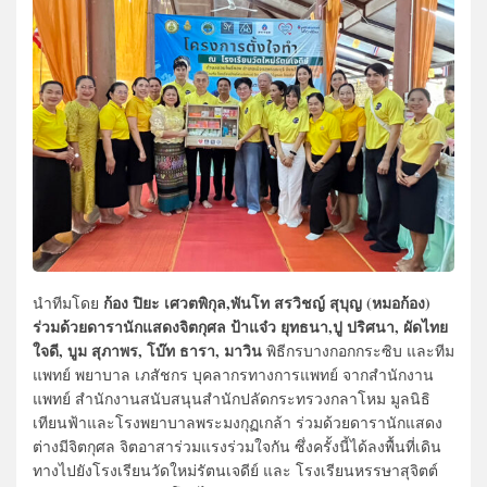
ก้อง ปิยะ เศวตพิกุล,พันโท สรวิชญ์ สุบุญ (หมอก้อง)
นำทีมโดย
ร่วมด้วยดารานักแสดงจิตกุศล ป้าแจ๋ว ยุทธนา,ปู ปริศนา, ผัดไทย
ใจดี, บูม สุภาพร, โบ๊ท ธารา, มาวิน
พิธีกรบางกอกกระซิบ และทีม
แพทย์ พยาบาล เภสัชกร บุคลากรทางการแพทย์ จากสำนักงาน
แพทย์ สำนักงานสนับสนุนสำนักปลัดกระทรวงกลาโหม มูลนิธิ
เทียนฟ้าและโรงพยาบาลพระมงกุฏเกล้า ร่วมด้วยดารานักแสดง
ต่างมีจิตกุศล จิตอาสาร่วมแรงร่วมใจกัน ซึ่งครั้งนี้ได้ลงพื้นที่เดิน
ทางไปยังโรงเรียนวัดใหม่รัตนเจดีย์ และ โรงเรียนหรรษาสุจิตต์