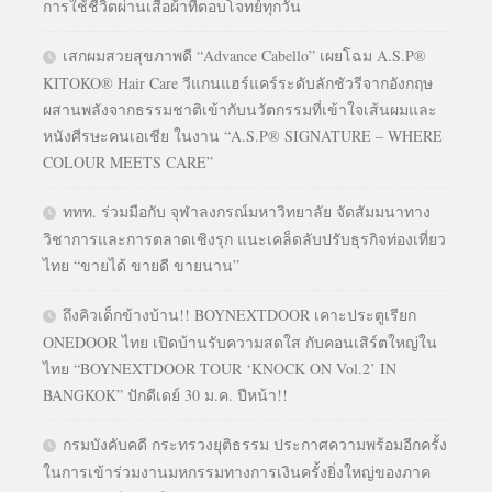
การใช้ชีวิตผ่านเสื้อผ้าที่ตอบโจทย์ทุกวัน
เสกผมสวยสุขภาพดี “Advance Cabello” เผยโฉม A.S.P®
KITOKO® Hair Care วีแกนแฮร์แคร์ระดับลักชัวรีจากอังกฤษ
ผสานพลังจากธรรมชาติเข้ากับนวัตกรรมที่เข้าใจเส้นผมและ
หนังศีรษะคนเอเชีย ในงาน “A.S.P® SIGNATURE – WHERE
COLOUR MEETS CARE”
ททท. ร่วมมือกับ จุฬาลงกรณ์มหาวิทยาลัย จัดสัมมนาทาง
วิชาการและการตลาดเชิงรุก แนะเคล็ดลับปรับธุรกิจท่องเที่ยว
ไทย “ขายได้ ขายดี ขายนาน”
ถึงคิวเด็กข้างบ้าน!! BOYNEXTDOOR เคาะประตูเรียก
ONEDOOR ไทย เปิดบ้านรับความสดใส กับคอนเสิร์ตใหญ่ใน
ไทย “BOYNEXTDOOR TOUR ‘KNOCK ON Vol.2’ IN
BANGKOK” ปักดีเดย์ 30 ม.ค. ปีหน้า!!
กรมบังคับคดี กระทรวงยุติธรรม ประกาศความพร้อมอีกครั้ง
ในการเข้าร่วมงานมหกรรมทางการเงินครั้งยิ่งใหญ่ของภาค