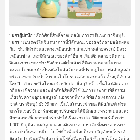
“มกรผู้ปกปัก”
สัตว์ศักดิ์สิทธิ์จากยุคสมัยทวารวดีแห่งปราจีนบุรี:
“มกร”
เป็นสัตว์ในจินตนาการที่มีลักษณะของสัตว์หลายชนิดผสม
กัน เช่น มีลำตัวและหางเหมือนปลา ส่วนปากคล้ายจระเข้ มีงวง
เหมือนช้าง และมีลักษณะของสัตว์อื่น ๆ เพิ่มเติมหลายชนิดตาม
จินตนาการของช่างซึ่งล้วนแต่เป็นสัตว์ที่มีความหมายในทาง
มงคล โดยมกรยังเป็นหนึ่งในสัตว์มงคลที่ปรากฏในภาพสลักนูนต่ำ
บริเวณขอบสระน้ำโบราณในโบราณสถานสระแก้ว ตั้งอยู่ที่ตำบล
โคกปีบ อำเภอศรีมโหสถ จังหวัดปราจีนบุรี สร้างขึ้นในสมัยทวาร
วดีและเชื่อว่าเป็นสระน้ำศักดิ์สิทธิ์ที่ใช้ในการประกอบพิธีกรรม
เกี่ยวกับความอุดมสมบูรณ์ นอกจากนี้ทาง พิพิธภัณฑสถานแห่ง
ชาติ ปราจีนบุรี ยังใช้ มกร เป็นโลโกประจำของพิพิธภัณฑ์ ส่วน
มกรในเวอร์ชันอาร์ตทอยถูกปรับทอนให้มีลักษณะทรงกลมและลง
สีพาสเทลเพิ่มความน่ารัก ทำให้เรื่องราวประวัติศาสตร์เมื่อกว่า
1,000 ปี ดูมีความสนุกน่าออกเดินทางตามหา อีกทั้งตรงส่วนหาง
ม้วนเป็นก้นหอยหนีบ “ใบโพธิ์” เพื่อเชื่อมถึงตราสัญลักษณ์ประจำ
จังหวัดปราจีนบุรีที่เป็นรูปต้นโพธิ์ศรีมหาโพธิ ซึ่งปลูกไว้ ณ วัดต้น