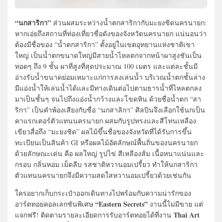
“นกสาริกา”
ส่วนผสมระหว่างน้ำตกสาริกากับมะยงชิดนครนายก:
หากเอ่ยถึงสถานที่ท่องเที่ยวชื่อดังของจังหวัดนครนายก แน่นอนว่า
ต้องมีชื่อของ “น้ำตกสาริกา” ตั้งอยู่ในเขตอุทยานแห่งชาติเขา
ใหญ่ เป็นน้ำตกขนาดใหญ่มีสายน้ำไหลตกจากหน้าผาสูงชันเป็น
ทอดๆ ถึง 9 ชั้น ผาที่สูงที่สุดประมาณ 100 เมตร และแต่ละชั้นมี
อ่างรับน้ำขนาดย่อมเหมาะแก่การลงเล่นน้ำ บริเวณน้ำตกชั้นล่าง
มีแอ่งน้ำให้เล่นน้ำได้และมีทางเดินต่อไปตามธารน้ำที่ไหลตกลง
มาเป็นชั้นๆ จนไปถึงแอ่งน้ำกว้างและโขดหิน ด้วยชื่อน้ำตก “สา
ริกา” เป็นคำพ้องเสียงกับชื่อ “นกสาลิกา” ศิลปินจึงเลือกใช้นกเป็น
คาแรกเตอร์ตัวแทนนครนายก ผสมกับรูปทรงและสีโทนเหลือง
เขียวสื่อถึง “มะยงชิด” ผลไม้ขึ้นชื่อของจังหวัดที่ได้รับการขึ้น
ทะเบียนเป็นสินค้า GI หรือผลไม้อัตลักษณ์พื้นถิ่นของนครนายก
ด้วยลักษณะเด่น คือ ผลใหญ่ รูปไข่ สีเหลืองส้ม เนื้อหนาแน่นและ
กรอบ กลิ่นหอม เม็ดลีบ รสชาติหวานอมเปรี้ยว ทำให้นกสาริกา
ตัวแทนนครนายกจึงมีความสดใสหวานอมเปรี้ยวด้วยเช่นกัน
ใครอยากเก็บกระเป๋าออกเดินทางไปพร้อมกับความน่ารักของ
“Eastern Secrets”
อาร์ตทอยคอลเลกชันพิเศษ
งานนี้ไม่มีขาย แต่
Thai Art
แจกฟรี! ติดตามรายละเอียดการรับอาร์ตทอยได้ที่งาน