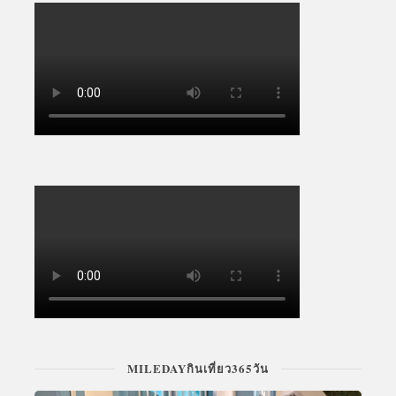
MILEDAYกินเที่ยว365วัน