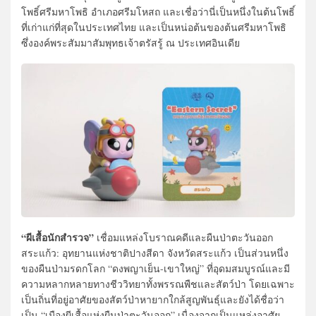
โพธิ์ศรีมหาโพธิ อำเภอศรีมโหสถ และเชื่อว่านี่เป็นหนึ่งในต้นโพธิ์
ที่เก่าแก่ที่สุดในประเทศไทย และเป็นหน่อต้นของต้นศรีมหาโพธิ
ซึ่งองค์พระสัมมาสัมพุทธเจ้าตรัสรู้ ณ ประเทศอินเดีย
“ผีเสื้อนักสำรวจ”
เชื่อมแหล่งโบราณคดีและผืนป่าตะวันออก
สระแก้ว: อุทยานแห่งชาติปางสีดา จังหวัดสระแก้ว เป็นส่วนหนึ่ง
ของผืนป่ามรดกโลก “ดงพญาเย็น-เขาใหญ่” ที่อุดมสมบูรณ์และมี
ความหลากหลายทางชีววิทยาทั้งพรรณพืชและสัตว์ป่า โดยเฉพาะ
เป็นถิ่นที่อยู่อาศัยของสัตว์ป่าหายากใกล้สูญพันธุ์และยังได้ชื่อว่า
เป็น “เมืองผีเสื้อแห่งผืนป่าตะวันออก” เนื่องจากเป็นแหล่งอาศัย