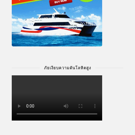
ภัยเงียบความดันโลหิตสูง