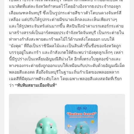
แนวคิดที่แต่ละจังหวัดกำหนดไว้โดยอ้างอิงจากธงประจำกองลูก
เสือมณฑลจันทบุรี ซึ่งเป็นรูปกระต่ายสีขาวตัวโตบนดวงจันทร์สี
เหลือง แต่ปรับให้รูปกระต่ายมีขนาดเล็กลงและเห็นเพียงรางๆ
และให้รูปพระจันทร์เด่นมากขึ้น ศิลปินจึงนำคาแรกเตอร์กระต่าย
มาสร้างสรรค์เป็นอาร์ตทอยประจำจังหวัดจันทบุรี เป็นกระต่ายใน
ท่าทางกำลังสะพายตะกร้าผลไม้ไว้ด้านหลังโดยออก แบบให้
“มังคุด” ที่ถือเป็นราชินีผลไม้และเป็นสินค้าขึ้นชื่อของจังหวัดถูก
บรรจุอยู่ในตะกร้า และถ้าสังเกตให้ดีจะพบว่ามังคุดลูกเล็กๆ เหล่า
นี้มีรูปร่างเป็นเหลี่ยมอัญมณีสีม่วงใส อีกทั้งตรงใบหูสองข้างและ
หางของกระต่ายยังถูกออกแบบให้เหมือนกับประดับด้วยอัญมณีเม็ด
พลอยสีแดงสด สื่อถึงจันทบุรีในฐานะถิ่นกำเนิดของพลอยหลาก
เฉดสีที่มีคุณภาพดีระดับโลก โดยเฉพาะพลอยสีแดงสดจัดที่เรียก
“ทับทิมสยามเมืองจันท์”
ว่า