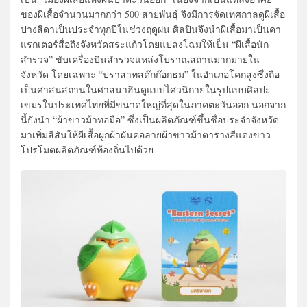
ของผีเสื้อจำนวนมากกว่า 500 สายพันธุ์ จึงมีการจัดเทศกาลดูผีเสื้อ
ปางสีดาเป็นประจำทุกปีในช่วงฤดูฝน ศิลปินจึงนำผีเสื้อมาเป็นคา
แรกเตอร์สื่อถึงจังหวัดสระแก้วโดยแปลงโฉมให้เป็น “ผีเสื้อนัก
สำรวจ” ขับเครื่องบินสำรวจแหล่งโบราณสถานมากมายใน
จังหวัด โดยเฉพาะ “ปราสาทสด๊กก๊อกธม” ในอำเภอโคกสูงซึ่งถือ
เป็นศาสนสถานในศาสนาฮินดูแบบไศวนิกายในรูปแบบศิลปะ
เขมรในประเทศไทยที่มีขนาดใหญ่ที่สุดในภาคตะวันออก นอกจาก
นี้ยังนำ “ผ้าขาวม้าทอมือ” ซึ่งเป็นผลิตภัณฑ์ขึ้นชื่อประจำจังหวัด
มาเพิ่มสีสันให้ผีเสื้อผูกผ้าผันคอลายผ้าขาวม้าตารางสีแดงขาว
โปรโมตผลิตภัณฑ์ท้องถิ่นไปด้วย