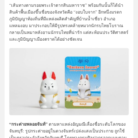
“เส้นทางตามรอยพระเจ้าตากสินมหาราช” พร้อมกันนั้นก็ได้นำ
สินค้าพื้นเมืองขึ้นชื่อของจังหวัดคือ “งอบใบจาก” อีกหนึ่งมรดก
ภูมิปัญญาท้องถิ่นที่มีแหล่งผลิตสำคัญที่บ้านน้ำเชี่ยว อำเภอ
แหลมงอบ มาประกอบให้มีรูปทรงคล้ายหมวกนักรบไทยโบราณ
กลายเป็นหมาหลังอานนักรบไทยที่น่ารัก แต่สะท้อนประวัติศาสตร์
และภูมิปัญญาเมืองตราดได้อย่างชัดเจน
“กระต่ายพลอยจันท์”
ตามหาแหล่งอัญมณีเลื่องชื่อระดับโลกของ
จันทบุรี: รูปกระต่ายอยู่ในดวงจันทร์เปล่งแสงเป็นประกาย ถูกใช้
เป็นตราประจำจังหวัดจันทบุรี โดยทางกรมศิลปากรออกแบบตาม