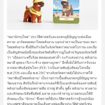
“หมานักรบไทย” ประวัติศาสตร์และมรดกภูมิปัญญาแห่งเมือง
ตราด: อาร์ตทอยหมาไทยหลังอาน บอกเล่าความเป็นมาของ หมา
ไทยหลังอาน ซึ่งมีถิ่นกำเนิดในจังหวัดตราดมาแต่โบราณ และถือ
เป็นสัญลักษณ์หนึ่งของจังหวัดดังที่ปรากฏในคำขวัญของจังหวัดที่
ว่า “เมืองเกาะครึ่งร้อย พลอยแดงค่าล้ำ ระกำแสนหวาน หลังอาน
หมาดี ยุทธนาวีเกาะช้าง สุดทางบูรพา” อีกทั้งยังได้รับการรับรอง
จากสมาพันธ์สุนัขโลก (FCI) ว่าเป็นสายพันธุ์แท้ของโลกเมื่อ
พ.ศ.2536 และเมื่อ พ.ศ.2567 ทางจังหวัดตราดยังได้ประกาศให้
“หมาพันธุ์ไทยหลังอาน” เป็นรายการเบื้องต้นมรดกภูมิปัญญาทาง
วัฒนธรรม ศิลปินจึงนำคาแรกเตอร์ที่เป็นเอกลักษณ์ของสายพันธุ์
หลังอานดั้งเดิมของตราดคือ ปากทู่ ตัวสั้น หูตั้ง หลังอาน หางดาบ
และลักษณะนิสัยซื่อสัตย์ ฉลาด และกล้าหาญ มาออกแบบให้มี
ลักษณะเป็น “นักรบ” ซึ่งตราดก็มีประวัติศาสตร์การสู้รบปกป้อง
ประเทศชาติจนกลายเป็นเส้นทางท่องเที่ยวประวัติศาสตร์เช่น