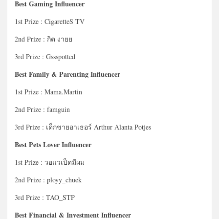
Best Gaming Influencer
1st Prize : CigaretteS TV
2nd Prize : กิต งายย
3rd Prize : Gssspotted
Best Family & Parenting Influencer
1st Prize : Mama.Martin
2nd Prize : famguin
3rd Prize : เด็กชายอาเธอร์ Arthur Alanta Potjes
Best Pets Lover Influencer
1st Prize : วอแวเป็ดมีผม
2nd Prize : ployy_chuek
3rd Prize : TAO_STP
Best Financial & Investment Influencer