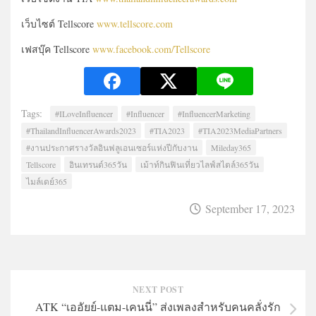
เว็บไซต์ Tellscore
www.tellscore.com
เฟสบุ๊ค Tellscore
www.facebook.com/Tellscore
Tags:
#ILoveInfluencer
#Influencer
#InfluencerMarketing
#ThailandInfluencerAwards2023
#TIA2023
#TIA2023MediaPartners
#งานประกาศรางวัลอินฟลูเอนเซอร์แห่งปีกับงาน
Mileday365
Tellscore
อินเทรนด์365วัน
เม้าท์กินฟินเที่ยวไลฟ์สไตล์365วัน
ไมล์เดย์365
September 17, 2023
NEXT POST
ATK “เออัยย์-แตม-เคนนี่” ส่งเพลงสำหรับคนคลั่งรัก