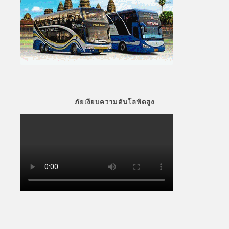
ภัยเงียบความดันโลหิตสูง