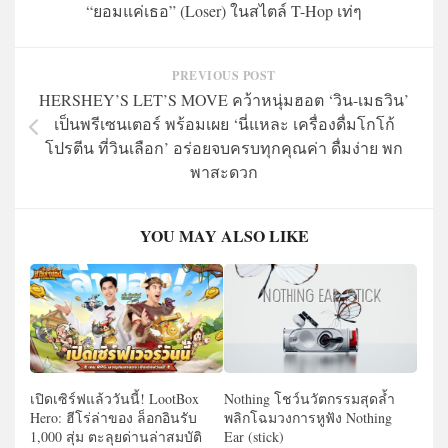
“ยอมแค่เธอ” (Loser) ในสไตล์ T-Hop เท่ๆ
PREVIOUS POST
HERSHEY’S LET’S MOVE คว้าหนุ่มฮอต ‘วิน-เมธวิน’
เป็นพรีเซนเตอร์ พร้อมเผย ‘นี่แหละ เครื่องดื่มโกโก้
โปรตีน ที่วินเลือก’ อร่อยจบครบทุกคุณค่า ดื่มง่าย พก
พาสะดวก
YOU MAY ALSO LIKE
เปิดเซิร์ฟแล้ววันนี้! LootBox
Nothing โชว์นวัตกรรมสุดล้ำ
Hero: ฮีโร่ล่าของ ล็อกอินรับ
พลิกโฉมวงการหูฟัง Nothing
1,000 สุ่ม ตะลุยด่านล่าสมบัติ
Ear (stick)