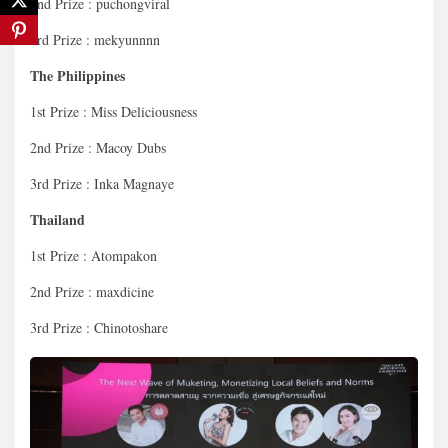
2nd Prize : puchongviral
3rd Prize : mekyunnnn
The Philippines
1st Prize : Miss Deliciousness
2nd Prize : Macoy Dubs
3rd Prize : Inka Magnaye
Thailand
1st Prize : Atompakon
2nd Prize : maxdicine
3rd Prize : Chinotoshare