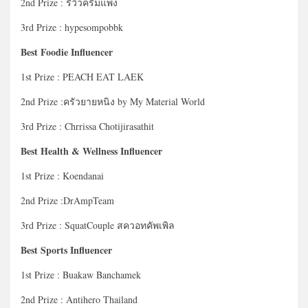
2nd Prize : รีวิวครีมแพง
3rd Prize : hypesompobbk
Best Foodie Influencer
1st Prize : PEACH EAT LAEK
2nd Prize :ครัวยายหนิง by My Material World
3rd Prize : Chrrissa Chotijirasathit
Best Health & Wellness Influencer
1st Prize : Koendanai
2nd Prize :DrAmpTeam
3rd Prize : SquatCouple สควอทคัพเพิล
Best Sports Influencer
1st Prize : Buakaw Banchamek
2nd Prize : Antihero Thailand