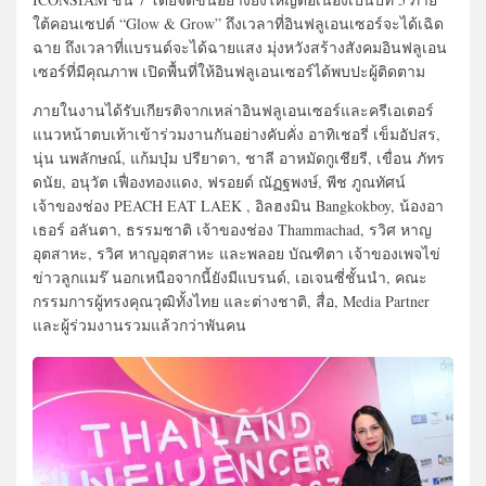
ใต้คอนเซปต์ “Glow & Grow” ถึงเวลาที่อินฟลูเอนเซอร์จะได้เฉิด
ฉาย ถึงเวลาที่แบรนด์จะได้ฉายแสง มุ่งหวังสร้างสังคมอินฟลูเอน
เซอร์ที่มีคุณภาพ เปิดพื้นที่ให้อินฟลูเอนเซอร์ได้พบปะผู้ติดตาม
ภายในงานได้รับเกียรติจากเหล่าอินฟลูเอนเซอร์และครีเอเตอร์
แนวหน้าตบเท้าเข้าร่วมงานกันอย่างคับคั่ง อาทิเชอรี่ เข็มอัปสร,
นุ่น นพลักษณ์, แก้มบุ๋ม ปรียาดา, ชาลี อาหมัดกูเชียรี, เขื่อน ภัทร
ดนัย, อนุวัต เฟื่องทองแดง, ฟรอยด์ ณัฏฐพงษ์, พีช ภูณทัศน์
เจ้าของช่อง PEACH EAT LAEK , อิลฮงมิน Bangkokboy, น้องอา
เธอร์ อลันตา, ธรรมชาติ เจ้าของช่อง Thammachad, รวิศ หาญ
อุตสาหะ, รวิศ หาญอุตสาหะ และพลอย บัณฑิตา เจ้าของเพจไข่
ข่าวลูกแมร๊ นอกเหนือจากนี้ยังมีแบรนด์, เอเจนซี่ชั้นนำ, คณะ
กรรมการผู้ทรงคุณวุฒิทั้งไทย และต่างชาติ, สื่อ, Media Partner
และผู้ร่วมงานรวมแล้วกว่าพันคน