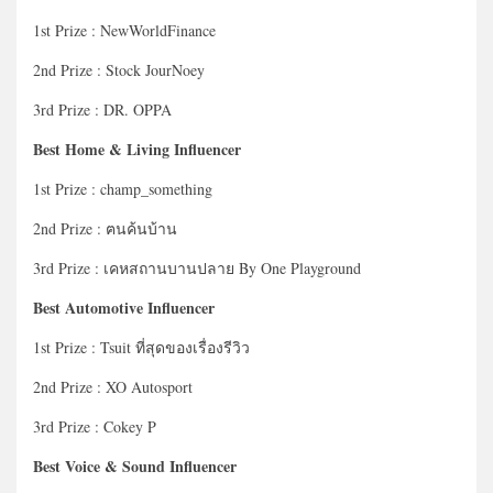
1st Prize : NewWorldFinance
2nd Prize : Stock JourNoey
3rd Prize : DR. OPPA
Best Home & Living Influencer
1st Prize : champ_something
2nd Prize : ฅนค้นบ้าน
3rd Prize : เคหสถานบานปลาย By One Playground
Best Automotive Influencer
1st Prize : Tsuit ที่สุดของเรื่องรีวิว
2nd Prize : XO Autosport
3rd Prize : Cokey P
Best Voice & Sound Influencer