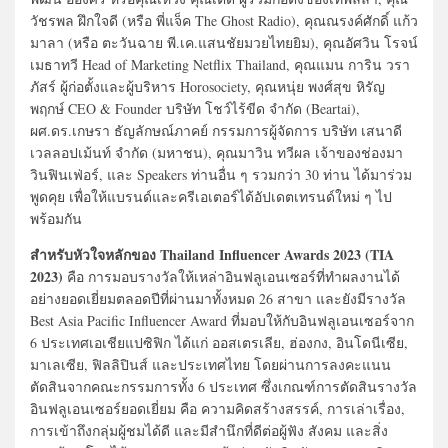
วัชรพล ฝึกใจดี (หรือ พี่แจ็ค The Ghost Radio), คุณณรงค์ศักดิ์ แก้ว
มาลา (หรือ ตะวันฉาย พี.เค.แสนชัยมวยไทยยิม), คุณอัศวิน โรจน์
เมธาทวี Head of Marketing Netflix Thailand, คุณแมน การิน วรา
ภัสร์ ผู้ก่อตั้งและผู้บริหาร Horosociety, คุณหนุ่ย พงศ์สุข หิรัญ
พฤกษ์ CEO & Founder บริษัท โชว์ไร้ขีด จำกัด (Beartai),
ผศ.ดร.เกษรา ธัญลักษณ์ภาคย์ กรรมการผู้จัดการ บริษัท เสนาดี
เวลลอปเม้นท์ จำกัด (มหาชน), คุณมาวิน ทวีผล เจ้าของช่องมา
วินฟินเฟ่อร์, และ Speakers ท่านอื่น ๆ รวมกว่า 30 ท่าน ได้มาร่วม
พูดคุย เพื่อให้แบรนด์และครีเอเตอร์ได้อัปเดตเทรนด์ใหม่ ๆ ไป
พร้อมกัน
สำหรับหัวใจหลักของ Thailand Influencer Awards 2023 (TIA
2023)
คือ การมอบรางวัลให้เหล่าอินฟลูเอนเซอร์ที่ทำผลงานได้
อย่างยอดเยี่ยมตลอดปีที่ผ่านมาทั้งหมด 26 สาขา และยังมีรางวัล
Best Asia Pacific Influencer Award ที่มอบให้กับอินฟลูเอนเซอร์จาก
6 ประเทศเอเชียแปซิฟิก ได้แก่ ออสเตรเลีย, ฮ่องกง, อินโดนีเซีย,
มาเลเซีย, ฟิลลิปินส์ และประเทศไทย โดยผ่านการลงคะแนน
ตัดสินจากคณะกรรมการทั้ง 6 ประเทศ ซึ่งเกณฑ์การตัดสินรางวัล
อินฟลูเอนเซอร์ยอดเยี่ยม คือ ความคิดสร้างสรรค์, การเล่าเรื่อง,
การเข้าถึงกลุ่มผู้ชมได้ดี และมีสำนึกที่ดีต่อผู้ฟัง สังคม และสิ่ง