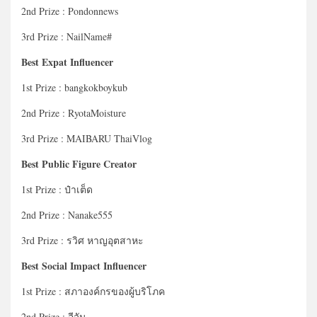
2nd Prize : Pondonnews
3rd Prize : NailName#
Best Expat Influencer
1st Prize : bangkokboykub
2nd Prize : RyotaMoisture
3rd Prize : MAIBARU ThaiVlog
Best Public Figure Creator
1st Prize : ป๋าเต็ด
2nd Prize : Nanake555
3rd Prize : รวิศ หาญอุตสาหะ
Best Social Impact Influencer
1st Prize : สภาองค์กรของผู้บริโภค
2nd Prize : อีจัน