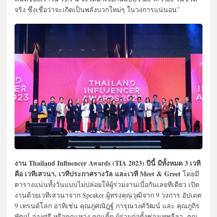
จริง ซึ่งเชื่อว่าจะเกิดเป็นพลังบวกใหม่ๆ ในวงการแน่นอน”
งาน Thailand Influencer Awards (TIA 2023) ปีนี้ มีทั้งหมด 3 เวที
คือ เวทีเสวนา, เวทีประกาศรางวัล และเวที Meet & Greet
โดยมี
ตารางแน่นทั้งวันแบบไม่ปล่อยให้ผู้ร่วมงานเบื่อกันเลยทีเดียว เปิด
งานด้วยเวทีเสวนาจาก Speaker ผู้ทรงคุณวุฒิจาก 9 วงการ อัปเดต
9 เทรนด์โลก อาทิเช่น คุณภูศณัฎฐ์ การุณวงศ์วัฒน์ และ คุณภูถิร
พัฒน์ อ่องศรี หรือคุณเหว่ง คุณเติ้ด ผู้ร่วมก่อตั้งช่องเทพลีลา, คุณ