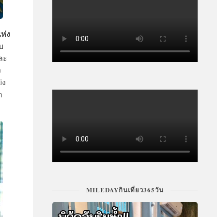
ห่ง
บ
ละ
ง
่ง
า
MILEDAYกินเที่ยว365วัน