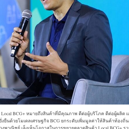
 Local BCG+ หมายถึงสินค้าที่มีคุณภาพ ดีต่อผู้บริโภค ดีต่อผู้ผลิต 
งยั่งยืนด้วยโมเดลเศรษฐกิจ BCG ยกระดับเพิ่มมูลค่าให้สินค้าท้องถิ่น
รวงพาณิชย์ เล็งเห็นโอกาสในการขยายตลาดสินค้า Local BCG+ รวม