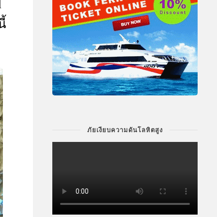
l
ี้
ภัยเงียบความดันโลหิตสูง