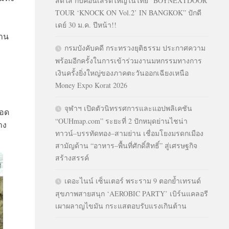
สดใส กับคอนเสิร์ตใหญ่ในไทย “BOYNEXTDOOR
TOUR ‘KNOCK ON Vol.2’ IN BANGKOK” ปักดี
เดย์ 30 ม.ค. ปีหน้า!!
งาน
กรมบังคับคดี กระทรวงยุติธรรม ประกาศความ
พร้อมอีกครั้งในการเข้าร่วมงานมหกรรมทางการ
เงินครั้งยิ่งใหญ่ของภาคตะวันออกเฉียงเหนือ
Money Expo Korat 2026
จุฬาฯ เปิดตัวนิทรรศการและแอปพลิเคชัน
ลอด
“OUHmap.com” ระยะที่ 2 ปักหมุดย่านไชน่า
าง
ทาวน์–บรรทัดทอง–สามย่าน เชื่อมโยงมรดกเมือง
สามัญด้าน “อาหาร–พื้นที่ศักดิ์สิทธิ์” สู่เศรษฐกิจ
สร้างสรรค์
เดอะไนน์ เซ็นเตอร์ พระราม 9 ตอกย้ำเทรนด์
สุขภาพสายสนุก ‘AEROBIC PARTY’ เบิร์นแคลอรี
เผาผลาญไขมัน กระแสตอบรับแรงเกินต้าน