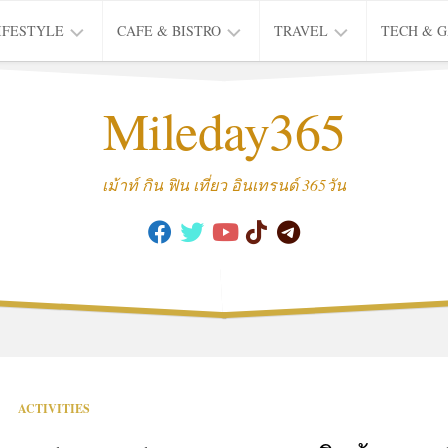
IFESTYLE
CAFE & BISTRO
TRAVEL
TECH & 
IFE
BISTRO
TIEW
Mileday365
HEALTH
THAI
CAFE
HOTEL
INTER
REVIEW
TRIP
เม้าท์ กิน ฟิน เที่ยว อินเทรนด์ 365วัน
MUSIC
&
ARTS
CULTURE
FASHION
&
BEAUTY
MOVIE
ACTIVITIES
&
SERIES