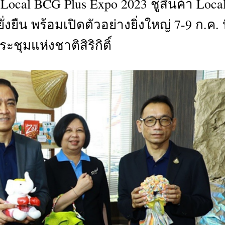
Local BCG Plus Expo 2023 ชูสินค้า Loca
CTIVITIES
ืน พร้อมเปิดตัวอย่างยิ่งใหญ่ 7-9 ก.ค. น
&
EVENT
ะชุมแห่งชาติสิริกิติ์
DEAL