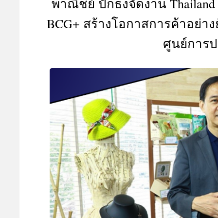
พาณิชย์ ปักธงจัดงาน Thailand 
A
BCG+ สร้างโอกาสการค้าอย่างยั่งย
ศูนย์การปร