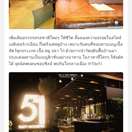
เพิ่มเติมอรรถรสรสชาติใหม่ๆ ให้ชีวิต ลิ้มลองความอร่อยในสไตล์
เมดิเตอร์เรเนียน กึ่งฝรั่งเศสดูบ้าง เหมาะกับคนที่ชอบทานเมนูเนื้อ
สัตว์ทุกประเภท เนื้อ หมู ปลา ไก่ ด้วยการนำวัตถุดิบพื้นบ้านมา
ปรุงแต่งผสานเป็นเมนูฟิวชั่นอย่างน่าทาน ในราคาที่ใครๆ ก็สัมผัส
ได้ จุดนัดพบคนชอบชิลล์ พบกันใจกลางเมือง @The51