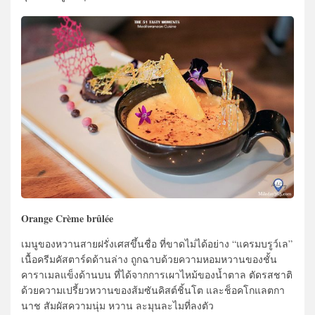
Orange Crème brûlée
เมนูของหวานสายฝรั่งเศสขึ้นชื่อ ที่ขาดไม่ได้อย่าง “แครมบรูว์เล”
เนื้อครีมคัสตาร์ดด้านล่าง ถูกฉาบด้วยความหอมหวานของชั้น
คาราเมลแข็งด้านบน ที่ได้จากการเผาไหม้ของน้ำตาล ตัดรสชาติ
ด้วยความเปรี้ยวหวานของส้มซันคิสต์ชิ้นโต และช็อคโกแลตกา
นาช สัมผัสความนุ่ม หวาน ละมุนละไมที่ลงตัว