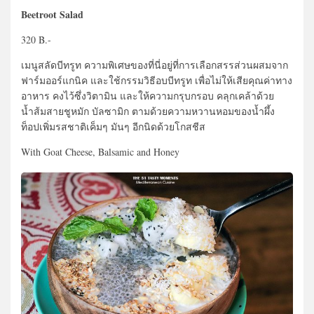
Beetroot Salad
320 B.-
เมนูสลัดบีทรูท ความพิเศษของที่นี่อยู่ที่การเลือกสรรส่วนผสมจาก
ฟาร์มออร์แกนิค และใช้กรรมวิธีอบบีทรูท เพื่อไม่ให้เสียคุณค่าทาง
อาหาร คงไว้ซึ่งวิตามิน และให้ความกรุบกรอบ คลุกเคล้าด้วย
น้ำส้มสายชูหมัก บัลซามิก ตามด้วยความหวานหอมของน้ำผึ้ง
ท็อปเพิ่มรสชาติเค็มๆ มันๆ อีกนิดด้วยโกสชีส
With Goat Cheese, Balsamic and Honey