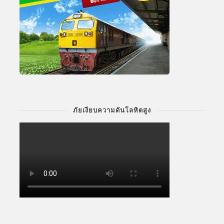
ภัยเงียบความดันโลหิตสูง