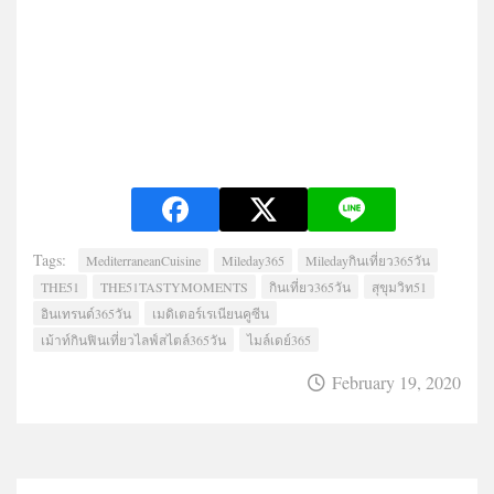
Tags:
MediterraneanCuisine
Mileday365
Miledayกินเที่ยว365วัน
THE51
THE51TASTYMOMENTS
กินเที่ยว365วัน
สุขุมวิท51
อินเทรนด์365วัน
เมดิเตอร์เรเนียนคูซีน
เม้าท์กินฟินเที่ยวไลฟ์สไตล์365วัน
ไมล์เดย์365
February 19, 2020