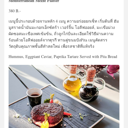
Mediterranean Mezze Platter
380 B.-
เมนูนี้ประกอบด้วยจานหลัก 4 เมนู ความอร่อยยกเซ็ท เริ่มต้นที่ ฮัม
มูสราดน้ำมันมะกอกเอ็กซ์ตร้า เวอร์จิ้น โอลีฟออยล์, มะเขือม่วง
ผัดซอสมะเขือเทศเข้มข้น, ถั่วลูกไก่ปั่นละเอียดใช้วิธีผ่านความ
ร้อนด้วยโอลีฟออยล์จากตุรกี ทานคู่ขนมปังPita เมนูคัดสรร
วัตถุดิบคุณภาพชั้นดีทำสดใหม่ เพื่อรสชาติที่แท้จริง
Hummus, Eggpiant Caviar, Paprika Tartare Served with Pita Bread