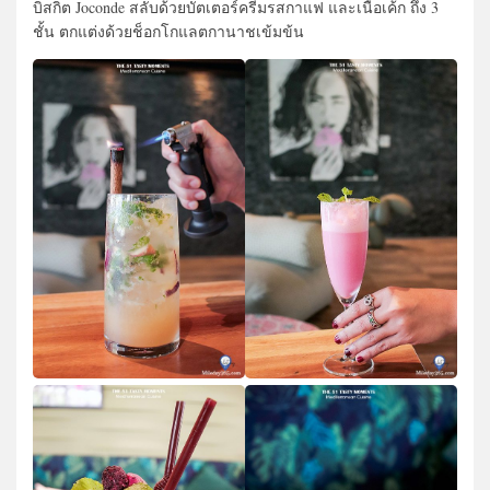
บิสกิต Joconde สลับด้วยบัตเตอร์ครีมรสกาแฟ และเนื้อเค้ก ถึง 3
ชั้น ตกแต่งด้วยช็อกโกแลตกานาชเข้มข้น