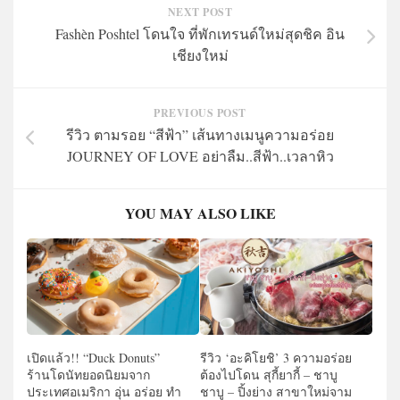
NEXT POST
Fashèn Poshtel โดนใจ ที่พักเทรนด์ใหม่สุดชิค อิน
เชียงใหม่
PREVIOUS POST
รีวิว ตามรอย “สีฟ้า” เส้นทางเมนูความอร่อย
JOURNEY OF LOVE อย่าลืม..สีฟ้า..เวลาหิว
YOU MAY ALSO LIKE
เปิดแล้ว!! “Duck Donuts”
รีวิว ‘อะคิโยชิ’ 3 ความอร่อย
ร้านโดนัทยอดนิยมจาก
ต้องไปโดน สุกี้ยากี้ – ชาบู
ประเทศอเมริกา อุ่น อร่อย ทำ
ชาบู – ปิ้งย่าง สาขาใหม่จาม