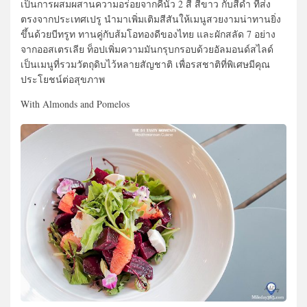
เป็นการผสมผสานความอร่อยจากคีนัว 2 สี สีขาว กับสีดำ ที่ส่ง
ตรงจากประเทศเปรู นำมาเพิ่มเติมสีสันให้เมนูสวยงามน่าทานยิ่ง
ขึ้นด้วยบีทรูท ทานคู่กับส้มโอทองดีของไทย และผักสลัด 7 อย่าง
จากออสเตรเลีย ท็อปเพิ่มความมันกรุบกรอบด้วยอัลมอนด์สไลด์
เป็นเมนูที่รวมวัตถุดิบไว้หลายสัญชาติ เพื่อรสชาติที่พิเศษมีคุณ
ประโยชน์ต่อสุขภาพ
With Almonds and Pomelos