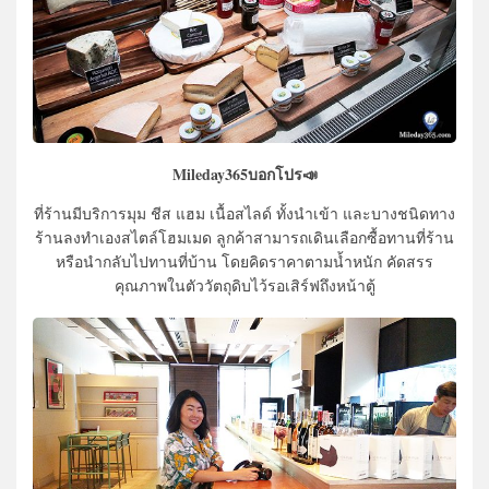
Mileday365บอกโปร📣
ที่ร้านมีบริการมุม ชีส แฮม เนื้อสไลด์ ทั้งนำเข้า และบางชนิดทาง
ร้านลงทำเองสไตล์โฮมเมด ลูกค้าสามารถเดินเลือกซื้อทานที่ร้าน
หรือนำกลับไปทานที่บ้าน โดยคิดราคาตามน้ำหนัก คัดสรร
คุณภาพในตัววัตถุดิบไว้รอเสิร์ฟถึงหน้าตู้