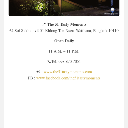
The 51 Tasty Moments
📍
64 Soi Sukhumvit 51 Khlong Tan Nuea, Watthana, Bangkok 10110
Open Daily
11 A.M. – 11 P.M.
📞Tel. 098 870 7051
📲 :
www.the51tastymoments.com
FB :
www.facebook.com/the51tastymoments