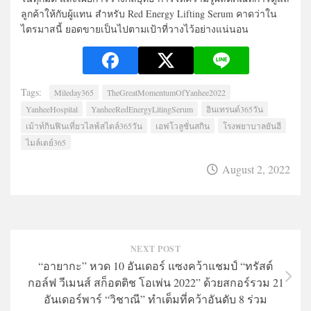
ลูกค้าให้กับผู้แทน สำหรับ Red Energy Lifting Serum คาดว่าใน
ไตรมาสนี้ ยอดขายเป็นไปตามเป้าที่วางไว้อย่างแน่นอน
Tags:
Mileday365
TheGreatMomentumOfYanhee2022
YanheeHospital
YanheeRedEnergyLitingSerum
อินเทรนด์365วัน
เม้าท์กินฟินเที่ยวไลฟ์สไตล์365วัน
เอฟโวลูชั่นสกิน
โรงพยาบาลยันฮี
ไมล์เดย์365
August 2, 2022
NEXT POST
“อายากะ” หวด 10 อันเดอร์ แซงคว้าแชมป์ “ทรัสต์
กอล์ฟ วีเมนส์ สก็อตติช โอเพ่น 2022” ด้วยสกอร์รวม 21
อันเดอร์พาร์ “วิชาณี” ทำเต็มที่คว้าอันดับ 8 ร่วม