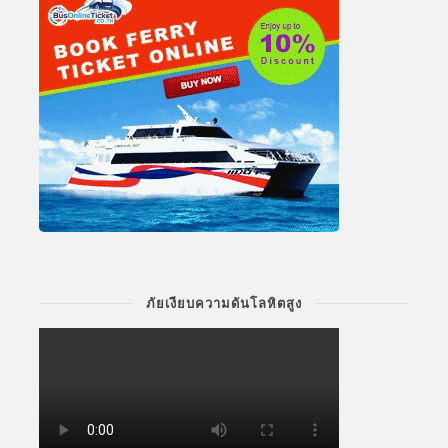
ภัยเงียบความดันโลหิตสูง