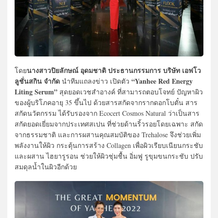
นางสาวปิยลักษณ์ อุดมชาติ ประธานกรรมการ บริษัท เอฟโว
โดย
ลูชั่นสกิน จำกัด
“Yanhee Red Energy
นำทีมแถลงข่าว เปิดตัว
Liting Serum”
สุดยอดเวชสำอางค์ ที่สามารถตอบโจทย์ ปัญหาผิว
ของผู้บริโภคอายุ 35 ขึ้นไป ด้วยสารสกัดจากรากดอกโบตั๋น สาร
สกัดนวัตกรรม ได้รับรองจาก Ecocert Cosmos Natural ว่าเป็นสาร
สกัดยอดเยี่ยมจากประเทศสเปน ที่ช่วยด้านริ้วรอยโดยเฉพาะ สกัด
จากธรรมชาติ และการผสานคุณสมบัติของ Trehalose จึงช่วยเพิ่ม
พลังงานให้ผิว กระตุ้นการสร้าง Collagen เพื่อผิวเรียบเนียนกระชับ
และผสาน ไฮยารูรอน ช่วยให้ผิวชุ่มชื้น อิ่มฟู รูขุมขนกระชับ ปรับ
สมดุลน้ำในผิวอีกด้วย