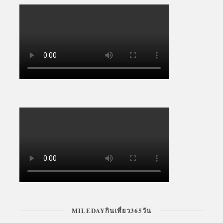
MILEDAYกินเที่ยว365วัน