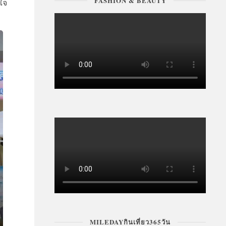
FASHION & BEAUTY
ใจ
MILEDAYกินเที่ยว365วัน