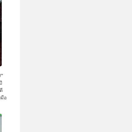
ง”
ี
ดี
มือ