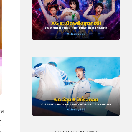
ีพ
ย
ร