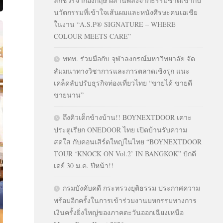
ลักชัวรีจากอังกฤษ ผสานพลังจากธรรมชาติเข้ากับ
นวัตกรรมที่เข้าใจเส้นผมและหนังศีรษะคนเอเชีย
ในงาน “A.S.P® SIGNATURE – WHERE
COLOUR MEETS CARE”
ททท. ร่วมมือกับ จุฬาลงกรณ์มหาวิทยาลัย จัด
สัมมนาทางวิชาการและการตลาดเชิงรุก แนะ
เคล็ดลับปรับธุรกิจท่องเที่ยวไทย “ขายได้ ขายดี
ขายนาน”
ถึงคิวเด็กข้างบ้าน!! BOYNEXTDOOR เคาะ
ประตูเรียก ONEDOOR ไทย เปิดบ้านรับความ
สดใส กับคอนเสิร์ตใหญ่ในไทย “BOYNEXTDOOR
TOUR ‘KNOCK ON Vol.2’ IN BANGKOK” ปักดี
เดย์ 30 ม.ค. ปีหน้า!!
กรมบังคับคดี กระทรวงยุติธรรม ประกาศความ
พร้อมอีกครั้งในการเข้าร่วมงานมหกรรมทางการ
เงินครั้งยิ่งใหญ่ของภาคตะวันออกเฉียงเหนือ