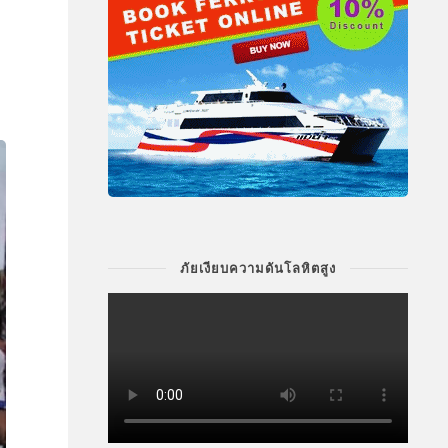
ภัยเงียบความดันโลหิตสูง