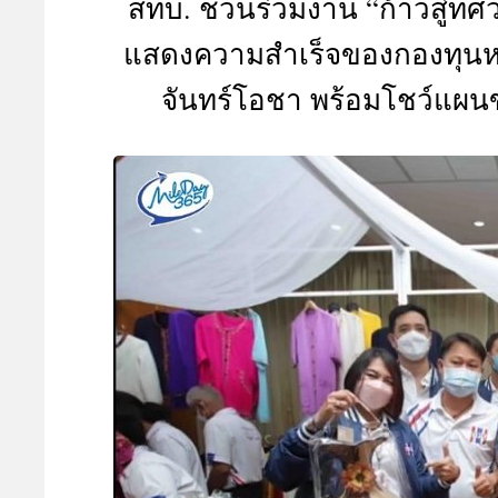
สทบ. ชวนร่วมงาน “ก้าวสู่ทศว
A
แสดงความสำเร็จของกองทุนหม
จันทร์โอชา พร้อมโชว์แผ