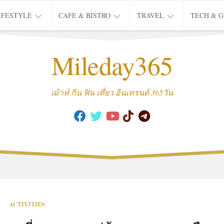
IFESTYLE
CAFE & BISTRO
TRAVEL
TECH & 
IFE
BISTRO
TIEW
Mileday365
HEALTH
THAI
CAFE
HOTEL
INTER
REVIEW
TRIP
เม้าท์ กิน ฟิน เที่ยว อินเทรนด์ 365วัน
MUSIC
&
ARTS
CULTURE
FASHION
&
BEAUTY
MOVIE
ACTIVITIES
&
SERIES