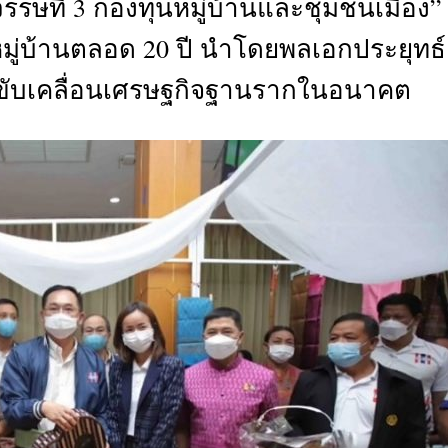
รรษที่ 3 กองทุนหมู่บ้านและชุมชนเมือง”
CTIVITIES
ู่บ้านตลอด 20 ปี นำโดยพลเอกประยุทธ์
&
EVENT
นขับเคลื่อนเศรษฐกิจฐานรากในอนาคต
DEAL