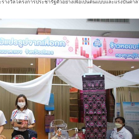
ละรางวัลโครงการประชารัฐตัวอย่างเพื่อเป็นต้นแบบและแรงบันดาล