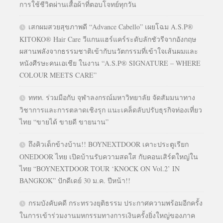
การใช้ชีวิตผ่านเสื้อผ้าที่ตอบโจทย์ทุกวัน
เสกผมสวยสุขภาพดี “Advance Cabello” เผยโฉม A.S.P®
KITOKO® Hair Care วีแกนแฮร์แคร์ระดับลักชัวรีจากอังกฤษ
ผสานพลังจากธรรมชาติเข้ากับนวัตกรรมที่เข้าใจเส้นผมและ
หนังศีรษะคนเอเชีย ในงาน “A.S.P® SIGNATURE – WHERE
COLOUR MEETS CARE”
ททท. ร่วมมือกับ จุฬาลงกรณ์มหาวิทยาลัย จัดสัมมนาทาง
วิชาการและการตลาดเชิงรุก แนะเคล็ดลับปรับธุรกิจท่องเที่ยว
ไทย “ขายได้ ขายดี ขายนาน”
ถึงคิวเด็กข้างบ้าน!! BOYNEXTDOOR เคาะประตูเรียก
ONEDOOR ไทย เปิดบ้านรับความสดใส กับคอนเสิร์ตใหญ่ใน
ไทย “BOYNEXTDOOR TOUR ‘KNOCK ON Vol.2’ IN
BANGKOK” ปักดีเดย์ 30 ม.ค. ปีหน้า!!
กรมบังคับคดี กระทรวงยุติธรรม ประกาศความพร้อมอีกครั้ง
ในการเข้าร่วมงานมหกรรมทางการเงินครั้งยิ่งใหญ่ของภาค