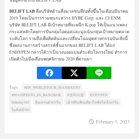
BELIFT LAB
คือบริษัทด้านสื่อมวลชนที่ก่อตั้งขึ้นในเดือนมีนาคม
2019 โดยเป็นการร่วมทุนระหว่าง HYBE Corp. และ CJ ENM.
บริษัท BELIFT LAB มีเป้าหมายที่จะผนึก K-pop ให้เป็นแนวเพลง
กระแสหลักโดยการปั่นกลุ่มไอดอลและมุ่งเน้นกลุ่มเป้าหมายตลาด
ระดับโลก รวมถึงเพื่อคิดค้นและเปลี่ยนโฉมอุตสาหกรรมบันเทิงนี้
ซึ่งผลงานการสร้างสรรค์ชิ้นแรกของ BELIFT LAB ได้แก่
ENHYPEN กล่าวได้ว่าเป็นวงบอยแบนด์ระดับโลกวงใหม่ ทำการ
เปิดตัวไปเมื่อเดือนพฤศจิกายน 2020 ที่ผ่านมา
Tags:
#EN_WORLDTOUR_MANIFESTO
#MANIFESTO_IN_BANGKOK
#엔하이픈
ENHYPEN
Mileday365
อินเทรนด์365วัน
เม้าท์กินฟินเที่ยวไลฟ์สไตล์365วัน
ไมล์เดย์365
February 5, 2023