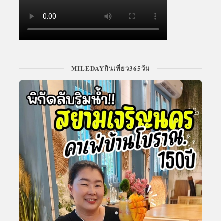
MILEDAYกินเที่ยว365วัน