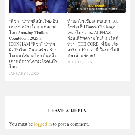
“ลิซ่า” นำทัพศิลปินไทย-อิน
ทำเอาโซเชียลแทบแตก! XG
เตอร์ฯ สร้างโมเมนต์สะกด
โชว์สเต็ป Dance Challenge
โลก Amazing Thailand
เพลงไทย อ้อน ALPHAZ
Countdown 2025 at
ก่อนเสิร์ฟความมันส์ในเวิลด์
ICONSIAM “ลิซ่า” นำทัพ
ทัวร์ ‘THE CORE’ ที่ อิมแพ็ค
ศิลปินไทย-อินเตอร์ฯ สร้าง
อารีน่า 19 ก.ค. นี้ ใครยังไม่มี
โมเมนต์สะกดโลก ยืนหนึ่ง
บัตรห้ามพลาด!
เคานต์ดาวน์ครองใจคนทั่ว
JULY 13, 2026
โลก
JANUARY 1, 2025
LEAVE A REPLY
You must be
logged in
to post a comment.