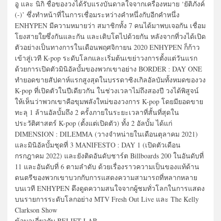
อู และ นิกิ ชื่อของวงได้รับแรงบันดาลใจจากเครื่องหมาย ‘ยัติภังค์
(-)’ ซึ่งทำหน้าที่ในการเชื่อมระหว่างคำหนึ่งกับอีกคำหนึ่ง
ENHYPEN มีความหมายว่า สมาชิกทั้ง 7 คนได้มาพบเจอกัน เชื่อม
โยงสายใยซึ่งกันและกัน และเติบโตไปด้วยกัน หลังจากที่วงได้เปิด
ตัวอย่างเป็นทางการในเดือนพฤศจิกายน 2020 ENHYPEN ก็ก้าว
เข้าสู่เวที K-pop ระดับโลกและเริ่มต้นเขย่าวงการตั้งแต่วันแรก
ด้วยการเปิดตัวมินิอัลบั้มของพวกเขาอย่าง BORDER : DAY ONE
ทำยอดขายสัปดาห์แรกสูงสุดในบรรดาซิงเกิลอัลบัมทั้งหมดของวง
K-pop ที่เปิดตัวในปีเดียวกัน ในช่วงเวลาไม่ถึงสองปี วงได้พิสูจน์
ให้เห็นว่าพวกเขาคือขุมพลังใหม่ของวงการ K-pop โดยมียอดขาย
ทะลุ 1 ล้านอัลบั้มถึง 2 ครั้งภายในระยะเวลาที่สั้นที่สุดใน
ประวัติศาสตร์ K-pop (ตั้งแต่เปิดตัว) ทั้ง 2 อัลบั้ม ได้แก่
DIMENSION : DILEMMA (วางจำหน่ายในเดือนตุลาคม 2021)
และมินิอัลบั้มชุดที่ 3 MANIFESTO : DAY 1 (เปิดตัวเดือน
กรกฎาคม 2022) และยังติดอันดับชาร์ต Billboards 200 ในอันดับที่
11 และอันดับที่ 6 ตามลำดับ ด้วยเรื่องราวความเป็นของแท้ด้าน
ดนตรีของพวกเขาบวกกับการแสดงความสามารถที่หลากหลาย
บนเวที ENHYPEN ดึงดูดความสนใจจากผู้ชมทั่วโลกในการแสดง
บนรายการระดับโลกอย่าง MTV Fresh Out Live และ The Kelly
Clarkson Show
ข้อมูลเกี่ยวกับ BELIFT LAB