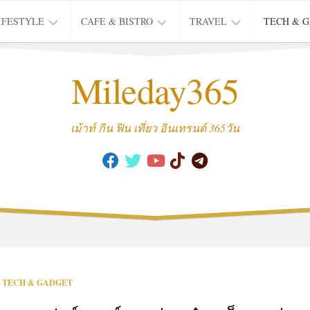
IFESTYLE
CAFE & BISTRO
TRAVEL
TECH & 
IFE
BISTRO
TIEW
Mileday365
HEALTH
THAI
CAFE
HOTEL
INTER
REVIEW
TRIP
เม้าท์ กิน ฟิน เที่ยว อินเทรนด์ 365วัน
MUSIC
&
ARTS
CULTURE
FASHION
&
BEAUTY
MOVIE
TECH & GADGET
&
SERIES