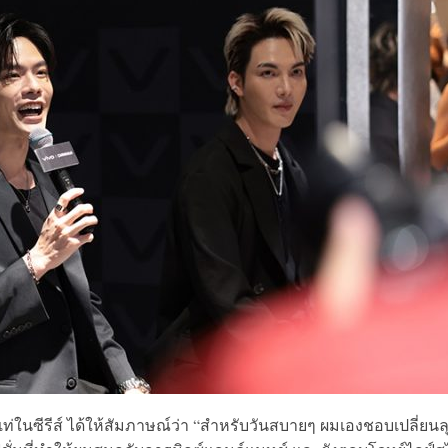
ดเท่ในซีรีส์ ได้ให้สัมภาษณ์ว่า “สำหรับวันสบายๆ ผมเองชอบเปลี่ยนล