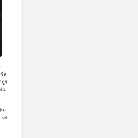
์
รัล
ากูร
โฟน
ivo
 set