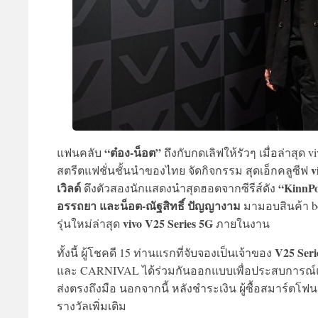
“ต๋อง-น็อต”
แฟนคลับ
ถึงกับกดเลิฟให้รัวๆ เมื่อล่าส
v
สตรีตแฟชั่นชั้นนำของไทย จัดกิจกรรม สุดเอ็กคลูซีฟ
เวิลด์
“KinnPo
ดึงตัวสองนักแสดงนำสุดฮอตจากซีรีส์ดัง
อรรถยา และน็อต-ณัฐสิทธิ์ ปัญญางาม
มามอบสินค้า bo
vivo V25 Series 5G
รุ่นใหม่ล่าสุด
ภายในงาน
V25 Seri
ทั้งนี้ ผู้โชคดี 15 ท่านแรกที่จับจองเป็นเจ้าของ
และ CARNIVAL ได้ร่วมกันออกแบบเพื่อประสบการณ์แห่งง
ส่งตรงถึงมือ นอกจากนี้ หลังชำระเงิน ผู้ซื้อสมาร์ตโ
รางวัลเพิ่มเติม