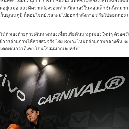
นแฟชั่นที่ทำให้ผมสนุกกับการมิกซ์แอนด์แมทช์ และยังตอบโจทย์ไลฟ์ส
ยู่เสมอ และคิดว่ากล่องรองเท้าสนีกเกอร์ในคอลเล็กชันนี้เท่มาก
ก็บอุณหภูมิ ก็ตอบโจทย์เวลาผมไปออกกำลังกาย หรือไปออกกอง เ
ห้ตัวเองด้วยการเดินทางท่องเที่ยวเพื่อค้นหามุมมองใหม่ๆ ด้วยครั
อบโจทย์การถ่ายภาพให้สวยสมจริง โดยเฉพาะโหมดถ่ายภาพกลางคืน Su
ิติโดดเด่นกว่าที่เคย โดนใจผมมากเลยครับ”