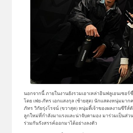
นอกจากนี้ ภายในงานยังรวมเอาเหล่าอินฟลูเอนเซอร์
โดย เฟย-ภัทร เอกแสงกุล (ซ้ายสุด) นักแสดงหนุ่มมากค
ภัทร วิกัยรุ่งโรจน์ (ขวาสุด) หนุ่มตี๋เจ้าของผลงานซีร
ลูกใหม่ที่กำลังมาแรงและน่าจับตามอง มาร่วมเป็นส่วนห
ร่วมกันรังสรรค์ออกมาได้อย่างลงตัว