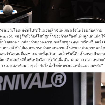
องดัง เผยถึงไอเทมชิ้นโปรดในคอลเล็กชันพิเศษครั้งนี้พร้อมกับความ
ies 5G ผมรู้สึกทึ่งกับดีไซน์สุดล้ำของตัวเครื่องที่เพิ่มลูกเล่นเก๋ๆ ใ
ไม่มีกั๊ก โดยเฉพาะกล้องถ่ายภาพความละเอียดสูง 64MP พร้อมฟีเจอร์ O
ุกสถานการณ์ ทำให้ผมสามารถถ่ายทอดความเป็นตัวเองผ่านภาพพอร์
่นอนว่าไอเทมที่ผมชอบมากที่สุดในคอลเล็กชันนี้คือเป็นกระเป๋าสะ
้พอดี แถมยังมีพื้นที่เหลือใส่การ์ดได้เพิ่มเติม พกพาสะดวก เหมาะก
กับกระเป๋าเท่ลงตัวมากๆ เข้ากับไลฟ์สไตล์คนชอบแฟชั่นแบบผมครับ”