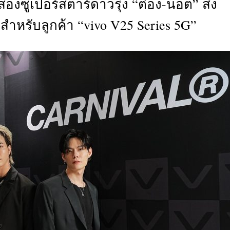
องซูเปอร์สตาร์ดาวรุ่ง “ต๋อง-น็อต” ส่ง
CTIVITIES
 สำหรับลูกค้า “vivo V25 Series 5G”
&
EVENT
DEAL