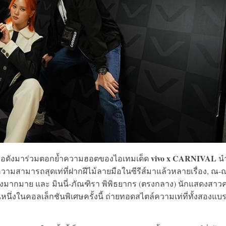
vivo x CARNIVAL
ชื่อดังมาร่วมตอกย้ำความฮอตของไอเทมเด็ด
น
วามสามารถสุดเท่ที่ฝากฝีไม้ลายมือในซีรีส์มาแล้วหลายเรื่อง, ณ-
ีส์ดังมากมาย และ มินนี่-ภัณฑิรา พิพิธยากร (ตรงกลาง) นักแสดงสาวค
นึ่งในคอลเล็กชันพิเศษครั้งนี้ ถ่ายทอดสไตล์ความเท่ที่ทั้งสองแบ