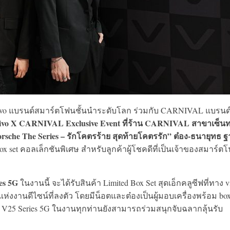
ุด vivo แบรนด์สมาร์ตโฟนชั้นนำระดับโลก ร่วมกับ CARNIVAL แบรนด
ivo X CARNIVAL Exclusive Event ที่ร้าน CARNIVAL สาขาเซ็นท
rsche The Series – รักโคตรร้าย สุดท้ายโคตรรัก” ต๋อง-ธนายุทธ ฐ
x set คอลเล็กชันพิเศษ สำหรับลูกค้าผู้โชคดีที่เป็นเจ้าของสมาร์ต
es 5G
ในงานนี้ จะได้รับสินค้า Limited Box Set สุดเอ็กคลูซีฟที่ทาง v
านดีไซน์ที่ลงตัว โดยมีน็อตและต๋องเป็นผู้มอบเครื่องพร้อม box
ฟน V25 Series 5G ในงานทุกท่านยังสามารถร่วมสนุกจับฉลากลุ้นรับ