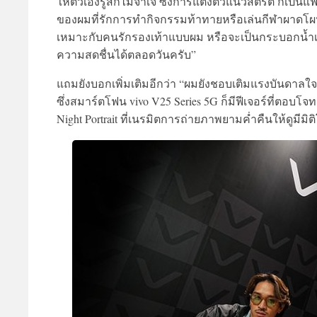
ให้ตัวเองรู้สึกไม่จำเจ ซึ่งการแต่งตัวแนวสตรีต ก็เป็
ของผมที่รักการทำกิจกรรมท้าทายหรือเล่นกีฬาผาดโผนอ
เหมาะกับคนรักรองเท้าแบบผม หรือจะเป็นกระบอกน้ำเ
ความสดชื่นได้ตลอดวันครับ”
แถมยังบอกเพิ่มเติมอีกว่า “ผมยังชอบเติมแรงบันดาลใจใ
ซึ่งสมาร์ตโฟน vivo V25 Series 5G ก็มีฟีเจอร์ที่ต
Night Portrait ที่เนรมิตการถ่ายภาพยามค่ำคืนให้ดูมีม