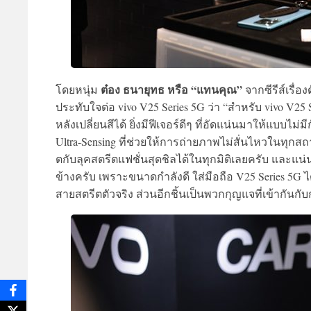
ต๋อง ธนายุทธ หรือ “แทนคุณ”
โดยหนุ่ม
จากซีรีส์เรื่
ประทับใจต่อ vivo V25 Series 5G ว่า “สำหรับ vivo V25 Ser
หลังเปลี่ยนสีได้ ยิ่งมีฟีเจอร์ดีๆ ที่อัดแน่นมาให้แบบ
Ultra-Sensing ที่ช่วยให้การถ่ายภาพไม่สั่นไหวในท
ตกับลุคสตรีตแฟชั่นสุดชิลได้ในทุกมิติเลยครับ และแน
ข้างครับ เพราะขนาดกำลังดี ใส่มือถือ V25 Series 5G ได
สายสตรีตตัวจริง ส่วนอีกชิ้นเป็นพวกกุญแจที่เข้ากัน