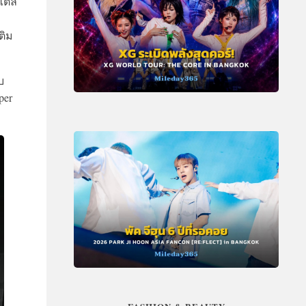
ไตล์
ติม
บ
per