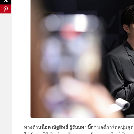
น็อต ณัฐสิทธิ์ ผู้รับบท “บิ๊ก”
ทางด้าน
บอดี้การ์ดหนุ่มสุ