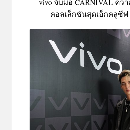
vivo จับมือ CARNIVAL คว้าส
A
คอลเล็กชันสุดเอ็กคลูซีฟ