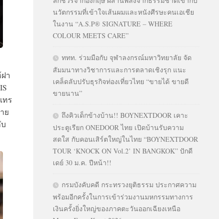
ลักชัวรีจากอังกฤษ ผสานพลังจากธรรมชาติเข้ากับ
นวัตกรรมที่เข้าใจเส้นผมและหนังศีรษะคนเอเชีย
ในงาน “A.S.P® SIGNATURE – WHERE
COLOUR MEETS CARE”
ททท. ร่วมมือกับ จุฬาลงกรณ์มหาวิทยาลัย จัด
สัมมนาทางวิชาการและการตลาดเชิงรุก แนะ
ห้ฝา
เคล็ดลับปรับธุรกิจท่องเที่ยวไทย “ขายได้ ขายดี
IS
ขายนาน”
ตเทร
พาย
ถึงคิวเด็กข้างบ้าน!! BOYNEXTDOOR เคาะ
ับ
ประตูเรียก ONEDOOR ไทย เปิดบ้านรับความ
สดใส กับคอนเสิร์ตใหญ่ในไทย “BOYNEXTDOOR
TOUR ‘KNOCK ON Vol.2’ IN BANGKOK” ปักดี
เดย์ 30 ม.ค. ปีหน้า!!
กรมบังคับคดี กระทรวงยุติธรรม ประกาศความ
พร้อมอีกครั้งในการเข้าร่วมงานมหกรรมทางการ
เงินครั้งยิ่งใหญ่ของภาคตะวันออกเฉียงเหนือ