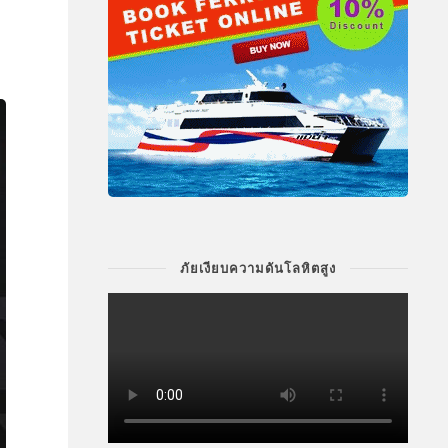
ภัยเงียบความดันโลหิตสูง