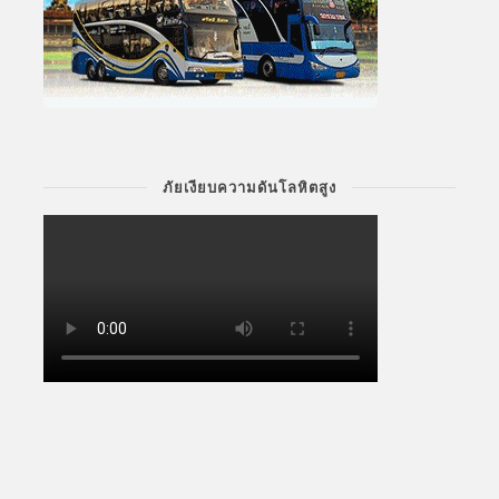
ภัยเงียบความดันโลหิตสูง