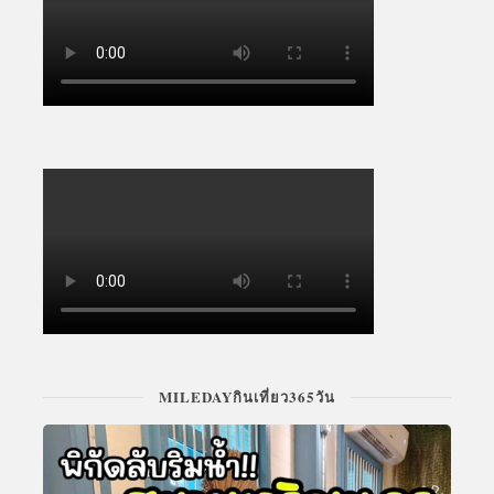
MILEDAYกินเที่ยว365วัน