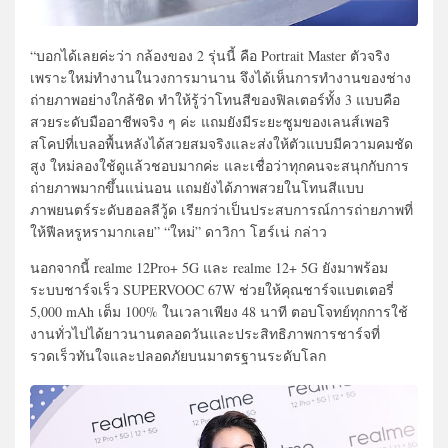
“บอกได้เลยค่ะว่า กล้องของ 2 รุ่นนี้ คือ Portrait Master ตัวจริง
เพราะใหม่ทำงานในวงการมานาน จึงได้เห็นการทำงานของช่าง
ถ่ายภาพอย่างใกล้ชิด ทำให้รู้ว่าโทนสีของฟิลเตอร์ทั้ง 3 แบบคือ
สวยระดับมืออาชีพจริง ๆ ค่ะ แถมยังมีระยะซูมของเลนส์เพอริ
สโคปที่เบลอพื้นหลังได้สวยสมจริงและส่งให้ตัวแบบมีความคมชัด
สูง ใหม่ลองใช้ดูแล้วชอบมากค่ะ และเชื่อว่าทุกคนจะสนุกกับการ
ถ่ายภาพมากขึ้นแน่นอน แถมยังได้ภาพสวยในโทนสีแบบ
ภาพยนตร์ระดับฮอลลีวู้ด เรียกว่าเป็นประสบการณ์การถ่ายภาพที่
ให้ฟีลหรูหรามากเลย” “ใหม่” ดาวิกา โฮร์เน่ กล่าว
นอกจากนี้ realme 12Pro+ 5G และ realme 12+ 5G ยังมาพร้อม
ระบบชาร์จเร็ว SUPERVOOC 67W ช่วยให้คุณชาร์จแบตเตอรี่
5,000 mAh เต็ม 100% ในเวลาเพียง 48 นาที ตอบโจทย์ทุกการใช้
งานทั่วไปได้ยาวนานตลอดวันและประสิทธิภาพการชาร์จที่
รวดเร็วทันใจและปลอดภัยบนมาตรฐานระดับโลก