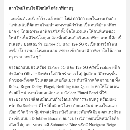
สาวใหม่โดนใจดีไซน์สไตล์นาฬิกาหรู
ใหม่ ดาวิกา
“แค่เห็นตัวเครื่องก็ว้าวแล้วค่ะ!”
เผยในงานเปิดตัว
“แฟนคลับที่ติดตามใหม่น่าจะทราบดีว่าใหม่เป็นคนที่บ้านาฬิกา
มาก ๆ โดยเฉพาะนาฬิกาสวิส ทั้งซื้อใส่เองและให้คนพิเศษของ
ใหม่ ยิ่งเห็นดีไซน์โมดุลกล้องที่เหมือนตัวเรือนนาฬิกา แบบนี้คือกรี้
ดเลยค่ะ บอกเลยว่า 12Pro+ 5G และ 12+ 5G จะเป็นสมาร์ตโฟน
เครื่องโปรดของใหม่แน่นอน เพราะเข้ากับนาฬิกาที่เราใส่ได้อย่าง
หรูหรามากจริง ๆ ”
การออกแบบตัวเครื่อง 12Pro+ 5G และ 12+ 5G ครั้งนี้ realme ผนึก
กำลังกับ Ollivier Savéo (โอลิวิเยร์ ซาเวโอ) ผู้ผลิตนาฬิกาหรูชั้น
นำของฝรั่งเศสซึ่งเคยคอลแลบกับแบรนด์นาฬิกาสวิสมากมาย ทั้ง
Rolex, Roger Dolby, Piaget, Breitling และ Quentin ทำให้โดดเด่น
ด้วยดีไซน์กรอบโมดุลกล้องแบบ Golden Fluted Bezel ที่ใช้
กระบวนการผลิตเหมือนกับตัวเรือนนาฬิการระดับหรู พร้อมแผง
หน้าปัด Sunburst ที่โชว์พื้นผิวยูวีไล่ระดับแสงอันน่าหลงใหลและ
เปี่ยมชีวิตชีวา หุ้มฝาหลังด้วยหนังวีแกนระดับพรีเมียม ตกแต่งด้วย
ตะเข็บแบบ 3D Jubilee Bracelet อย่างประณีต “ตอนนี้ที่หนักใจคือ
เลือกไม่ถูกค่ะ ระหว่างสี Submarine Blue หรือสี Navigator Beige