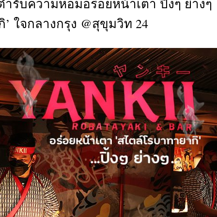
้นตำรับความหอมอร่อยหน้าเตา ปิ้งๆ ย่างๆ
CTIVITIES
’ ใจกลางกรุง @สุขุมวิท 24
&
EVENT
DEAL