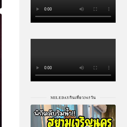
MILEDAYกินเที่ยว365วัน