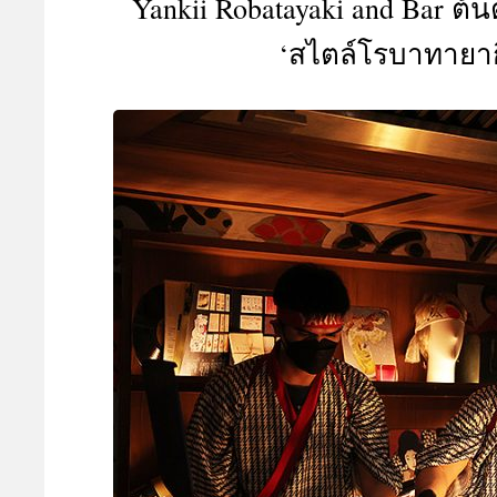
Yankii Robatayaki and Bar ต
A
‘สไตล์โรบาทายากิ