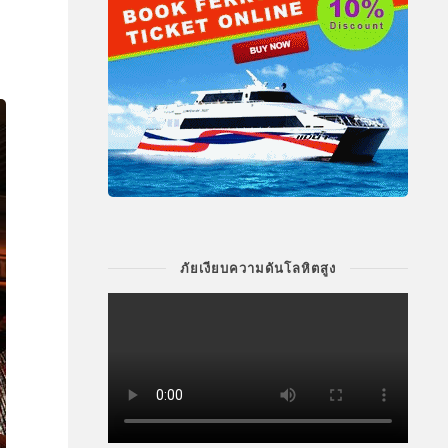
ภัยเงียบความดันโลหิตสูง