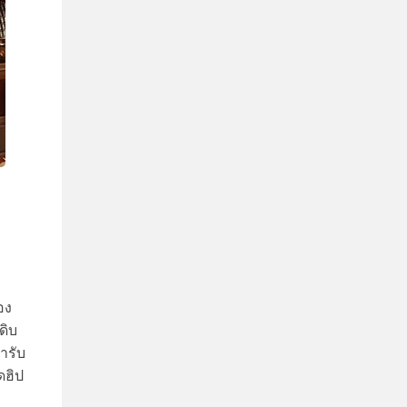
อง
ดิบ
ำรับ
ดฮิป