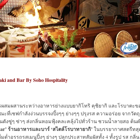
ki and Bar By Soho Hospitality
ผสมผสานระหว่างอาหารย่างแบบยากิโทริ คุชิยากิ และโรบาตะข
ขณะที่เชฟกำลังง่วนบรรจงปิ้งๆๆ ย่างๆๆ ปรุงรส ความอร่อย จากวัตถุ
งซู่ๆ ซ่าๆ ส่งกลิ่นหอมฟุ้งคละคลุ้งไปทั่วร้าน ชวนน้ำลายสอ ต้นต
 Bar’ ร้านอาหารและบาร์ ‘สไตล์โรบาทายากิ’
ในบรรยากาศสตรีทสุ
่มด่ำอรรถรสเมนูปิ้งๆ ย่างๆ ปลุกประสาทสัมผัสทั้ง 4 ทั้งรูป รส กลิ่น