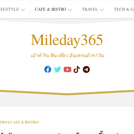
IFESTYLE
CAFE & BISTRO
TRAVEL
TECH & 
IFE
BISTRO
TIEW
Mileday365
HEALTH
THAI
CAFE
HOTEL
INTER
REVIEW
TRIP
เม้าท์ กิน ฟิน เที่ยว อินเทรนด์ 365วัน
MUSIC
&
ARTS
CULTURE
FASHION
&
BEAUTY
MOVIE
STRO
/
CAFE & BISTRO
&
SERIES