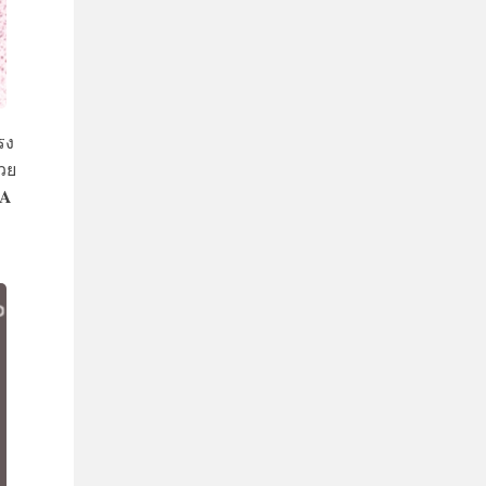
รง
้วย
IA