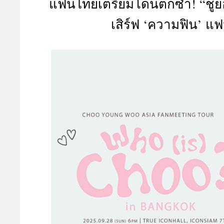
แฟนไทยเตรียมโดนตกซ้ำ! “ชูยอง
A
เสิร์ฟ ‘ความฟิน’ แฟน