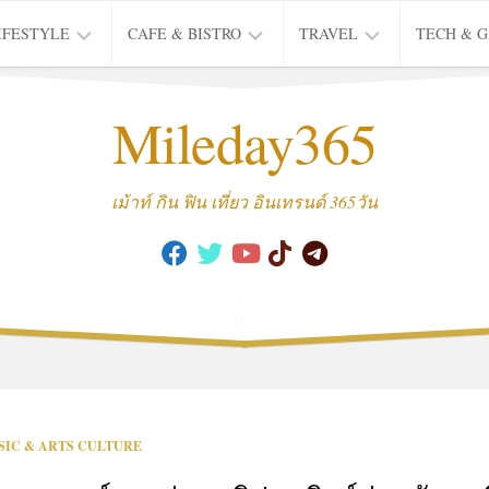
IFESTYLE
CAFE & BISTRO
TRAVEL
TECH & 
IFE
BISTRO
TIEW
Mileday365
HEALTH
THAI
CAFE
HOTEL
INTER
REVIEW
TRIP
เม้าท์ กิน ฟิน เที่ยว อินเทรนด์ 365วัน
MUSIC
&
ARTS
CULTURE
FASHION
&
BEAUTY
MOVIE
SIC & ARTS CULTURE
&
SERIES