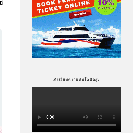
ี
ภัยเงียบความดันโลหิตสูง