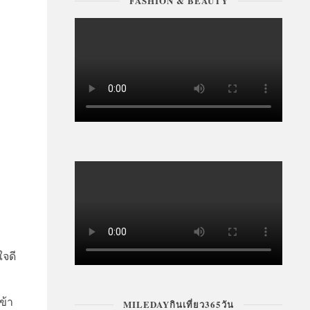
FASHION & BEAUTY
ใจดี
ข้า
MILEDAYกินเที่ยว365วัน