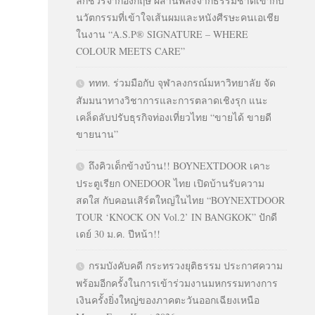
ลักชัวรีจากอังกฤษ ผสานพลังจากธรรมชาติเข้ากับ
นวัตกรรมที่เข้าใจเส้นผมและหนังศีรษะคนเอเชีย
ในงาน “A.S.P® SIGNATURE – WHERE
COLOUR MEETS CARE”
ททท. ร่วมมือกับ จุฬาลงกรณ์มหาวิทยาลัย จัด
สัมมนาทางวิชาการและการตลาดเชิงรุก แนะ
เคล็ดลับปรับธุรกิจท่องเที่ยวไทย “ขายได้ ขายดี
ขายนาน”
ถึงคิวเด็กข้างบ้าน!! BOYNEXTDOOR เคาะ
ประตูเรียก ONEDOOR ไทย เปิดบ้านรับความ
สดใส กับคอนเสิร์ตใหญ่ในไทย “BOYNEXTDOOR
TOUR ‘KNOCK ON Vol.2’ IN BANGKOK” ปักดี
เดย์ 30 ม.ค. ปีหน้า!!
กรมบังคับคดี กระทรวงยุติธรรม ประกาศความ
พร้อมอีกครั้งในการเข้าร่วมงานมหกรรมทางการ
เงินครั้งยิ่งใหญ่ของภาคตะวันออกเฉียงเหนือ