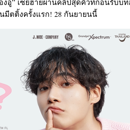
อู” เซย์ฮายผ่านคลิปสุดคิวท์ก่อนรับบทฮ
CTIVITIES
มีตติ้งครั้งแรก! 28 กันยายนนี้
&
EVENT
DEAL