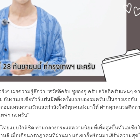
่จริงๆ เผยความรู้สึกว่า “สวัสดีครับ ชูยองอู ครับ สวัสดีครับแฟนๆ ช
ย กับงานเอเชียทัวร์แฟนมีตติ้งครั้งแรกของผมครับ เป็นการเจอกับ
 เพื่อตอบแทนความรักและกำลังใจที่ทุกคนส่งมาให้ ฝากทุกคนรอติดต
ุงเทพฯ นะครับ”
ไทยแบบใกล้ชิด ท่ามกลางกระแสความนิยมที่เพิ่มสูงขึ้นทั่วเอเชีย 
ลี เมื่อเดือนกรกฎาคมที่ผ่านมา แต่เขาก็พร้อมมาเสิร์ฟความสุขใ