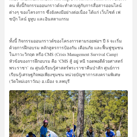
คน ทั้งนี้กิจกรรมออนกราวด์จะทำควบคู่กับการสื่อสารออนไลน์
ต่างๆ ของโครงการ ซึ่งยังคงมีอย่างต่อเนื่อง ได้แก่ เว็บไซต์ เฟ
ซบุ๊ก ไลน์ ยูทูบ และอินสตาแกรม
ทั้งนี้ กิจกรรมออนกราวด์ของโครงการตามรอยพ่อฯ ปี 8 จะเริ่ม
ด้วยการฝึกอบรม หลักสูตรการป้องกัน เตือนภัย และฟื้นฟูชุมชน
ในภาวะวิกฤต หรือ CMS (Crisis Management Survival Camp)
หัวข้อของการฝึกอบรม คือ ‘CMS สู้ อยู่ หนี รอดพอดีด้วยศาสตร์
พระราชา’ ณ ศูนย์เรียนรู้ศาสตร์พระราชาคืนป่าสัก ศูนย์การ
เรียนรู้เศรษฐกิจพอเพียงชุมชน หน่วยบัญชาการสงครามพิเศษ
(วัดใหม่เอราวัณ) อ.เมือง จ.ลพบุรี