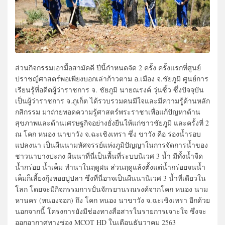
ส่วนกิจกรรมเอามื้อสามัคคี ปีนี้กำหนดจัด 2 ครั้ง ครั้งแรกที่ศูนย์
ปราชญ์ศาสตร์พอเพียงบอกเล่าก้าวตาม อ.เมือง จ.ชัยภูมิ ศูนย์การ
เรียนรู้ที่อดีตผู้ว่าราชการ จ. ชัยภูมิ นายณรงค์ วุ่นซิ้ว ซึ่งปัจจุบัน
เป็นผู้ว่าราชการ จ.ภูเก็ต ได้รวบรวมคนมีใจและมีความรู้ด้านหลัก
กสิกรรม มาถ่ายทอดความรู้ศาสตร์พระราชาเพื่อแก้ปัญหาด้าน
สุขภาพและด้านเศรษฐกิจอย่างยั่งยืนให้แก่ชาวชัยภูมิ และครั้งที่ 2
ณ โคก หนอง นาขาวัง จ.ฉะเชิงเทรา ซึ่ง ขาวัง คือ ร่องน้ำรอบ
แปลงนา เป็นผืนนามหัศจรรย์แห่งภูมิปัญญาในการจัดการน้ำของ
ชาวนาบางปะกง ผืนนาที่นี่เป็นพื้นที่ระบบนิเวศ 3 น้ำ มีทั้งน้ำจืด
น้ำกร่อย น้ำเค็ม ทำนาในฤดูฝน ส่วนฤดูแล้งตั้งแต่น้ำกร่อยจนน้ำ
เค็มก็เลี้ยงกุ้งหอยปูปลา ซึ่งที่นี่อาจเป็นผืนนานิเวศ 3 น้ำที่เดียวใน
โลก โดยจะมีกิจกรรมการปั่นจักรยานรณรงค์จากโคก หนอง นาม
หานคร (หนองจอก) ถึง โคก หนอง นาขาวัง จ.ฉะเชิงเทรา อีกด้วย
นอกจากนี้ โครงการยังมีช่องทางสื่อสารในรายการเจาะใจ ซึ่งจะ
ออกอากาศทางช่อง MCOT HD ในเดือนธันวาคม 2563