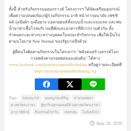
ทั้งนี้ สำหรับกิจกรรมออนกราวด์ โครงการฯ ได้จัดเตรียมอุปกรณ์
เพื่อความปลอดภัยแก่ผู้ร่วมกิจกรรม อาทิ หน้ากากอนามัย เฟซชิ
ลด์ ถุงมือผ้า ถุงมือยาง แอลกอฮอล์ทั้งแบบน้ำและแบบเจล และพ่น
น้ำยาฆ่าเชื้อโรคบริเวณที่พักและอาคารที่มีการรวมตัวกัน ทั้ง
กำหนดระยะห่างระหว่างบุคคลในขณะทำกิจกรรม เพื่อให้เป็นไป
ตามนโยบาย New Normal ของรัฐบาลอีกด้วย
ผู้ที่สนใจติดตามกิจกรรมในโครงการ “พลังคนสร้างสรรค์โลก
รวมพลังตามรอยพ่อของแผ่นดิน” ได้ทาง
www.facebook.com/ajourneyinspiredbytheking
หรือดูรายละเอียดที่
https://ajourneyinspiredbytheking.org
Tags:
Mileday365
ฌอนบูรณะหิรัญ
ตามรอยพ่อฯ
ศาสตร์พระราชา
สู้ทุกวิกฤตรอดพอดีด้วยศาสตร์พระราชา
อาจารย์ยักษ์
อินเทรนด์365วัน
เชฟรอน
ไมล์เดย์365
June 26, 2020