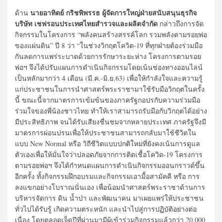
นายอาทิตย์ กริชพิพรรธ ผู้จัดการใหญ่ฝ่ายสนับสนุนธุรกิจ
ด้าน
บริษัท เชฟรอนประเทศไทยสำรวจและผลิตจำกัด
กล่าวถึงการจัด
กิจกรรมในโครงการ “พลังคนสร้างสรรค์โลก รวมพลังตามรอยพ่อ
ของแผ่นดิน” ปี 8 ว่า “ในช่วงวิกฤตโควิด-19 ที่ทุกฝ่ายต้องร่วมมือ
กันลดการแพร่ระบาดด้วยการรักษาระยะห่าง โครงการตามรอย
พ่อฯ จึงได้ปรับแผนการดำเนินกิจกรรมโดยเน้นช่องทางออนไลน์
เป็นหลักมากว่า 4 เดือน (มี.ค.-มิ.ย.63) เพื่อให้กำลังใจและความรู้
แก่ประชาชนในการนำศาสตร์พระราชามาใช้รับมือวิกฤตในครั้ง
นี้ ขณะนี้จากมาตรการเข้มข้นของภาครัฐกอปรกับความร่วมมือ
ร่วมใจของพี่น้องชาวไทย ทำให้เราสามารถรับมือกับวิกฤตได้อย่าง
มีประสิทธิภาพ จนได้รับเสียงชื่นชมจากหลายประเทศ ภาครัฐจึงมี
มาตรการผ่อนปรนเพื่อให้ประชาชนสามารถกลับมาใช้ชีวิตใน
แบบ New Normal หรือ วิถีชีวิตแบบปกติใหม่ที่ยังคงเน้นการดูแล
ตัวเองเพื่อให้มั่นใจว่าปลอดภัยจากการติดเชื้อโควิด-19 โครงการ
ตามรอยพ่อฯ จึงได้กำหนดแผนการดำเนินกิจกรรมออนกราวด์ขึ้น
อีกครั้ง ทั้งกิจกรรมฝึกอบรมและกิจกรรมเอามื้อสามัคคี หรือ การ
ลงแขกอย่างโบราณนั่นเอง เพื่อน้อมนำศาสตร์พระราชาด้านการ
บริหารจัดการ ดิน น้ำป่า และพัฒนาคน มาเผยแพร่ให้ประชาชน
ทั่วไปได้รับรู้ เกิดความตระหนัก และนำไปสู่การปฏิบัติอย่างต่อ
เนื่อง โดยตลอดเจ็ดปีที่ผ่านมามีผู้เข้าร่วมกิจกรรมแล้วกว่า 20,000