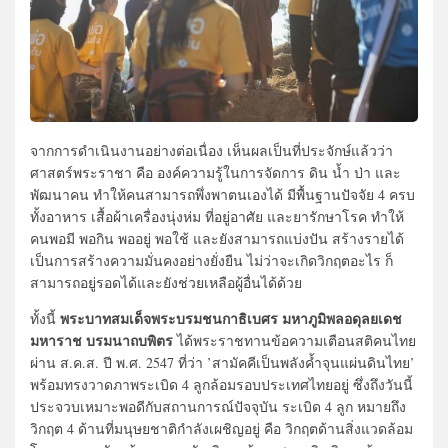
จากการดำเนินงานอย่างต่อเนื่อง เห็นผลเป็นที่ประจักษ์แล้วว่า
ศาสตร์พระราชา คือ องค์ความรู้ในการจัดการ ดิน น้ำ ป่า และ
พัฒนาคน ทำให้คนสามารถพึ่งพาตนเองได้ มีพื้นฐานปัจจัย 4 ครบ
ทั้งอาหาร เสื้อผ้าเครื่องนุ่งห่ม ที่อยู่อาศัย และยารักษาโรค ทำให้
คนพอมี พอกิน พออยู่ พอใช้ และยังสามารถแบ่งปัน สร้างรายได้
เป็นการสร้างความมั่นคงอย่างยั่งยืน ไม่ว่าจะเกิดวิกฤตอะไร ก็
สามารถอยู่รอดได้และยังช่วยเหลือผู้อื่นได้ด้วย
พระบาทสมเด็จพระบรมชนกาธิเบศร มหาภูมิพลอดุลยเดช
ทั้งนี้
มหาราช บรมนาถบพิตร
ได้พระราชทานข้อความเตือนสติคนไทย
ผ่าน ส.ค.ส. ปี พ.ศ. 2547 ที่ว่า ’สามัคคีเป็นพลังค้ำจุนแผ่นดินไทย’
พร้อมทรงวาดภาพระเบิด 4 ลูกล้อมรอบประเทศไทยอยู่ ซึ่งถึงวันนี้
ประจวบเหมาะพอดีกับสถานการณ์ปัจจุบัน ระเบิด 4 ลูก หมายถึง
วิกฤต 4 ด้านที่มนุษยชาติกำลังเผชิญอยู่ คือ วิกฤตด้านสิ่งแวดล้อม