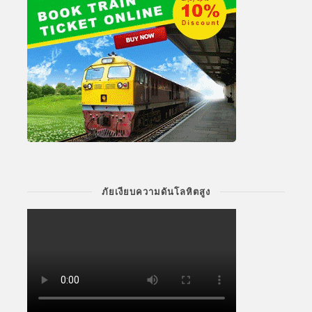
ภัยเงียบความดันโลหิตสูง