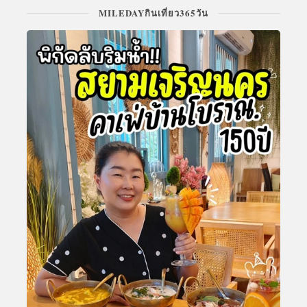
MILEDAYกินเที่ยว365วัน