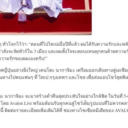
 ทั่วโลกไว้ว่า: “ตอนที่ไปไทเปเมื่อปีที่แล้ว ผมได้รับความรักและพล
เรากำลังจะจัดทัวร์ใน 3 เมือง และผมตั้งใจจะตอบแทนทุกคนด้วยความรั
วยความรักของผมเองครับ!”
ปุ่นอย่างยิ่งใหญ่ เคนโตะ นากาจิมะ เตรียมออกเดินทางสู่เอเชีย
ทางไปพบแฟนๆ ที่ ไทเป กรุงเทพฯ และโซล เพื่อส่งมอบโชว์สุดพิ
นากาจิมะ จะมาสร้างค่ำคืนสุดประทับใจอย่างใกล้ชิด ในวันที่ 5-
 โดย Avalon Live พร้อมต้อนรับทุกคนสู่โชว์เต็มรูปแบบที่ไม่ควรพ
นนี้ ติดต่อรายละเอียดเพิ่มเติมได้ที่ ช่องทางโซเชียลมีเดียของ AVA