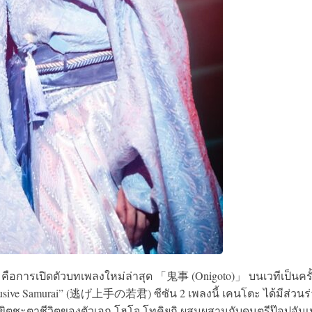
คือการเปิดตัวบทเพลงใหม่ล่าสุด 「鬼事 (Onigoto)」 บนเวทีเป็นครั
e Elusive Samurai” (逃げ上手の若君) ซีซัน 2 เพลงนี้ เคนโตะ ได้มีส่วนร
ลิขิตชะตาชีวิตของตัวเอก โฮโจ โทคิยูกิ ผสมผสานกับดนตรีป๊อปอันเ