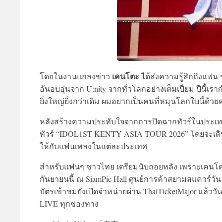
เคนโตะ
โดยในงานแถลงข่าว
ได้ส่งความรู้สึกถึงแฟน ๆ
อันอบอุ่นจาก U:nity จากทั่วโลกอย่างเต็มเปี่ยม ปีนี้
ยิ่งใหญ่ยิ่งกว่าเดิม ผมอยากเป็นคนที่หมุนโลกใบนี้ด้
หลังสร้างความประทับใจจากการปิดฉากทัวร์ในประเทศญี่
ทัวร์ “IDOL1ST KENTY ASIA TOUR 2026” โดยจะเดิน
ให้กับแฟนเพลงในแต่ละประเทศ
สำหรับแฟนๆ ชาวไทย เตรียมนับถอยหลัง เพราะเคนโตะ 
กันยายนนี้ ณ SiamPic Hall ศูนย์การค้าสยามสแควร์วัน
บัตรเข้าชมยังเปิดจำหน่ายผ่าน ThaiTicketMajor แล้ววั
LIVE ทุกช่องทาง