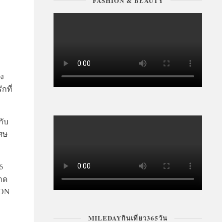
FASHION & BEAUTY
ัง
กที่
กับ
เศษ
6
ลาด
LON
MILEDAYกินเที่ยว365วัน