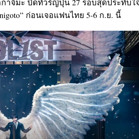
าจิมะ ปิดทัวร์ญี่ปุ่น 27 รอบสุดประทับใ
CTIVITIES
nigoto” ก่อนเจอแฟนไทย 5-6 ก.ย. นี้
&
EVENT
DEAL