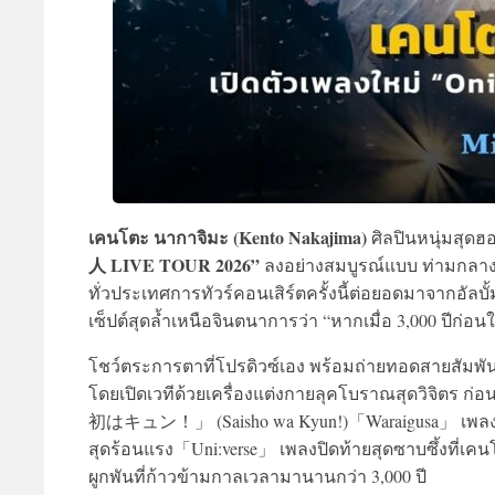
เคนโตะ นากาจิมะ (Kento Nakajima)
ศิลปินหนุ่มสุดฮอ
人 LIVE TOUR 2026”
ลงอย่างสมบูรณ์แบบ ท่ามกลา
ทั่วประเทศการทัวร์คอนเสิร์ตครั้งนี้ต่อยอดมาจากอัลบั้ม
เซ็ปต์สุดล้ำเหนือจินตนาการว่า “หากเมื่อ 3,000 ปีก
โชว์ตระการตาที่โปรดิวซ์เอง พร้อมถ่ายทอดสายสัมพันธ์ก
โดยเปิดเวทีด้วยเครื่องแต่งกายลุคโบราณสุดวิจิตร 
初はキュン！」 (Saisho wa Kyun!)「Waraigusa」 เพลงพิเศษ
สุดร้อนแรง「Uni:verse」 เพลงปิดท้ายสุดซาบซึ้งที่เคน
ผูกพันที่ก้าวข้ามกาลเวลามานานกว่า 3,000 ปี