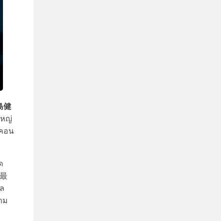
中島健
หญ่
มคอน
ด
「最
ิล
วาม