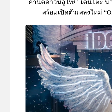
เคานต์ดาวน์สู่ไทย! เคนโตะ นาก
A
พร้อมเปิดตัวเพลงใหม่ “O