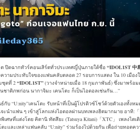
“IDOL1ST 
ต ปิดฉากทัวร์คอนเสิร์ตทั่วประเทศญี่ปุ่นภายใต้ชื่อ
งความประทับใจของแฟนคลับตลอด 27 รอบการแสดง ใน 10 เมืองใ
“IDOL1ST”
ชุดที่ 2
(วางจำหน่ายเมื่อ 18 กุมภาพันธ์) ซึ่งมาพร้อ
่อนในชาติภพก่อน นากาจิมะ เคนโตะ ก็เป็นไอดอลเช่นกัน…”
ับ “U:nity”เคนโตะ รับหน้าที่เป็นผู้โปรดิวซ์โชว์ด้วยตัวเองทั้งหม
ก่อนจะนำแฟน ๆ เข้าสู่โลกแห่งไอดอลผ่านบทเพลงฮิตมากมาย อาทิ:
ที่แต่งโดย คิตานิ ทัตสึยะ (Tatsuya Kitani)「XTC」 เพลงไตเต
โตะและเหล่าแฟนคลับ “U:nity” ร่วมร้องไปด้วยกัน เพื่อถ่ายทอดค