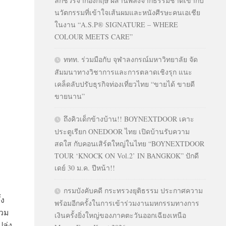
ลักชัวรีจากอังกฤษ ผสานพลังจากธรรมชาติเข้ากับ
นวัตกรรมที่เข้าใจเส้นผมและหนังศีรษะคนเอเชีย
ในงาน “A.S.P® SIGNATURE – WHERE
COLOUR MEETS CARE”
ททท. ร่วมมือกับ จุฬาลงกรณ์มหาวิทยาลัย จัด
สัมมนาทางวิชาการและการตลาดเชิงรุก แนะ
เคล็ดลับปรับธุรกิจท่องเที่ยวไทย “ขายได้ ขายดี
ขายนาน”
ถึงคิวเด็กข้างบ้าน!! BOYNEXTDOOR เคาะ
ประตูเรียก ONEDOOR ไทย เปิดบ้านรับความ
สดใส กับคอนเสิร์ตใหญ่ในไทย “BOYNEXTDOOR
TOUR ‘KNOCK ON Vol.2’ IN BANGKOK” ปักดี
เดย์ 30 ม.ค. ปีหน้า!!
กรมบังคับคดี กระทรวงยุติธรรม ประกาศความ
้ง
พร้อมอีกครั้งในการเข้าร่วมงานมหกรรมทางการ
่วม
เงินครั้งยิ่งใหญ่ของภาคตะวันออกเฉียงเหนือ
ปล่ง