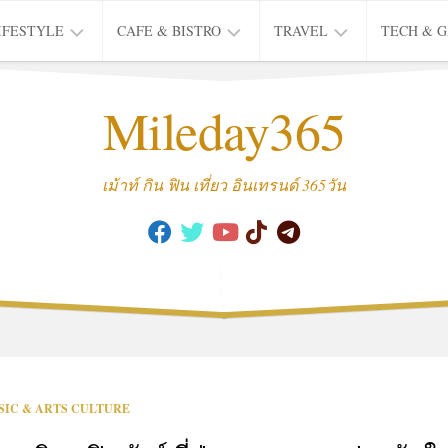
IFESTYLE
CAFE & BISTRO
TRAVEL
TECH & 
IFE
BISTRO
TIEW
Mileday365
HEALTH
THAI
CAFE
HOTEL
INTER
REVIEW
TRIP
เม้าท์ กิน ฟิน เที่ยว อินเทรนด์ 365วัน
MUSIC
&
ARTS
CULTURE
FASHION
&
BEAUTY
MOVIE
SIC & ARTS CULTURE
&
SERIES