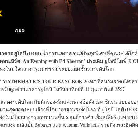
าคาร ยูโอบี (UOB)
นำการแสดงคอนเสิร์ตสุดพิเศษที่คุณจะได้ใกล้
อคอนเสิร์ต ‘An Evening with Ed Sheeran’ ประเดิม ยูโอบี ไลฟ์ (UO
ห่งใหม่ใจกลางกรุงเทพฯ ที่มีระบบเสียงชั้นนำระดับโลก
 ÷ X’ MATHEMATICS TOUR BANGKOK 2024”
ที่สนามราชมังคลา
บลูกค้าธนาคารยูโอบี ในวันอาทิตย์ที่ 11 กุมภาพันธ์ 2567
ดงระดับโลก กับนักร้อง-นักแต่งเพลงชื่อดัง เอ็ด ชีแรน แบบอบอุ่
 ผ่านสุดยอดระบบเสียงที่ได้มาตรฐานระดับโลก ที่ ยูโอบี ไลฟ์ (UOB
่งใหม่ใจกลางกรุงเทพฯ บนชั้น 6 ศูนย์การค้า เอ็มสเฟียร์ (EMSPH
บทเพลงจากอัลบั้ม Subtract และ Autumn Variations รวมถึงเพลงฮิตติด