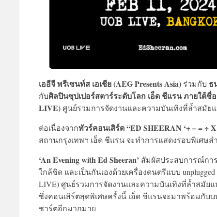
เออีจี พรีเซนท์ส เอเชีย (AEG Presents Asia)
ธน
ร่วมกับ
ศิลปินซุปเปอร์สตาร์ระดับโลก เอ็ด ชีแรน ภายใต้ชื่
กับ
LIVE)
ศูนย์รวมการจัดงานและความบันเทิงที่ล้ำสมัยแ
ทัวร์คอนเสิร์ต “ED SHEERAN ‘+ – =
ต่อเนื่องจาก
สถานกรุงเทพฯ เอ็ด ชีแรน จะทำการแสดงรอบพิเศษสำหรั
‘An Evening with Ed Sheeran’
สัมผัสประสบการณ์การแส
ใกล้ชิด และเป็นกันเองด้วยเครื่องดนตรีแบบ unplugged
LIVE) ศูนย์รวมการจัดงานและความบันเทิงที่ล้ำสมัยแห
ซึ่งคอนเสิร์ตสุดพิเศษครั้งนี้ เอ็ด ชีแรนจะมาพร้อมกับ
ชาร์ตอีกมากมาย