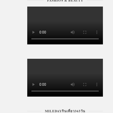
FASHION & BEAUTY
MILEDAYกินเที่ยว365วัน