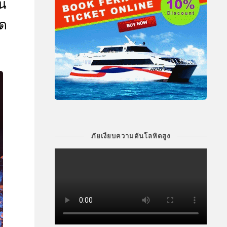
รน
ด
ภัยเงียบความดันโลหิตสูง