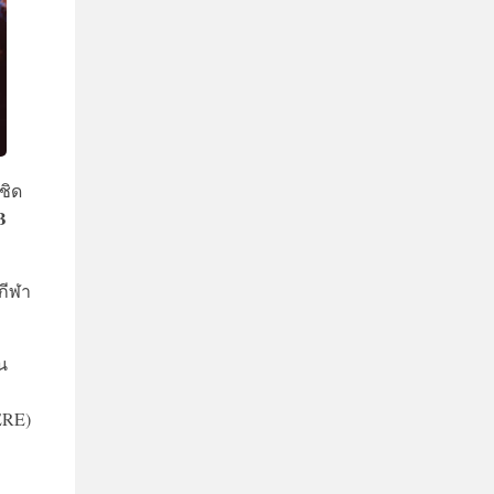
ชิด
B
กีฬา
น
ERE)