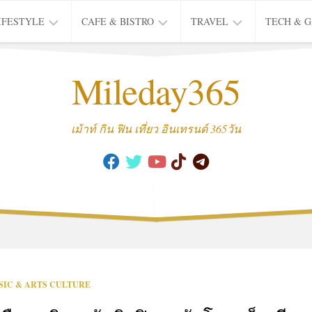
IFESTYLE
CAFE & BISTRO
TRAVEL
TECH & 
IFE
BISTRO
TIEW
Mileday365
HEALTH
THAI
CAFE
HOTEL
INTER
REVIEW
TRIP
เม้าท์ กิน ฟิน เที่ยว อินเทรนด์ 365วัน
MUSIC
&
ARTS
CULTURE
FASHION
&
BEAUTY
MOVIE
SIC & ARTS CULTURE
&
SERIES