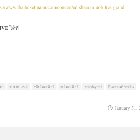
ps://www.thaiticketmajor.com/concert/ed-sheeran-uob-live-grand-
IVE
ได้ที่
RE
#UOBLIVE
#ดิเอ็มสเฟียร์
#เอ็มสเฟียร์
Mileday365
อินเทรนด์365วัน
January 31,