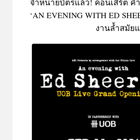
จำหน่ายบัตรแล้ว! คอนเสิร์ต ค่
A
‘AN EVENING WITH ED SHEERA
งานล้ำสมัยแ