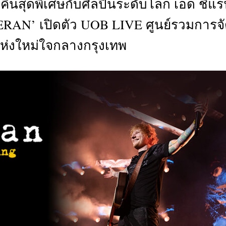
ำคืนสุดพิเศษกับศิลปินระดับโลก เอ็ด ชีแ
CTIVITIES
N’ เปิดตัว UOB LIVE ศูนย์รวมการจั
&
EVENT
ห่งใหม่ใจกลางกรุงเทพ
DEAL