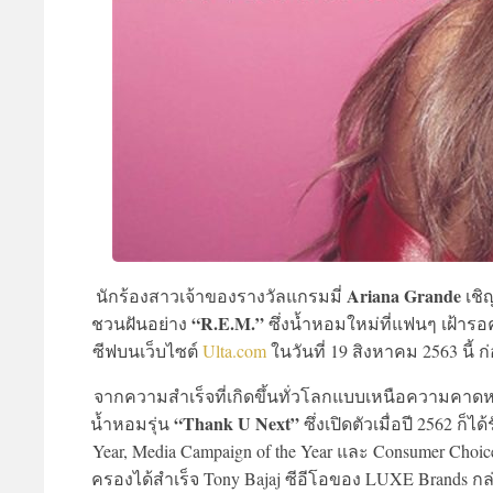
Ariana Grande
นักร้องสาวเจ้าของรางวัลแกรมมี่
เชิ
“R.E.M.”
ชวนฝันอย่าง
ซึ่งน้ำหอมใหม่ที่แฟนๆ เฝ้ารอ
ซีฟบนเว็บไซต์
Ulta.com
ในวันที่ 19 สิงหาคม 2563 นี้ 
จากความสำเร็จที่เกิดขึ้นทั่วโลกแบบเหนือความคาดห
“Thank U Next”
น้ำหอมรุ่น
ซึ่งเปิดตัวเมื่อปี 2562 ก
Year, Media Campaign of the Year และ Consumer Choi
ครองได้สำเร็จ Tony Bajaj ซีอีโอของ LUXE Brands กล่