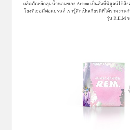
ผลิตภัณฑ์กลุ่มน้ำหอมของ Ariana เป็นสิ่งที่พิสูจน์ไ
โยงที่เธอมีต่อแบรนด์ เรารู้สึกเป็นเกียรติที่ได้ร่วมงา
รุ่น R.E.M 