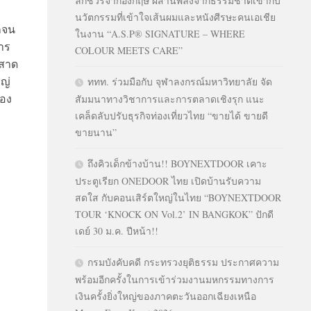
ลักชัวรีจากอังกฤษ ผสานพลังจากธรรมชาติเข้ากับ
นวัตกรรมที่เข้าใจเส้นผมและหนังศีรษะคนเอเชีย
กจน
ในงาน “A.S.P® SIGNATURE – WHERE
าร
COLOUR MEETS CARE”
ะสาด
หญ่
ททท. ร่วมมือกับ จุฬาลงกรณ์มหาวิทยาลัย จัด
เอง
สัมมนาทางวิชาการและการตลาดเชิงรุก แนะ
เคล็ดลับปรับธุรกิจท่องเที่ยวไทย “ขายได้ ขายดี
ขายนาน”
ถึงคิวเด็กข้างบ้าน!! BOYNEXTDOOR เคาะ
ประตูเรียก ONEDOOR ไทย เปิดบ้านรับความ
สดใส กับคอนเสิร์ตใหญ่ในไทย “BOYNEXTDOOR
TOUR ‘KNOCK ON Vol.2’ IN BANGKOK” ปักดี
เดย์ 30 ม.ค. ปีหน้า!!
กรมบังคับคดี กระทรวงยุติธรรม ประกาศความ
พร้อมอีกครั้งในการเข้าร่วมงานมหกรรมทางการ
เงินครั้งยิ่งใหญ่ของภาคตะวันออกเฉียงเหนือ