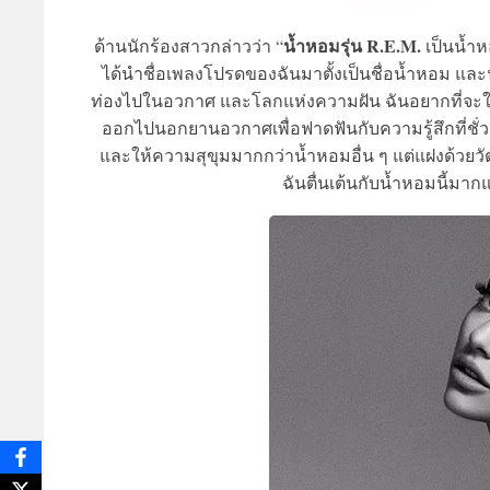
น้ำหอมรุ่น R.E.M.
ด้านนักร้องสาวกล่าวว่า “
เป็นน้ำห
ได้นำชื่อเพลงโปรดของฉันมาตั้งเป็นชื่อน้ำหอม แล
ท่องไปในอวกาศ และโลกแห่งความฝัน ฉันอยากที่จะใช้ช
ออกไปนอกยานอวกาศเพื่อฟาดฟันกับความรู้สึกที่ชั่วร้า
และให้ความสุขุมมากกว่าน้ำหอมอื่น ๆ แต่แฝงด้วยวัต
ฉันตื่นเต้นกับน้ำหอมนี้มา