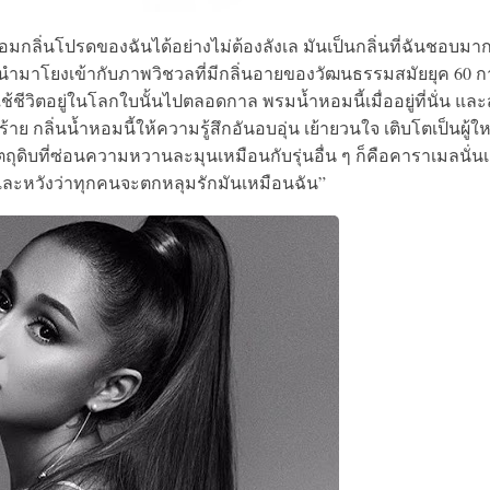
อมกลิ่นโปรดของฉันได้อย่างไม่ต้องลังเล มันเป็นกลิ่นที่ฉันชอบมา
ะนำมาโยงเข้ากับภาพวิชวลที่มีกลิ่นอายของวัฒนธรรมสมัยยุค 60 ก
ีวิตอยู่ในโลกใบนั้นไปตลอดกาล พรมน้ำหอมนี้เมื่ออยู่ที่นั่น แล
ย กลิ่นน้ำหอมนี้ให้ความรู้สึกอันอบอุ่น เย้ายวนใจ เติบโตเป็นผู้ใ
ถุดิบที่ซ่อนความหวานละมุนเหมือนกับรุ่นอื่น ๆ ก็คือคาราเมลนั่น
กและหวังว่าทุกคนจะตกหลุมรักมันเหมือนฉัน”