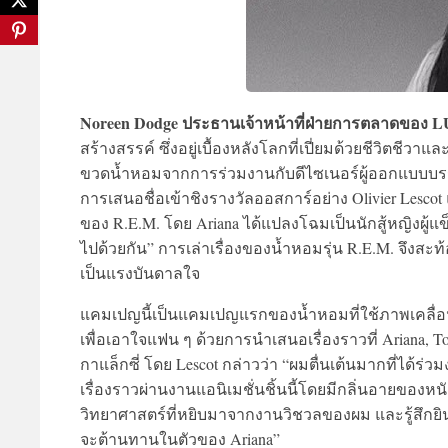
Noreen Dodge ประธานเจ้าหน้าที่ฝ่ายการตลาดของ 
สร้างสรรค์ ซึ่งอยู่เบื้องหลังโลกที่เปี่ยมด้วยชีวิตช
ขวดน้ำหอมจากการร่วมงานกับดีไซเนอร์ผู้ออกแบบบรรจุภั
การเสนอชื่อเข้าชิงรางวัลออสการ์อย่าง Olivier Lesc
ของ R.E.M. โดย Ariana ได้แปลงโฉมเป็นนักสู้หญิงผู้แข็
ไปด้วยกัน” การเล่าเรื่องของน้ำหอมรุ่น R.E.M. จึงสะ
เป็นแรงบันดาลใจ
แคมเปญนี้เป็นแคมเปญแรกของน้ำหอมที่ใช้ภาพเคลื
เพื่อเอาใจแฟน ๆ ด้วยการนำเสนอเรื่องราวที่ Ariana, To
กาแล็กซี่ โดย Lescot กล่าวว่า “ผมตื่นเต้นมากที่ได
เรื่องราวผ่านงานแอนิเมชั่นชิ้นนี้โดยมีกลิ่นอายของ
วิทยาศาสตร์ที่หยิบมาจากงานวิชวลของผม และรู้สึกยิ
จะต้านทานในตัวของ Ariana”