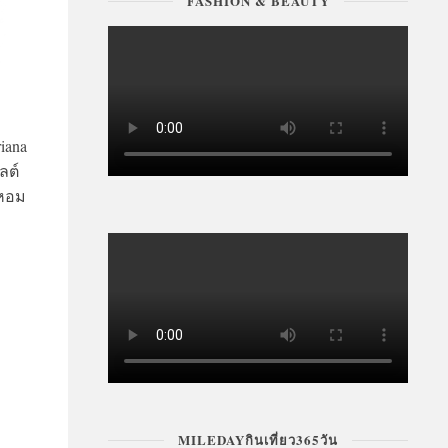
FASHION & BEAUTY
iana
ลต์
์หอม
MILEDAYกินเที่ยว365วัน