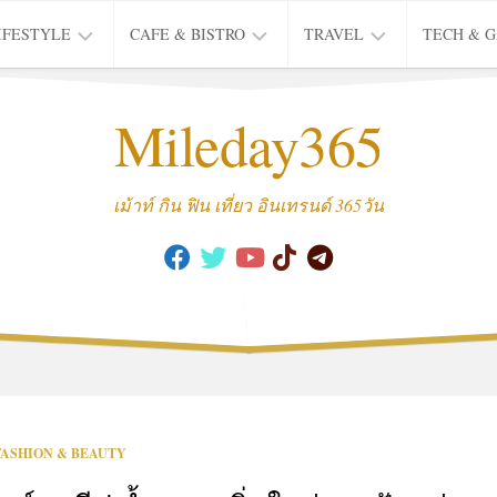
IFESTYLE
CAFE & BISTRO
TRAVEL
TECH & 
IFE
BISTRO
TIEW
Mileday365
HEALTH
THAI
CAFE
HOTEL
INTER
REVIEW
TRIP
เม้าท์ กิน ฟิน เที่ยว อินเทรนด์ 365วัน
MUSIC
&
ARTS
CULTURE
FASHION
&
BEAUTY
MOVIE
FASHION & BEAUTY
&
SERIES