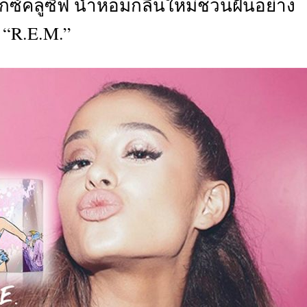
อ็กซ์คลูซีฟ น้ำหอมกลิ่นใหม่ชวนฝันอย่าง
CTIVITIES
“R.E.M.”
&
EVENT
DEAL