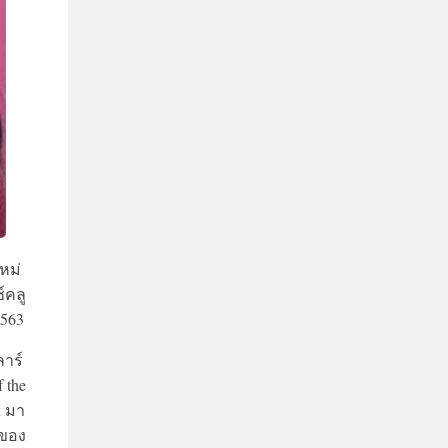
หม่
์คลู
2563
าร์
 the
d มา
นของ