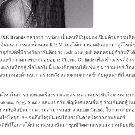
LUXE Brands
กล่าวว่า “Ariana เป็นคนที่มีมุมมองเปี่ยมด้วยความคิด
ีวาและจินตนาการของน้ำหอม R.E.M. เธอได้ถ่ายทอดมันออกมาสู่ดีไซน์
ณฑ์ที่มีรางวัลการันตีอย่าง Joshua English ตลอดจนผู้กำกับที่ได้
ot และนักวาดภาพประกอบอย่าง Cheyne Gallarde เพื่อสร้างสรรค์จัก
งแกร่งที่ต่อสู้เพื่อโลกใบนี้ และเชิญชวนให้แฟน ๆ มาร่วมแชร์เรื่อ
ท้อนมุมมองด้านบวก สร้างพลัง และผสมผสานเข้ากับคุณค่าที่มี Aria
่อนไหวในการถ่ายทอดเรื่องราวและสร้างความประทับใจผ่านทางภ
ulouse, Piggy Smalls และแขกรับเชิญพิเศษคนอื่น ๆ ร่วมกันต่อสู้ใน
้ร่วมงานกับศิลปินมากความสามารถอย่าง Ariana Grande ในการถ่ายท
หนังไซไฟยุค 70s จนถึงปัจจุบัน ผมได้แรงบันดาลใจจากภาพยนตร์
นดีที่มีโอกาสได้นำงานเหล่านั้นมาชุบชีวิตผ่านกระแสความนิยมที่