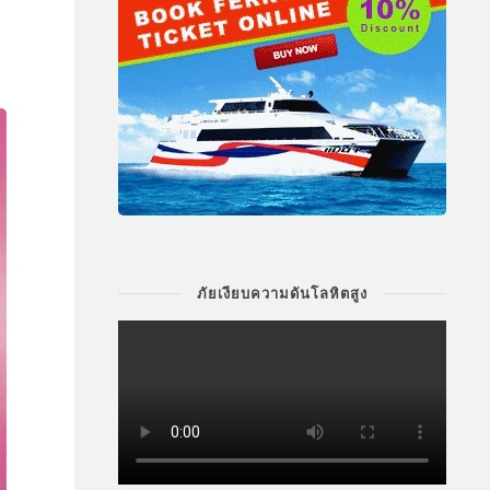
ภัยเงียบความดันโลหิตสูง