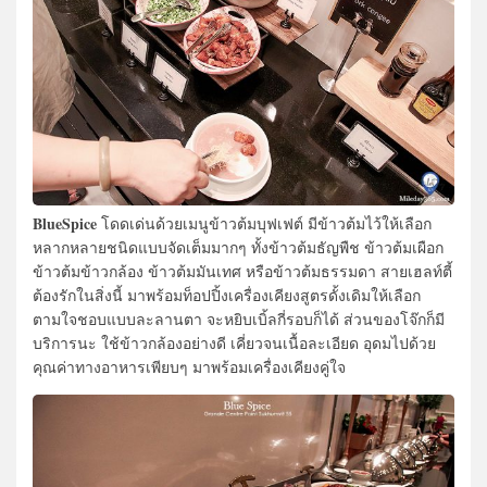
BlueSpice
โดดเด่นด้วยเมนูข้าวต้มบุฟเฟต์ มีข้าวต้มไว้ให้เลือก
หลากหลายชนิดแบบจัดเต็มมากๆ ทั้งข้าวต้มธัญพืช ข้าวต้มเผือก
ข้าวต้มข้าวกล้อง ข้าวต้มมันเทศ หรือข้าวต้มธรรมดา สายเฮลท์ตี้
ต้องรักในสิ่งนี้ มาพร้อมท็อปปิ้งเครื่องเคียงสูตรดั้งเดิมให้เลือก
ตามใจชอบแบบละลานตา จะหยิบเบิ้ลกี่รอบก็ได้ ส่วนของโจ๊กก็มี
บริการนะ ใช้ข้าวกล้องอย่างดี เคี่ยวจนเนื้อละเอียด อุดมไปด้วย
คุณค่าทางอาหารเพียบๆ มาพร้อมเครื่องเคียงคู่ใจ