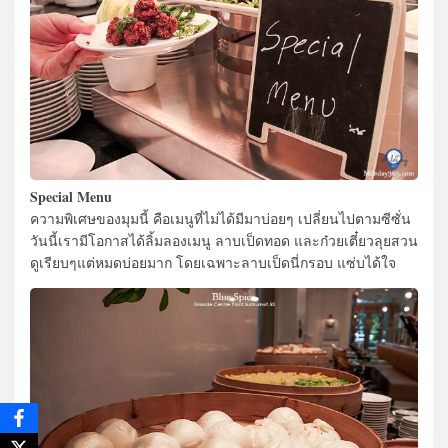
Special Menu
ความพิเศษของมุมนี้ คือเมนูที่ไม่ได้มีมาบ่อยๆ เปลี่ยนไปตามซีซั่น
วันนี้เรามีโอกาสได้ลิ้มลองเมนู ลาบเป็ดทอด และก๋วยเตี๋ยวลุยสวน
ดูเรียบๆแต่หมดบ่อยมาก โดยเฉพาะลาบเป็ดนี่กรอบ แซ่บได้ใจ