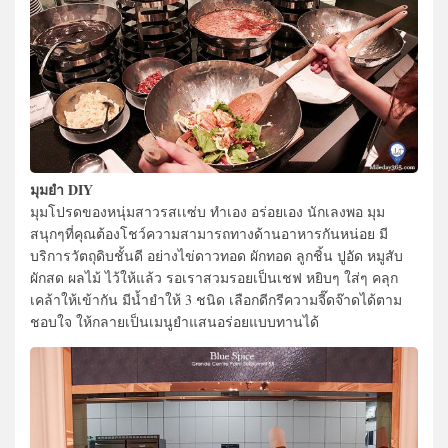
มุมยำ DIY
มุมโปรดของหนุ่มสาวรสเเซ่บ ทำเอง อร่อยเอง นักเลงพอ มุม
สนุกๆที่คุณต้องโชว์ความสามารถทางด้านอาหารกันหน่อย มี
บริการวัตถุดิบชั้นดี อย่างไข่ดาวทอด ผักทอด ลูกชิ้น ปูอัด หมูสับ
ผักสด ผลไม้ ไว้ให้แล้ว รอเราสวมรอยเป็นเชฟ หยิบๆ ใส่ๆ คลุก
เคล้าให้เข้ากัน มีน้ำยำให้ 3 ชนิด เลือกดีกรีความจี๊ดจ๊าดได้ตาม
ชอบใจ ให้กลายเป็นเมนูยำแสนอร่อยแบบทานได้