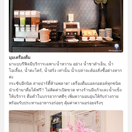
มุมเครื่องดื่ม
มาแบบรีฟิลมีบริการเฉพาะน้ำหวาน อย่าง น้ำชาดำเย็น, น้ำ
โอเลี้ยง, น้ำตะไคร้, น้ำฝรั่ง เท่านั้น น้ำเปล่าจะต้องสั่งซื้อต่างหาก
ค่ะ
กระซิบอีกนิด สายปาร์ตี้ห้ามพลาด! เครื่องดื่มแอลกอฮอล์ทุกชนิด
นำเข้ามาดื่มได้ฟรี!! ไม่คิดค่าเปิดขวด ทางร้านมีแก้วและน้ำแข็ง
ให้บริการ ดื่มด่ำในบรรยากาศดีๆ เพิ่มความอบอุ่นให้กับร่างกาย
พร้อมรับประทานอาหารอร่อยๆ คุ้มค่าความอร่อยจริงๆ