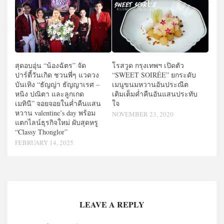
สุดอบอุ่น “น้องฉัตร” จัด
โรสวูด กรุงเทพฯ เปิดตัว
ปาร์ตี้วันเกิด ชวนพี่ๆ แวดวง
“SWEET SOIRÉE” ยกระดับ
บันเทิง “ธัญญ่า ธัญญาเรศ –
เมนูขนมหวานอันประณีต
หนิง ปณิตา และลูกเกด
เติมเต็มค่ำคืนอันแสนประทับ
เมทินี” จอยจอยในค่ำคืนแสน
ใจ
หวาน valentine’s day พร้อม
NOVEMBER 23, 2020
แตกไลน์ธุรกิจใหม่ ผับสุดหรู
“Classy Thonglor”
FEBRUARY 14, 2025
LEAVE A REPLY