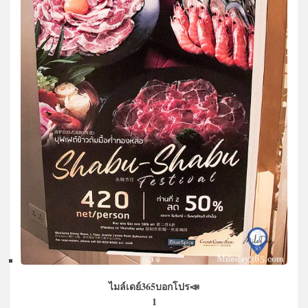
ไมล์เดย์365บอกโปร📣
1