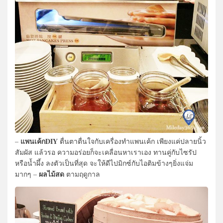
แพนเค้กDIY
–
ตื่นตาตื่นใจกับเครื่องทำแพนเค้ก เพียงแค่ปลายนิ้ว
สัมผัส แล้วรอ ความอร่อยก็จะเคลื่อนหาเราเอง ทานคู่กับไซรัป
หรือน้ำผึ้ง ลงตัวเป็นที่สุด จะให้ดีไปมิกซ์กับไอติมข้างๆยิ่งแจ่ม
ผลไม้สด
มากๆ –
ตามฤดูกาล