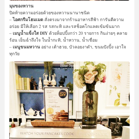
มุมของหวาน
ปิดท้ายความอร่อยด้วยของหวานนานาชนิด
ไอศกรีมโฮมเมด
–
สั่งตรงมาจากร้านอาหารสีฟ้า การันตีความ
อร่อย มีให้เลือก 2 รส รสกะทิ และรสช็อคโกแลตเข้มข้นมาก
เมนูน้ำแข็งใส DIY
–
ด้วยท็อปปิ้งกว่า 20 รายการ กินง่ายๆ คลาย
ร้อน เย็นฉ่ำถึงใจ ในน้ำกะทิ, น้ำหวาน, น้ำเชื่อม
เมนูขนมหวาน
–
อย่าง เต้าฮวย, บัวลอยงาดำ, ขนมปังปิ้ง เอาใจ
ทุกวัย