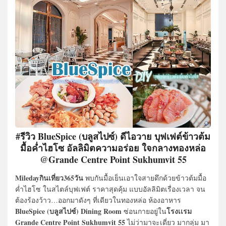
#รีวิว BlueSpice (บลูสไปซ์) ดีไอวาย บุฟเฟต์ข้าวต้ม
มื้อค่ำไฮโซ อัลลิมิตความอร่อย ใจกลางทองหล่อ
@Grande Centre Point Sukhumvit 55
Miledayกินเที่ยว365วัน
พบกันมื้อเย็นเอาใจสายดึกด้วยข้าวต้มมื้อ
ค่ำไฮโซ ในสไตล์บุฟเฟต์ ราคาสุดคุ้ม แบบอัลลิมิตเรื่องเวลา จน
ต้องร้องว้าว…ออกมาดังๆ ที่เดียวในทองหล่อ ห้องอาหาร
BlueSpice (บลูสไปซ์) Dining Room
โรงเเรม
ซ่อนกายอยู่ใน
Grande Centre Point Sukhumvit 55
ไม่ว่ามาจะเดี่ยว มากลุ่ม มา