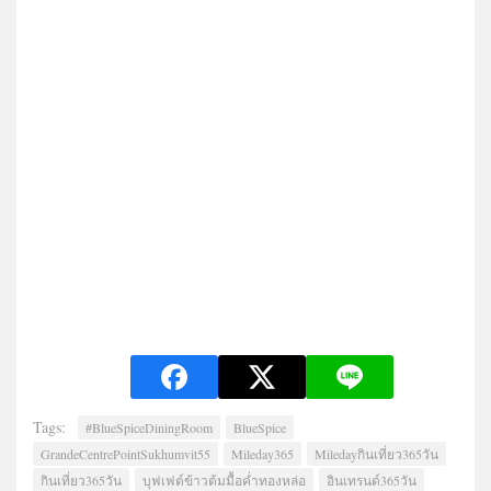
Tags:
#BlueSpiceDiningRoom
BlueSpice
GrandeCentrePointSukhumvit55
Mileday365
Miledayกินเที่ยว365วัน
กินเที่ยว365วัน
บุฟเฟต์ข้าวต้มมื้อค่ำทองหล่อ
อินเทรนด์365วัน