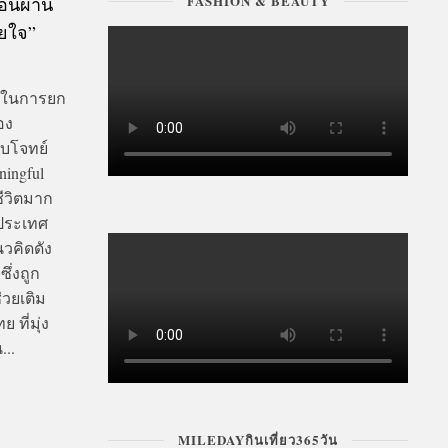
FASHION & BEAUTY
อนผ่าน
วยใจ”
จนในการยก
อง
อบโจทย์
ningful
ีวิตมาก
นประเทศ
วคิดดัง
ึ่งถูก
่วยเติม
ที่มุ่ง
...
MILEDAYกินเที่ยว365วัน