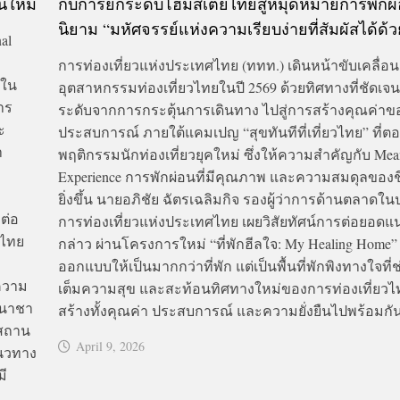
นใหม่
กับการยกระดับโฮมสเตย์ไทยสู่หมุดหมายการพักผ่
นิยาม “มหัศจรรย์แห่งความเรียบง่ายที่สัมผัสได้ด้
al
การท่องเที่ยวแห่งประเทศไทย (ททท.) เดินหน้าขับเคลื่อน
่ใน
อุตสาหกรรมท่องเที่ยวไทยในปี 2569 ด้วยทิศทางที่ชัดเ
าร
ระดับจากการกระตุ้นการเดินทาง ไปสู่การสร้างคุณค่าข
ะ
ประสบการณ์ ภายใต้แคมเปญ “สุขทันทีที่เที่ยวไทย” ที่ต
า
พฤติกรรมนักท่องเที่ยวยุคใหม่ ซึ่งให้ความสำคัญกับ Mea
Experience การพักผ่อนที่มีคุณภาพ และความสมดุลของช
ยิ่งขึ้น นายอภิชัย ฉัตรเฉลิมกิจ รองผู้ว่าการด้านตลาดใ
ต่อ
การท่องเที่ยวแห่งประเทศไทย เผยวิสัยทัศน์การต่อยอดแน
วไทย
กล่าว ผ่านโครงการใหม่ “ที่พักฮีลใจ: My Healing Home” ซ
ออกแบบให้เป็นมากกว่าที่พัก แต่เป็นพื้นที่พักพิงทางใจที่ช
ความ
เต็มความสุข และสะท้อนทิศทางใหม่ของการท่องเที่ยวไทย 
านาชา
สร้างทั้งคุณค่า ประสบการณ์ และความยั่งยืนไปพร้อมกัน
นสถาน
April 9, 2026
แนวทาง
มี