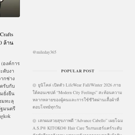
Crafts
0 ล้าน
@mileday365
 (องค์การ
ระดับงา
POPULAR POST
จากช่าง
ยูนิโคล่ เปิดตัว LifeWear Fall/Winter 2026 ภาย
อดรับกับ
ใต้คอนเซปต์ “Modern City Feelings” สะท้อนความ
ยั่งยืน
หลากหลายของผู้คนและการใช้ชีวิตผ่านเสื้อผ้าที่
าชมทะลุ
ตอบโจทย์ทุกวัน
ัฐมนตรี
ngkok
เสกผมสวยสุขภาพดี “Advance Cabello” เผยโฉม
A.S.P® KITOKO® Hair Care วีแกนแฮร์แคร์ระดับ