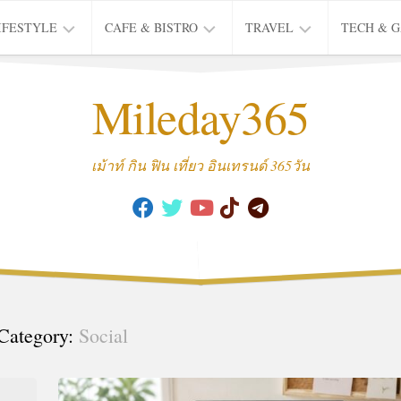
IFESTYLE
CAFE & BISTRO
TRAVEL
TECH & 
IFE
BISTRO
TIEW
Mileday365
HEALTH
THAI
CAFE
HOTEL
INTER
REVIEW
TRIP
เม้าท์ กิน ฟิน เที่ยว อินเทรนด์ 365วัน
MUSIC
&
ARTS
CULTURE
FASHION
&
BEAUTY
Category:
Social
MOVIE
&
SERIES