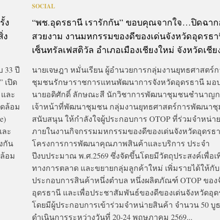
SOCIAL
ั้ง
“พช.อุดรธานี เรารักกัน” ขอบคุณจากใจ…ปิดฉาก
ิ่ง
สวยงาม งานมหกรรมของดีของเด่นจังหวัดอุดรธา
เซ็นทรัลเฟสติวัล อำเภอเมืองเชียงใหม่ จังหวัดเชีย
 33 ปี
นายเจษฎา หมั่นเรียน ผู้อำนวยการกลุ่มงานยุทธศาสตร์
” เปิด
ชุมชนรักษาราชการแทนพัฒนาการจังหวัดอุดรธานี มอ
ย และ
นายอดิศักดิ์ ลักษณะสี นักวิชาการพัฒนาชุมชนชำนาญ
วดล้อม
เจ้าหน้าที่พัฒนาชุมชน กลุ่มงานยุทธศาสตร์การพัฒนาช
e)
สนับสนุน ให้กำลังใจผู้ประกอบการ OTOP ที่ร่วมจำหน่าย
และ
ภายในงานกิจกรรมมหกรรมของดีของเด่นจังหวัดอุดรธาน
งกัน
โครงการการพัฒนาคุณภาพสินค้าและบริการ ประจำ
ดล้อม
ปีงบประมาณ พ.ศ.2569 ซึ่งจัดขึ้นโดยมีวัตถุประสงค์เพื่อเพ
ทางการตลาด และขยายกลุ่มลูกค้าใหม่ เพิ่มรายได้ให้กับผู้
ประกอบการสินค้าหนึ่งตำบล หนึ่งผลิตภัณฑ์ OTOP ของจ
อุดรธานี และเพื่อประชาสัมพันธ์ของดีของเด่นจังหวัดอุด
โดยมีผู้ประกอบการเข้าร่วมจำหน่ายสินค้า จำนวน 50 บู
ดำเนินการระหว่างวันที่ 20-24 พฤษภาคม 2569...