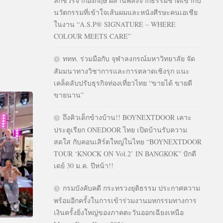
ลักชัวรีจากอังกฤษ ผสานพลังจากธรรมชาติเข้ากับ
นวัตกรรมที่เข้าใจเส้นผมและหนังศีรษะคนเอเชีย
ในงาน “A.S.P® SIGNATURE – WHERE
COLOUR MEETS CARE”
ททท. ร่วมมือกับ จุฬาลงกรณ์มหาวิทยาลัย จัด
สัมมนาทางวิชาการและการตลาดเชิงรุก แนะ
เคล็ดลับปรับธุรกิจท่องเที่ยวไทย “ขายได้ ขายดี
ขายนาน”
ถึงคิวเด็กข้างบ้าน!! BOYNEXTDOOR เคาะ
ประตูเรียก ONEDOOR ไทย เปิดบ้านรับความ
สดใส กับคอนเสิร์ตใหญ่ในไทย “BOYNEXTDOOR
TOUR ‘KNOCK ON Vol.2’ IN BANGKOK” ปักดี
เดย์ 30 ม.ค. ปีหน้า!!
กรมบังคับคดี กระทรวงยุติธรรม ประกาศความ
พร้อมอีกครั้งในการเข้าร่วมงานมหกรรมทางการ
เงินครั้งยิ่งใหญ่ของภาคตะวันออกเฉียงเหนือ