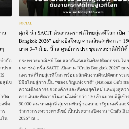
SOCIAL
งาน
ศุภจี นำ SACIT ดันงานคราฟต์ไทยสู่เวทีโลก เปิด “
Bangkok 2026” อย่างยิ่งใหญ่ คาดเงินสะพัดกว่า 15
งๆ
บาท 3–7 มิ.ย. นี้ ณ ศูนย์การประชุมแห่งชาติสิริกิติ์
กบำบัด
กระทรวงพาณิชย์ โดยสถาบันส่งเสริมศิลปหัตถกรรมไทย
ากประ
มหาชน) หรือ SACIT เปิดงาน “Crafts Bangkok 2026” ยก
THS
นคราฟต์ไทยสู่เวทีโลก พร้อมผลักดันงานศิลปหัตถกรรม
มสุนัข
ฝีมือไทยสู่การเป็น “ของขวัญแห่งชาติ” (National Gift) ส
ความต้องการขององค์กรและสังคมยุคใหม่ และมุ่งสู่ความ
ำบัด
คาดเงินสะพัดภายในงานไม่ต่ำกว่า 150 ล้านบาท มีผู้เข้
องทีม
50,000 คน นางศุภจี สุธรรมพันธุ์ รองนายกรัฐมนตรีและร
การ
ว่าการกระทรวงพาณิชย์ เป็นประธานเปิดงาน “Crafts Ba
คนใน
2026” ณ...