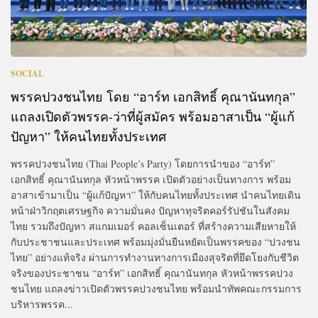
SOCIAL
พรรคปวงชนไทย โดย “อาร์ท เอกสิทธิ์ คุณานันทกุล”
แถลงเปิดตัวพรรค-ว่าที่ผู้สมัคร พร้อมอาสาเป็น “ผู้แก้
ปัญหา” ให้คนไทยทั้งประเทศ
พรรคปวงชนไทย (Thai People’s Party) โดยการนำของ “อาร์ท”
เอกสิทธิ์ คุณานันทกุล หัวหน้าพรรค เปิดตัวอย่างเป็นทางการ พร้อม
อาสาเข้ามาเป็น “ผู้แก้ปัญหา” ให้กับคนไทยทั้งประเทศ นำคนไทยเดิน
หน้าฝ่าวิกฤตเศรษฐกิจ ความมั่นคง ปัญหาทุจริตคอร์รัปชันในสังคม
ไทย รวมถึงปัญหา สแกมเมอร์ คอลเซ็นเตอร์ ที่สร้างความเสียหายให้
กับประชาชนและประเทศ พร้อมมุ่งมั่นยืนหยัดเป็นพรรคของ “ปวงชน
ไทย” อย่างแท้จริง ผ่านการทำงานทางการเมืองสุจริตที่ยึดโยงกับชีวิต
จริงของประชาชน “อาร์ท” เอกสิทธิ์ คุณานันทกุล หัวหน้าพรรคปวง
ชนไทย แถลงข่าวเปิดตัวพรรคปวงชนไทย พร้อมนำทัพคณะกรรมการ
บริหารพรรค...