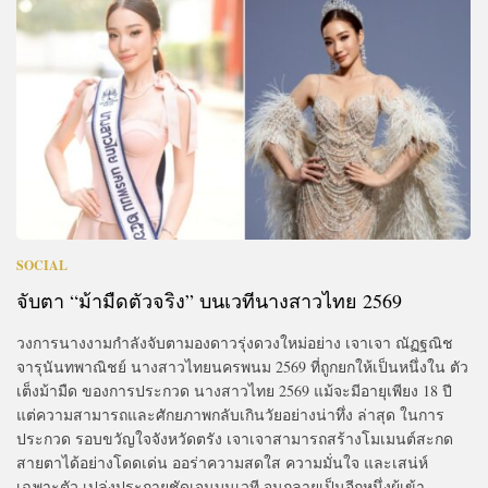
SOCIAL
จับตา “ม้ามืดตัวจริง” บนเวทีนางสาวไทย 2569
วงการนางงามกำลังจับตามองดาวรุ่งดวงใหม่อย่าง เจาเจา ณัฏฐณิช
จารุนันทพาณิชย์ นางสาวไทยนครพนม 2569 ที่ถูกยกให้เป็นหนึ่งใน ตัว
เต็งม้ามืด ของการประกวด นางสาวไทย 2569 แม้จะมีอายุเพียง 18 ปี
แต่ความสามารถและศักยภาพกลับเกินวัยอย่างน่าทึ่ง ล่าสุด ในการ
ประกวด รอบขวัญใจจังหวัดตรัง เจาเจาสามารถสร้างโมเมนต์สะกด
สายตาได้อย่างโดดเด่น ออร่าความสดใส ความมั่นใจ และเสน่ห์
เฉพาะตัว เปล่งประกายชัดเจนบนเวที จนกลายเป็นอีกหนึ่งผู้เข้า