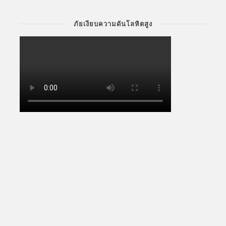
ภัยเงียบความดันโลหิตสูง