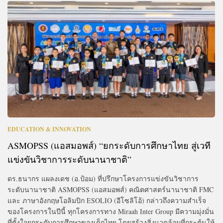
EDUCATION & INNOVATION
ASMOPSS (แอสมอพส์) “ยกระดับการศึกษาไทย สู่เวที
แข่งขันวิชาการระดับนานาชาติ”
ดร.ธนากร แผลงเดช (อ.ป้อม) ที่ปรึกษาโครงการแข่งขันวิชาการ
ระดับนานาชาติ ASMOPSS (แอสมอพส์) คณิตศาสตร์นานาชาติ FMC
และ ภาษาอังกฤษโอลิมปิก ESOLIO (อีโซลิโอ้) กล่าวถึงความสำเร็จ
ของโครงการในปีนี้ ทุกโครงการทาง Miraah Inter Group มีความมุ่งมั่น
ที่ตั้งใจยกระดับการศึกษาของเด็กไทย โดยสร้างสิ่งแวดล้อมที่กระตุ้นให้