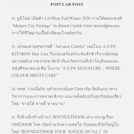
POPULAR POST
ยูนิโคล่ เปิดตัว LifeWear Fall/Winter 2026 ภายใต้คอนเซปต์
“Modern City Feelings” สะท้อนความหลากหลายของผู้คนและ
การใช้ชีวิตผ่านเสื้อผ้าที่ตอบโจทย์ทุกวัน
เสกผมสวยสุขภาพดี “Advance Cabello” เผยโฉม A.S.P®
KITOKO® Hair Care วีแกนแฮร์แคร์ระดับลักชัวรีจากอังกฤษ
ผสานพลังจากธรรมชาติเข้ากับนวัตกรรมที่เข้าใจเส้นผมและ
หนังศีรษะคนเอเชีย ในงาน “A.S.P® SIGNATURE – WHERE
COLOUR MEETS CARE”
ททท. ร่วมมือกับ จุฬาลงกรณ์มหาวิทยาลัย จัดสัมมนาทาง
วิชาการและการตลาดเชิงรุก แนะเคล็ดลับปรับธุรกิจท่องเที่ยว
ไทย “ขายได้ ขายดี ขายนาน”
ถึงคิวเด็กข้างบ้าน!! BOYNEXTDOOR เคาะประตูเรียก
ONEDOOR ไทย เปิดบ้านรับความสดใส กับคอนเสิร์ตใหญ่ใน
ไทย “BOYNEXTDOOR TOUR ‘KNOCK ON Vol.2’ IN