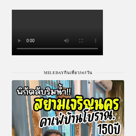
MILEDAYกินเที่ยว365วัน