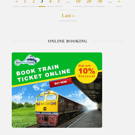
«
1
2
3
4
5
...
10
20
30
...
»
Last »
ONLINE BOOKING