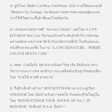
ยูนิโคล่ เปิดตัว LifeWear Fall/Winter 2026 ภายใต้คอนเซปต์
“Modern City Feelings” สะท้อนความหลากหลายของผู้คนและ
การใช้ชีวิตผ่านเสื้อผ้าที่ตอบโจทย์ทุกวัน
เสกผมสวยสุขภาพดี “Advance Cabello” เผยโฉม A.S.P®
KITOKO® Hair Care วีแกนแฮร์แคร์ระดับลักชัวรีจากอังกฤษ
ผสานพลังจากธรรมชาติเข้ากับนวัตกรรมที่เข้าใจเส้นผมและ
หนังศีรษะคนเอเชีย ในงาน “A.S.P® SIGNATURE – WHERE
COLOUR MEETS CARE”
ททท. ร่วมมือกับ จุฬาลงกรณ์มหาวิทยาลัย จัดสัมมนาทาง
วิชาการและการตลาดเชิงรุก แนะเคล็ดลับปรับธุรกิจท่องเที่ยว
ไทย “ขายได้ ขายดี ขายนาน”
ถึงคิวเด็กข้างบ้าน!! BOYNEXTDOOR เคาะประตูเรียก
ONEDOOR ไทย เปิดบ้านรับความสดใส กับคอนเสิร์ตใหญ่ใน
ไทย “BOYNEXTDOOR TOUR ‘KNOCK ON Vol.2’ IN
BANGKOK” ปักดีเดย์ 30 ม.ค. ปีหน้า!!