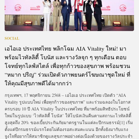
SOCIAL
เอไอเอ ประเทศไทย พลิกโฉม AIA Vitality ใหม่! มา
พร้อมไวทัลลิตี้ โบนัส และรางวัลจุก ๆ ทุกเดือน ตอบ
โจทย์ทุกไลฟ์สไตล์ เพื่อทุกก้าวของสุขภาพ พร้อมชวน
“หมาก ปริญ” ร่วมเปิดตัวภาพยนตร์โฆษณาชุดใหม่ ที่
ให้คุณมีสุขภาพดีได้มากกว่า
กรุงเทพฯ, 17 พฤศจิกายน 2568 – เอไอเอ ประเทศไทย เปิดตัว “AIA
Vitality รูปแบบใหม่ เพื่อทุกก้าวของสุขภาพ” และร่วมฉลองในโอกาส
ครบรอบ 10 ปี AIA Vitality ในประเทศไทย ที่มาพร้อมสิทธิประโยชน์
ใหม่ในรูปแบบ ‘ไวทัลลิตี้ โบนัส’ ให้โบนัสเงินคืนตามสถานะไวทัลลิตี้
สูงสุดถึง 20% ของเบี้ยประกันภัยมาตรฐานในแต่ละปีกรมธรรม์[1] เริ่ม
ตั้งแต่ปีกรมธรรม์แรกโดยไม่ต้องรอสะสมคะแนน อีกทั้งยังมากับแรง
จูงใจที่อยากให้สมาชิกดูแลสุขภาพอย่างต่อเนื่องด้วยของรางวัลประจำ