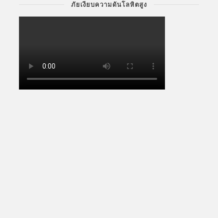
ภัยเงียบความดันโลหิตสูง