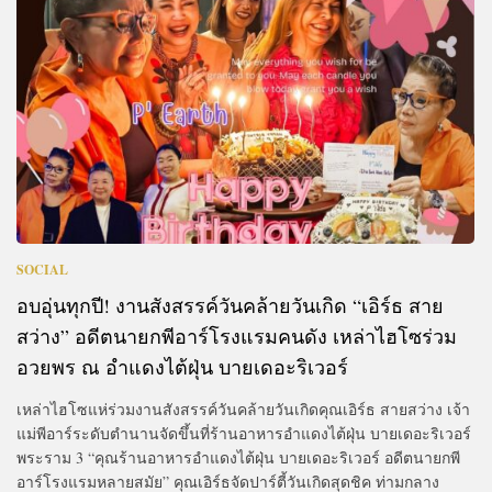
SOCIAL
อบอุ่นทุกปี! งานสังสรรค์วันคล้ายวันเกิด “เอิร์ธ สาย
สว่าง” อดีตนายกพีอาร์โรงแรมคนดัง เหล่าไฮโซร่วม
อวยพร ณ อำแดงไต้ฝุ่น บายเดอะริเวอร์
เหล่าไฮโซแห่ร่วมงานสังสรรค์วันคล้ายวันเกิดคุณเอิร์ธ สายสว่าง เจ้า
แม่พีอาร์ระดับตำนานจัดขึ้นที่ร้านอาหารอำแดงไต้ฝุ่น บายเดอะริเวอร์
พระราม 3 “คุณร้านอาหารอำแดงไต้ฝุ่น บายเดอะริเวอร์ อดีตนายกพี
อาร์โรงแรมหลายสมัย” คุณเอิร์ธจัดปาร์ตี้วันเกิดสุดชิค ท่ามกลาง