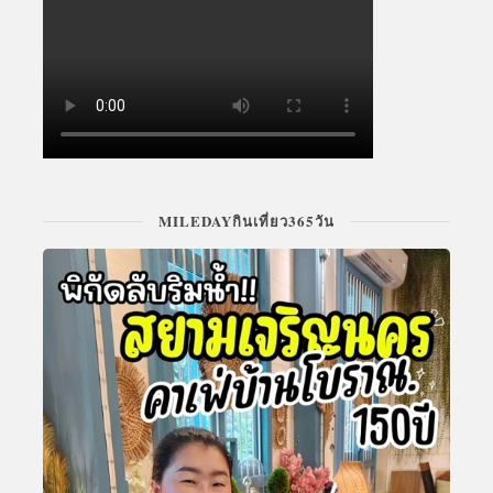
MILEDAYกินเที่ยว365วัน