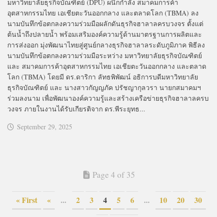
มหาวิทยาลัยธุรกิจบัณฑิตย์ (DPU) ผนึกกำลัง สมาคมการค้า
อุตสาหกรรมไทย เอเชียตะวันออกกลาง และตลาดโลก (TBMA) ลง
นามบันทึกข้อตกลงความร่วมมือผลักดันธุรกิจฮาลาลครบวงจร ตั้งแต่
ต้นน้ำถึงปลายน้ำ พร้อมเสริมองค์ความรู้ด้านมาตรฐานการผลิตและ
การส่งออก มุ่งพัฒนาไทยสู่ศูนย์กลางธุรกิจฮาลาลระดับภูมิภาค พิธีลง
นามบันทึกข้อตกลงความร่วมมือระหว่าง มหาวิทยาลัยธุรกิจบัณฑิตย์
และ สมาคมการค้าอุตสาหกรรมไทย เอเชียตะวันออกกลาง และตลาด
โลก (TBMA) โดยมี ดร.ดาริกา ลัทธพิพัฒน์ อธิการบดีมหาวิทยาลัย
ธุรกิจบัณฑิตย์ และ นางสาวกัญญภัค ปรัชญากุลวรา นายกสมาคมฯ
ร่วมลงนาม เพื่อพัฒนาองค์ความรู้และสร้างเครือข่ายธุรกิจฮาลาลครบ
วงจร ภายในงานได้รับเกียรติจาก ดร.พีระยุทธ...
September 29, 2025
Page 4 of 35
« First
«
...
2
3
4
5
6
...
10
20
30