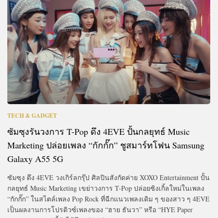
TECH & GADGET
ซัมซุงรันวงการ T-Pop ดึง 4EVE ปั้นกลยุทธ์ Music
Marketing ปล่อยเพลง “กักกั๊ก” ชูสมาร์ทโฟน Samsung
Galaxy A55 5G
ซัมซุง ดึง 4EVE วงเกิร์ลกรุ๊ป ศิลปินสังกัดค่าย XOXO Entertainment ปั้น
กลยุทธ์ Music Marketing เขย่าวงการ T-Pop ปล่อยซิงเกิ้ลใหม่ในเพลง
“กักกั๊ก” ในสไตล์เพลง Pop Rock ที่ฉีกแนวเพลงเดิม ๆ ของสาว ๆ 4EVE
เป็นผลงานการโปรดิวซ์เพลงของ “ฮาย ธันวา” หรือ “HYE Paper