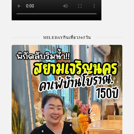
MILEDAYกินเที่ยว365วัน