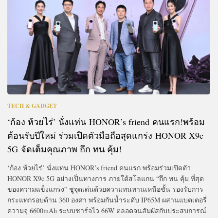
TECH & GADGET
‘ก้อง ห้วยไร่’ นั่งแท่น HONOR’s friend คนแรก!พร้อม
ต้อนรับปีใหม่ ร่วมเปิดตัวมือถือสุดแกร่ง HONOR X9c
5G จัดเต็มคุณภาพ ถึก ทน คุ้ม!
‘ก้อง ห้วยไร่’ นั่งแท่น HONOR’s friend คนแรก พร้อมร่วมเปิดตัว
HONOR X9c 5G อย่างเป็นทางการ ภายใต้สโลแกน “ถึก ทน คุ้ม ที่สุด
ของความแข็งแกร่ง” ชูจุดเด่นด้วยความทนทานเหนือชั้น รองรับการ
กระแทกรอบด้าน 360 องศา พร้อมกันน้ำระดับ IP65M ผสานแบตเตอรี่
ความจุ 6600mAh ระบบชาร์จไว 66W ตลอดจนสัมผัสกับประสบการณ์