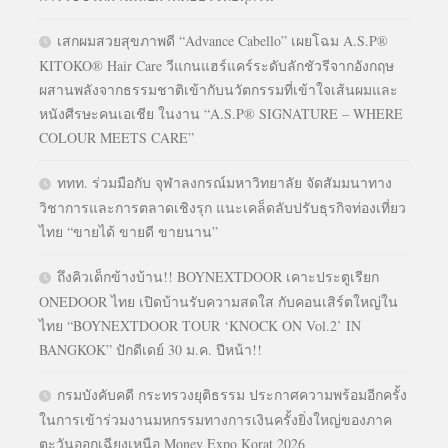
เสกผมสวยสุขภาพดี “Advance Cabello” เผยโฉม A.S.P®
KITOKO® Hair Care วีแกนแฮร์แคร์ระดับลักชัวรีจากอังกฤษ
ผสานพลังจากธรรมชาติเข้ากับนวัตกรรมที่เข้าใจเส้นผมและ
หนังศีรษะคนเอเชีย ในงาน “A.S.P® SIGNATURE – WHERE
COLOUR MEETS CARE”
ททท. ร่วมมือกับ จุฬาลงกรณ์มหาวิทยาลัย จัดสัมมนาทาง
วิชาการและการตลาดเชิงรุก แนะเคล็ดลับปรับธุรกิจท่องเที่ยว
ไทย “ขายได้ ขายดี ขายนาน”
ถึงคิวเด็กข้างบ้าน!! BOYNEXTDOOR เคาะประตูเรียก
ONEDOOR ไทย เปิดบ้านรับความสดใส กับคอนเสิร์ตใหญ่ใน
ไทย “BOYNEXTDOOR TOUR ‘KNOCK ON Vol.2’ IN
BANGKOK” ปักดีเดย์ 30 ม.ค. ปีหน้า!!
กรมบังคับคดี กระทรวงยุติธรรม ประกาศความพร้อมอีกครั้ง
ในการเข้าร่วมงานมหกรรมทางการเงินครั้งยิ่งใหญ่ของภาค
ตะวันออกเฉียงเหนือ Money Expo Korat 2026