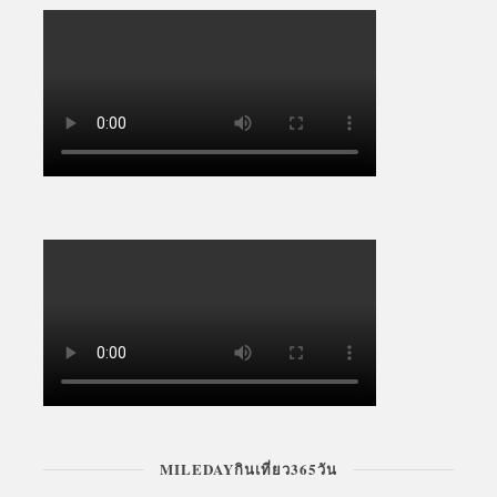
MILEDAYกินเที่ยว365วัน