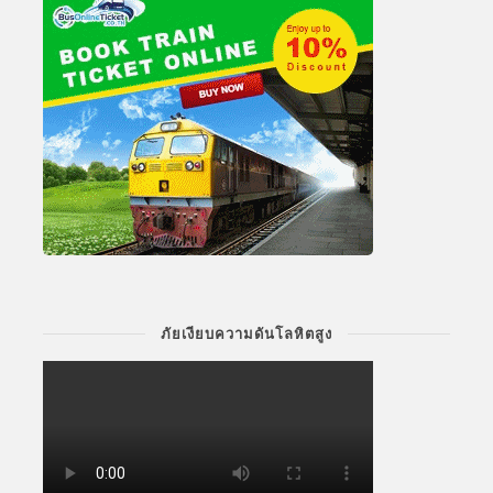
ภัยเงียบความดันโลหิตสูง