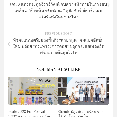
เจน 3 แห่งตระกูลจิราธิวัฒน์ กับความท้าทายในการขับ
เคลื่อน “ห้างเซ็นทรัลชิดลม” สู่ลักชัวรี ดีพาร์ทเมน
สโตร์แห่งใหม่ของไทย
PREVIOUS POST
หัวคะแนนเตรียมลงพื้นที่! “ลาบานูน” คัมแบคอัลบั้ม
ใหม่ ปล่อย “กระทรวงการคอย” ปลุกกระแสเพลงฮิต
พร้อมท่าเต้นสุดไวรัล
YOU MAY ALSO LIKE
“realme 828 Fan Festival
Garmin พิสูจน์ความนิยม ราย
2022” สร้างปรากฏการณ์สุด
ได้เติบโตสูงสุดเป็น