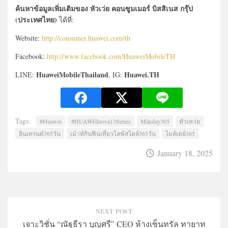
ค้นหาข้อมูลเพิ่มเติมของ หัวเว่ย คอนซูมเมอร์ บิสสิเนส กรุ๊ป
(ประเทศไทย)
ได้ที่:
Website:
http://consumer.huawei.com/th
Facebook:
http://www.facebook.com/HuaweiMobileTH
HuaweiMobileThailand
Huawei.TH
LINE:
, IG:
Tags:
#Huawei
#HUAWEInova13Series
Mileday365
หัวเหว่ย
อินเทรนด์365วัน
เม้าท์กินฟินเที่ยวไลฟ์สไตล์365วัน
ไมล์เดย์365
January 18, 2025
NEXT POST
เจาะวิชั่น “ณัฐธีรา บุญศรี” CEO ห้างเซ็นทรัล ทายาท