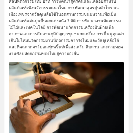
ศิลปหัตถกรรมไทย อาทิ การพัฒนาสูตรดินและเคลือบสำหรับ
ผลิตภัณฑ์เชิงนวัตกรรมแนวใหม่ การพัฒนาสูตรปูนตำโบราณ
เมืองเพชรจากวัสดุเหลือใช้ในอุตสาหกรรมขนมหวานเพื่อเป็น
ผลิตภัณฑ์แผ่นปูนปั้นตกแต่งผนัง 3 มิติ การพัฒนางานหัตถกรรม
ไม้ไผ่และเทคโนโลยี การพัฒนานวัตกรรมเครื่องปั่นฝ้ายเพื่อ
สุขภาพและการสืบสานภูมิปัญญาชุมชนกะเหรี่ยง การฟื้นฟูคุณค่า
เส้นใยไหมนวัตกรรมงานหัตถกรรมจากรังไหมและวัสดุเหลือใช้
และติดฉลากคาร์บอนฟุตพริ้นท์เพื่อส่งเสริม สืบสาน และถ่ายทอด
งานศิลปหัตถกรรมของไทยสู่ความยั่งยืน