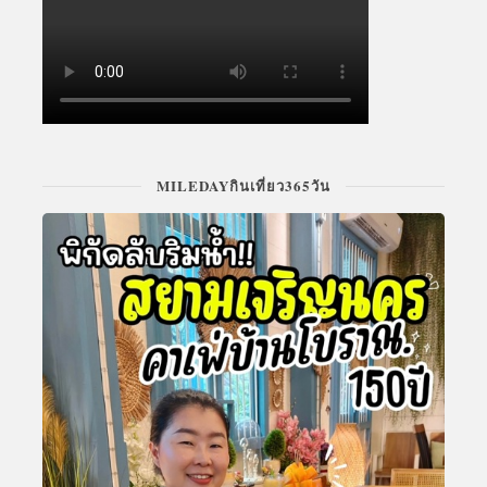
MILEDAYกินเที่ยว365วัน