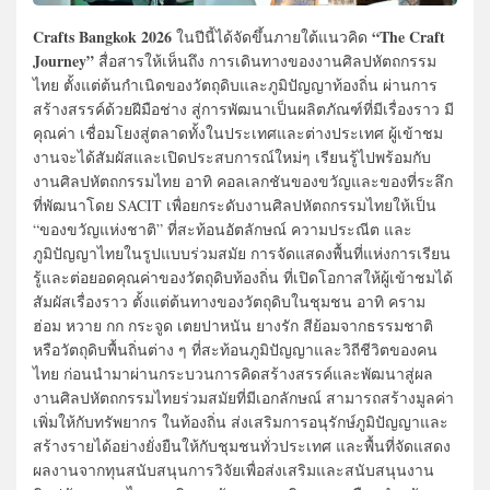
Crafts Bangkok 2026
“The Craft
ในปีนี้ได้จัดขึ้นภายใต้แนวคิด
Journey”
สื่อสารให้เห็นถึง การเดินทางของงานศิลปหัตถกรรม
ไทย ตั้งแต่ต้นกำเนิดของวัตถุดิบและภูมิปัญญาท้องถิ่น ผ่านการ
สร้างสรรค์ด้วยฝีมือช่าง สู่การพัฒนาเป็นผลิตภัณฑ์ที่มีเรื่องราว มี
คุณค่า เชื่อมโยงสู่ตลาดทั้งในประเทศและต่างประเทศ ผู้เข้าชม
งานจะได้สัมผัสและเปิดประสบการณ์ใหม่ๆ เรียนรู้ไปพร้อมกับ
งานศิลปหัตถกรรมไทย อาทิ คอลเลกชันของขวัญและของที่ระลึก
ที่พัฒนาโดย SACIT เพื่อยกระดับงานศิลปหัตถกรรมไทยให้เป็น
“ของขวัญแห่งชาติ” ที่สะท้อนอัตลักษณ์ ความประณีต และ
ภูมิปัญญาไทยในรูปแบบร่วมสมัย การจัดแสดงพื้นที่แห่งการเรียน
รู้และต่อยอดคุณค่าของวัตถุดิบท้องถิ่น ที่เปิดโอกาสให้ผู้เข้าชมได้
สัมผัสเรื่องราว ตั้งแต่ต้นทางของวัตถุดิบในชุมชน อาทิ คราม
ฮ่อม หวาย กก กระจูด เตยปาหนัน ยางรัก สีย้อมจากธรรมชาติ
หรือวัตถุดิบพื้นถิ่นต่าง ๆ ที่สะท้อนภูมิปัญญาและวิถีชีวิตของคน
ไทย ก่อนนำมาผ่านกระบวนการคิดสร้างสรรค์และพัฒนาสู่ผล
งานศิลปหัตถกรรมไทยร่วมสมัยที่มีเอกลักษณ์ สามารถสร้างมูลค่า
เพิ่มให้กับทรัพยากร ในท้องถิ่น ส่งเสริมการอนุรักษ์ภูมิปัญญาและ
สร้างรายได้อย่างยั่งยืนให้กับชุมชนทั่วประเทศ และพื้นที่จัดแสดง
ผลงานจากทุนสนับสนุนการวิจัยเพื่อส่งเสริมและสนับสนุนงาน