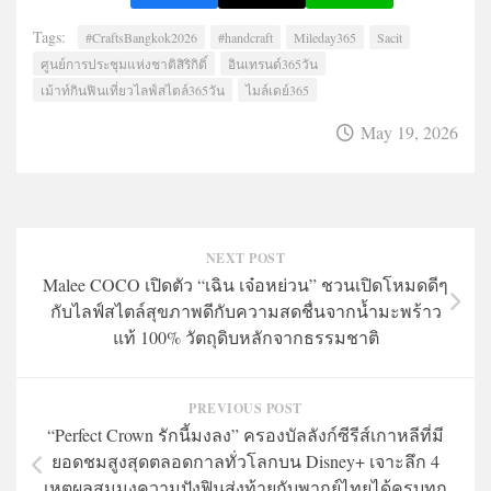
Tags:
#CraftsBangkok2026
#handcraft
Mileday365
Sacit
ศูนย์การประชุมแห่งชาติสิริกิติ์
อินเทรนด์365วัน
เม้าท์กินฟินเที่ยวไลฟ์สไตล์365วัน
ไมล์เดย์365
May 19, 2026
NEXT POST
Malee COCO เปิดตัว “เฉิน เจ๋อหย่วน” ชวนเปิดโหมดดีๆ
กับไลฟ์สไตล์สุขภาพดีกับความสดชื่นจากน้ำมะพร้าว
แท้ 100% วัตถุดิบหลักจากธรรมชาติ
PREVIOUS POST
“Perfect Crown รักนี้มงลง” ครองบัลลังก์ซีรีส์เกาหลีที่มี
ยอดชมสูงสุดตลอดกาลทั่วโลกบน Disney+ เจาะลึก 4
เหตุผลสมมงความปังฟินส่งท้ายกับพากย์ไทยได้ครบทุก