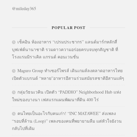
@mileday365
POPULAR POST
เช็คอิน ห้องอาหาร “เปรมประชากร” แลนด์มาร์กหลักสี่
บุฟเฟ่ต์นานาชาติ รวมดาวความอร่อยครบจบทุกสัญชาติ ที่
โรงแรมมิราเคิล แกรนด์ คอนเวนชั่น
Maguro Group ทำเซอร์ไพรส์ เดินเกมส์ลงตลาดอาหารไทย
เปิดตัวแบรนด์ “หลาย”อาหารอีสานร่วมสมัยรสชาติอีสานแท้ๆ
กลุ่มวัธนเวคิน เปิดตัว “PADDIO” Neighborhood Hub แห่ง
ใหม่ของบางนา เฟสแรกแผนพัฒนาที่ดิน 400 ไร่
คนไทยเป็นอะไรกับคนเก่า! “INC MATAWEE” ส่งเพลง
“รอบที่ล้าน (Loop)” เพลงของคนที่พยายามลืม แต่หัวใจยังวน
กลับไปที่เดิม