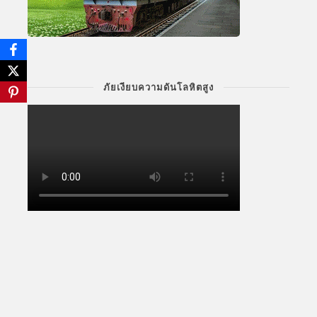
ภัยเงียบความดันโลหิตสูง