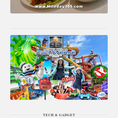
TECH & GADGET