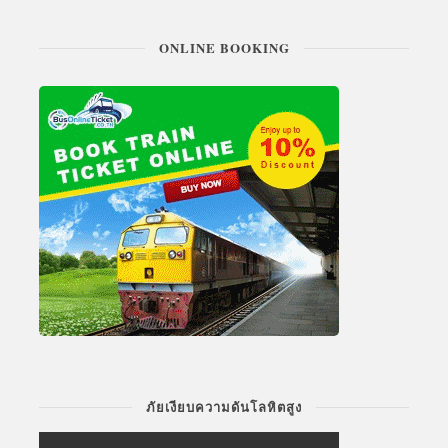
ONLINE BOOKING
ภัยเงียบความดันโลหิตสูง