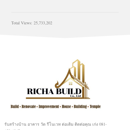
Total Views:
25,733,202
รับสร้างบ้าน อาคาร วัด รีโนเวท ต่อเติม ติดต่อคุณ เก่ง 081-