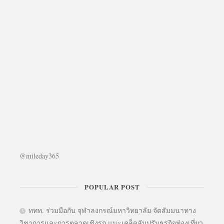
@mileday365
POPULAR POST
ททท. ร่วมมือกับ จุฬาลงกรณ์มหาวิทยาลัย จัดสัมมนาทาง
วิชาการและการตลาดเชิงรุก แนะเคล็ดลับปรับธุรกิจท่องเที่ยว