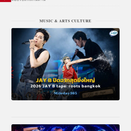
MUSIC & ARTS CULTURE