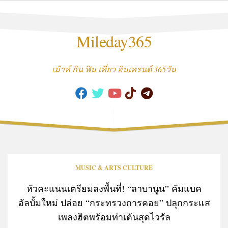
Skip
to
content
Mileday365
เม้าท์ กิน ฟิน เที่ยว อินเทรนด์ 365วัน
MUSIC & ARTS CULTURE
หัวคะแนนเตรียมลงพื้นที่! “ลาบานูน” คัมแบค
อัลบั้มใหม่ ปล่อย “กระทรวงการคอย” ปลุกกระแส
เพลงฮิตพร้อมท่าเต้นสุดไวรัล