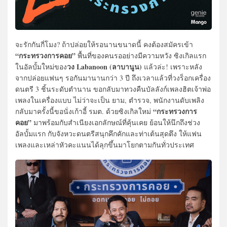
จะรักกันกี่โมง? ถ้าปล่อยให้รอนานขนาดนี้ คงต้องสมัครเข้า
“กระทรวงการคอย”
พื้นที่ของคนรออย่างมีความหวัง ซิงเกิลแรก
วง Labanoon (ลาบานูน)
ในอัลบั้มใหม่ของ
แล้วล่ะ! เพราะหลัง
จากปล่อยแฟนๆ รอกันมานานกว่า 3 ปี ถึงเวลาแล้วที่วงร็อกเครื่อง
ดนตรี 3 ชิ้นระดับตำนาน ขอกลับมาทวงคืนบัลลังก์เพลงฮิตเจ้าพ่อ
เพลงในเครื่องแบบ ไม่ว่าจะเป็น ยาม, ตำรวจ, พนักงานดับเพลิง
“กระทรวงการ
กลับมาครั้งนี้ขอนั่งเก้าอี้ รมต. ด้วยซิงเกิลใหม่
คอย”
มาพร้อมกับสำเนียงเอกลักษณ์ที่คุ้นเคย ย้อนให้นึกถึงช่วง
อัลบั้มแรก กับจังหวะดนตรีสนุกคึกคักและท่าเต้นสุดตึง ให้แฟน
เพลงและเหล่าหัวคะแนนได้ลุกขึ้นมาโยกตามกันทั่วประเทศ