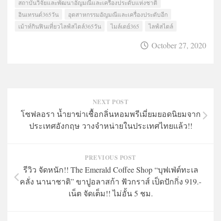
สถาบันวิจัยและพัฒนาอัญมณีและเครื่องประดับแห่งชาติ
อินเทรนด์365วัน
อุตสาหกรรมอัญมณีและเครื่องประดับอีก
เม้าท์กินฟินเที่ยวไลฟ์สไตล์365วัน
ไมล์เดย์365
ไลฟ์สไตล์
October 27, 2020
NEXT POST
โซฟลอรา น้ำยาฆ่าเชื้อกลิ่นหอมพรีเมี่ยมยอดนิยมจาก
ประเทศอังกฤษ วางจำหน่ายในประเทศไทยแล้ว!!
PREVIOUS POST
รีวิว จัดหนัก!! The Emerald Coffee Shop “บุฟเฟ่ต์ทะเล
คลั่ง นานาชาติ” ขาปูอลาสก้า ฟัวกราส์ เป็ดปักกิ่ง 919.-
เน็ต จัดเต็ม!! ไม่อั้น 5 ชม.