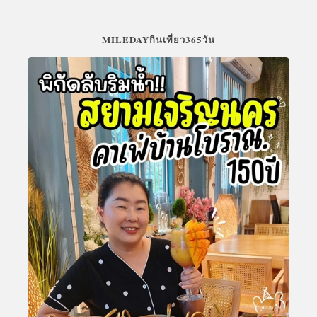
MILEDAYกินเที่ยว365วัน