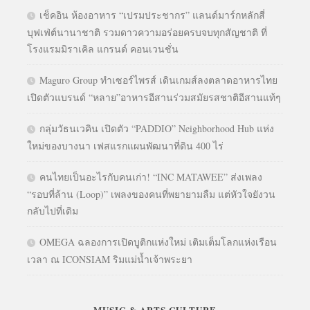
เช็คอิน ห้องอาหาร “เปรมประชากร” แลนด์มาร์กหลักสี่
บุฟเฟ่ต์นานาชาติ รวมดาวความอร่อยครบจบทุกสัญชาติ ที่
โรงแรมมิราเคิล แกรนด์ คอนเวนชั่น
Maguro Group ทำเซอร์ไพรส์ เดินเกมส์ลงตลาดอาหารไทย
เปิดตัวแบรนด์ “หลาย”อาหารอีสานร่วมสมัยรสชาติอีสานแท้ๆ
กลุ่มวัธนเวคิน เปิดตัว “PADDIO” Neighborhood Hub แห่ง
ใหม่ของบางนา เฟสแรกแผนพัฒนาที่ดิน 400 ไร่
คนไทยเป็นอะไรกับคนเก่า! “INC MATAWEE” ส่งเพลง
“รอบที่ล้าน (Loop)” เพลงของคนที่พยายามลืม แต่หัวใจยังวน
กลับไปที่เดิม
OMEGA ฉลองการเปิดบูติกแห่งใหม่ เติมเต็มโลกแห่งเรือน
เวลา ณ ICONSIAM ริมแม่น้ำเจ้าพระยา
MUSIC & ARTS CULTURE