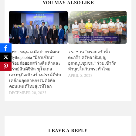
YOU MAY ALSO LIKE
บพข. หนุน ม.ศิลปากรพัฒนา
วธ. ชวน “ครอบครัวหิ้ว
Mythophobia “ผีอาเซียน”
ตะกร้า ศรัทธาอิ่มบุญ
พร้อมต่อยอดสร้างสินค้าและ
อุดหนุนชุมชน” ร่วมเข้าวัด
ทรัพย์สินดิจิทัล ชูโมเดล
ทำบุญในวันพระทั่วไทย
เศรษฐกิจเชิงสร้างสรรค์ที่ขับ
APRIL 5, 2023
เคลื่อนอุตสาหกรรมดิจิทัล
คอนเทนต์ไทยสู่เวทีโลก
DECEMBER 20, 2023
LEAVE A REPLY