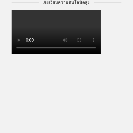
ภัยเงียบความดันโลหิตสูง