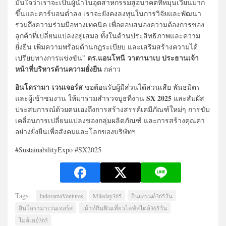
มั่นใจว่าเราจะเป็นผู้นำในอุตสาหกรรมสู่อนาคตที่หมุนเวียนมาก
ขึ้นและคาร์บอนต่ำลง เราจะยังคงลงทุนในการวิจัยและพัฒนา
รวมถึงความร่วมมือทางเทคนิค เพื่อตอบสนองความต้องการของ
ลูกค้าที่เปลี่ยนแปลงอยู่เสมอ ทั้งในด้านประสิทธิภาพและความ
ยั่งยืน เพิ่มความพร้อมด้านกฎระเบียบ และเสริมสร้างความได้
ดร.แอนโทนี วาตานาเบ ประธานเจ้า
เปรียบทางการแข่งขัน”
หน้าที่บริหารด้านความยั่งยืน
กล่าว
อินโดรามา เวนเจอร์ส
ขอต้อนรับผู้มีส่วนได้ส่วนเสีย พันธมิตร
SX 2025
และผู้เข้าชมงาน ให้มาร่วมสำรวจบูธที่งาน
และสัมผัส
ประสบการณ์ด้วยตนเองถึงการสร้างสรรค์เคมีภัณฑ์ใหม่ๆ การขับ
เคลื่อนการเปลี่ยนแปลงของกลุ่มผลิตภัณฑ์ และการสร้างคุณค่า
อย่างยั่งยืนเพื่อสังคมและโลกของบริษัทฯ
#SustainabilityExpo #SX2025
Tags:
IndoramaVentures
Mileday365
อินเทรนด์365วัน
อินโดรามาเวนเจอร์ส
เม้าท์กินฟินเที่ยวไลฟ์สไตล์365วัน
ไมล์เดย์365