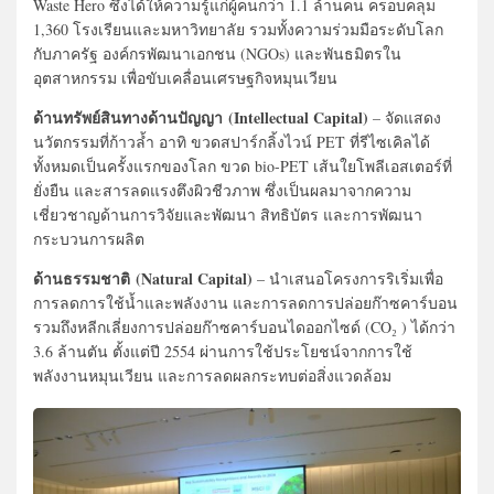
Waste Hero ซึ่งได้ให้ความรู้แก่ผู้คนกว่า 1.1 ล้านคน ครอบคลุม
1,360 โรงเรียนและมหาวิทยาลัย รวมทั้งความร่วมมือระดับโลก
กับภาครัฐ องค์กรพัฒนาเอกชน (NGOs) และพันธมิตรใน
อุตสาหกรรม เพื่อขับเคลื่อนเศรษฐกิจหมุนเวียน
ด้านทรัพย์สินทางด้านปัญญา (Intellectual Capital)
– จัดแสดง
นวัตกรรมที่ก้าวล้ำ อาทิ ขวดสปาร์กลิ้งไวน์ PET ที่รีไซเคิลได้
ทั้งหมดเป็นครั้งแรกของโลก ขวด bio-PET เส้นใยโพลีเอสเตอร์ที่
ยั่งยืน และสารลดแรงตึงผิวชีวภาพ ซึ่งเป็นผลมาจากความ
เชี่ยวชาญด้านการวิจัยและพัฒนา สิทธิบัตร และการพัฒนา
กระบวนการผลิต
ด้านธรรมชาติ (Natural Capital)
– นำเสนอโครงการริเริ่มเพื่อ
การลดการใช้น้ำและพลังงาน และการลดการปล่อยก๊าซคาร์บอน
รวมถึงหลีกเลี่ยงการปล่อยก๊าซคาร์บอนไดออกไซด์ (CO₂ ) ได้กว่า
3.6 ล้านตัน ตั้งแต่ปี 2554 ผ่านการใช้ประโยชน์จากการใช้
พลังงานหมุนเวียน และการลดผลกระทบต่อสิ่งแวดล้อม