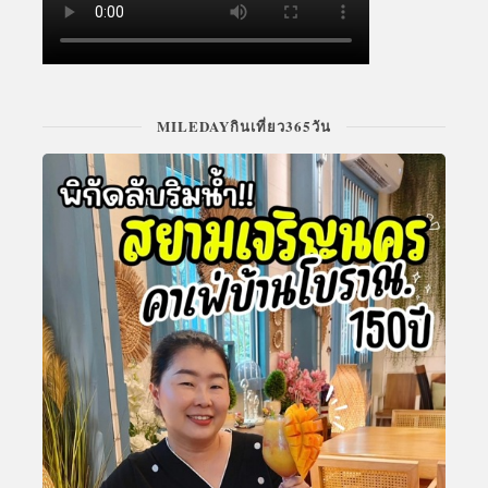
MILEDAYกินเที่ยว365วัน