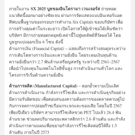
SX 2025 บูธของอินโดรามา เวนเจอร์ส
ภายในงาน
ถ่ายทอด
แนวคิดนี้ออกมาอย่างชัดเจน ผ่านการจัดแสดงแบบอินเทอร์แอค
ทีฟบนพื้นฐานของกรอบการทำงาน Six Capitals ของบริษัทฯ เพื่อ
การสร้างคุณค่าในระยะยาว เปิดโอกาสให้ผู้เข้าชมได้เห็นชัดว่า
บริษัทฯ มีการถ่ายทอดกลยุทธ์เหล่านี้ไปสู่ผลลัพธ์ที่วัดผลได้ โดย
บูธถูกแบ่งออกเป็น 6 โซน ดังนี้
ด้านการเงิน (Financial Capital) – แสดงถึงการสร้างสมดุลระหว่าง
การเติบโตทางการเงินและความยั่งยืน โดยระดมเงินทุนด้าน
ความยั่งยืนกว่า 2.7 พันล้านเหรียญสหรัฐ ระหว่างปี 2561–2567
เพื่อนำไปลงทุนในเทคโนโลยีขั้นสูง การดำเนินงานทั่วโลก และ
โครงการริเริ่มด้านความยั่งยืน
ด้านการผลิต (Manufactured Capital)
– ตอกย้ำความเป็นเลิศ
ด้านการดำเนินงาน กำลังการรีไซเคิล และการดำเนินธุรกิจอย่าง
มีความรับผิดชอบ เพื่อตอบสนองความต้องการของตลาดควบคู่ไป
กับการลดการปล่อยก๊าซเรือนกระจกและของเสีย โดยในปี 2567
เพียงปีเดียว บริษัทฯ สามารถรีไซเคิลขวด PET ไปแล้ว 26.4 พัน
ล้านขวด ช่วยลดปริมาณขยะพลาสติกกว่า 2.6 ล้านตัน และกำลัง
ดำเนินการตามแผนเพื่อขยายกำลังการรีไซเคิลต่อปีให้ถึง 1.5
ล้านตัน ภายในปี 2573