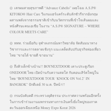
เสกผมสวยสุขภาพดี “Advance Cabello” เผยโฉม A.S.P®
KITOKO® Hair Care วีแกนแฮร์แคร์ระดับลักชัวรีจากอังกฤษ
ผสานพลังจากธรรมชาติเข้ากับนวัตกรรมที่เข้าใจเส้นผมและ
หนังศีรษะคนเอเชีย ในงาน “A.S.P® SIGNATURE – WHERE
COLOUR MEETS CARE”
ททท. ร่วมมือกับ จุฬาลงกรณ์มหาวิทยาลัย จัดสัมมนาทาง
วิชาการและการตลาดเชิงรุก แนะเคล็ดลับปรับธุรกิจท่องเที่ยว
ไทย “ขายได้ ขายดี ขายนาน”
ถึงคิวเด็กข้างบ้าน!! BOYNEXTDOOR เคาะประตูเรียก
ONEDOOR ไทย เปิดบ้านรับความสดใส กับคอนเสิร์ตใหญ่ใน
ไทย “BOYNEXTDOOR TOUR ‘KNOCK ON Vol.2’ IN
BANGKOK” ปักดีเดย์ 30 ม.ค. ปีหน้า!!
กรมบังคับคดี กระทรวงยุติธรรม ประกาศความพร้อมอีกครั้ง
ในการเข้าร่วมงานมหกรรมทางการเงินครั้งยิ่งใหญ่ของภาค
ตะวันออกเฉียงเหนือ Money Expo Korat 2026