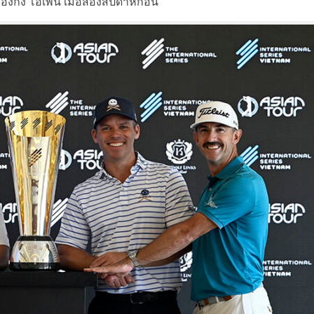
่องกง โอเพ่น เมื่อสองสัปดาห์ก่อน