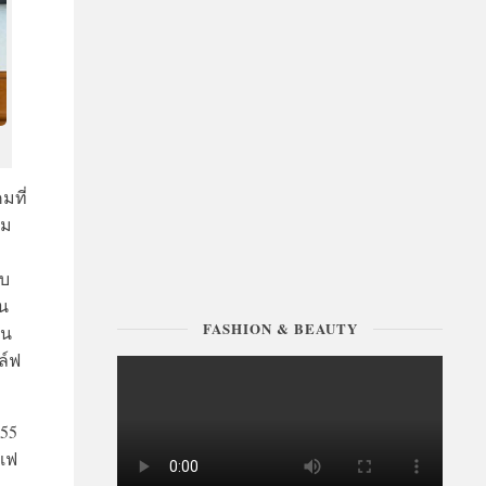
มที่
ผม
ยบ
อน
วน
ล์ฟ
FASHION & BEAUTY
.55
เฟ