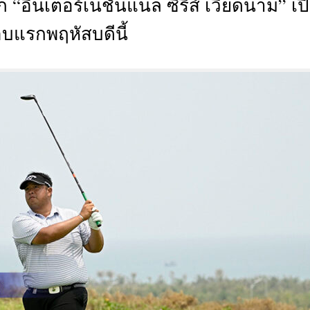
 “อินเตอร์เนชั่นแนล ซีรีส์ เวียดนาม” เป
CTIVITIES
บแรกพฤหัสบดีนี้
&
EVENT
DEAL