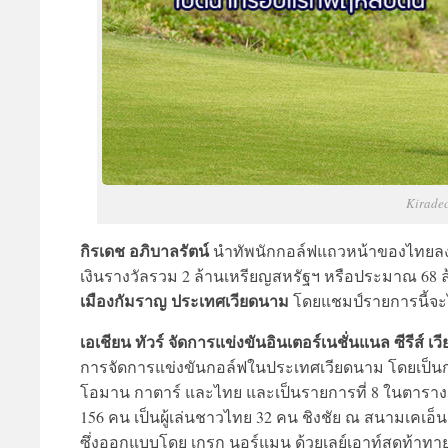
Kiradec
กิรเดช อภิบาลรัตน์
นำทัพนักกอล์ฟแถวหน้าของไทยลงชิงช
เงินรางวัลรวม 2 ล้านเหรียญสหรัฐฯ หรือประมาณ 68
เมืองกัมราญ ประเทศเวียดนาม
โดยแชมป์รายการนี้จะไ
เอเชียน ทัวร์ จัดการแข่งขันอินเตอร์เนชั่นแนล ซีรีส์ เ
การจัดการแข่งขันกอล์ฟในประเทศเวียดนาม โดยเป็นการ
โอมาน กาตาร์ และไทย และเป็นรายการที่ 8 ในตารางการ
156 คน เป็นผู้เล่นชาวไทย 32 คน ชิงชัย ณ สนามเคเอ็
ซึ่งออกแบบโดย เกรก นอร์แมน ด้วยเลย์เอาท์สุดท้าทา