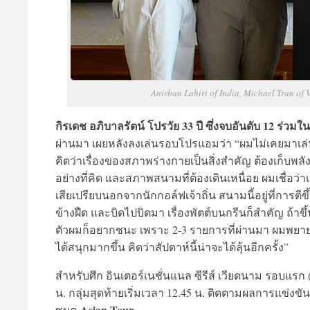
Anirban Lahiri of India, Michael Tran of
กิรเดช อภิบาลรัตน์ โปรวัย 33 ปี ซึ่งจบอันดับ 12 ร่วม
ผ่านมา เผยหลังลงเล่นรอบโปรแอมว่า “ผมไม่เคยมาเล่น
คิดว่าเรื่องของสภาพร่างกายเป็นสิ่งสำคัญ ต้องเก็บพลัง
อย่างที่คิด และสภาพสนามที่ต้องเดินเหนื่อย ผมเชื่อว่
เสียเปรียบนอกจากนักกอล์ฟเจ้าถิ่น สนามนี้อยู่ที่กา
ข้างฝืด และบิดไปบิดมา เรื่องพัตต์บนกรีนก็สำคัญ ถ้าขึ้น
ตัวผมก็อยากชนะ เพราะ 2-3 รายการที่ผ่านมา ผมพยาย
ได้สนุกมากขึ้น คิดว่าสัปดาห์นี้น่าจะได้ลุ้นอีกครั้ง”
สำหรับศึก อินเตอร์เนชั่นแนล ซีรีส์ เวียดนาม รอบแรก 
น. กลุ่มสุดท้ายเริ่มเวลา 12.45 น. ติดตามผลการแข่งขัน
Asian Tour
ซบุค