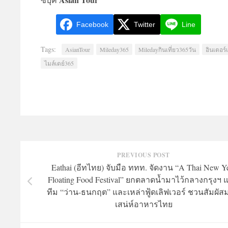
Facebook
Twitter
Line
Tags:
AsianTour
Mileday365
Miledayกินเที่ยว365วัน
อินเตอร์เ
ไมล์เดย์365
PREVIOUS POST
Eathai (อีทไทย) จับมือ ททท. จัดงาน “A Thai New Y
Floating Food Festival” ยกตลาดน้ำมาไว้กลางกรุงฯ 
ทีม “ว่าน-ธนกฤต” และเหล่าฟู้ดเลิฟเวอร์ ชวนสัมผัส
เสน่ห์อาหารไทย