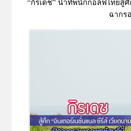
“กิรเดช” นำทัพนักกอล์ฟไทยสู้ศึก
A
ฉากรอ