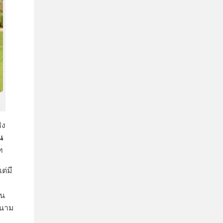
ิง
น
ท
ต่มี
้น
ดนาม