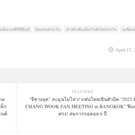
นชั่นแนลซีรีส์อียิปต์
อินเทรนด์365วัน
เม้าท์กินฟินเที่ยวไลฟ์สไตล์365วัน
เอเชียนท
April 13,
NEXT POST
ear
“จีชางอุค” ละมุนไม่ไหว! แฟนไทยเขินตัวบิด “2023 J
แท็ก
CHANG WOOK FAN MEETING
in BANGKOK” ฟินท
มนต์
ตรง! สมการรอคอย 6 ปี