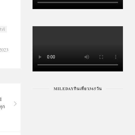
ัวร์
 2023
I
MILEDAYกินเที่ยว365วัน
ุก