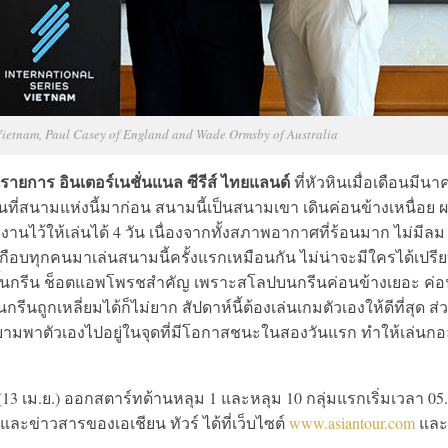
 Vietnam, Paul Casey of England and Wade Ormsby of Australia
ในรายการ อินเตอร์เนชั่นแนล ซีรีส์ ไทยแลนด์
ที่หัวหินเมื่อเดือนมีนาค
ที่สนามแห่งนี้มาก่อน สนามนี้เป็นสนามเขา เดินค่อนข้างเหนื่อย 
งานไว้ให้เล่นได้ 4 วัน เนื่องจากทั้งสภาพอากาศที่ร้อนมาก ไม่มีลม
าเกือบทุกคนมาเล่นสนามนี้ครั้งแรกเหมือนกัน ไม่น่าจะมีใครได้เปรี
รตีขึ้นกรีน ช็อตแอพโพรชสำคัญ เพราะสโลปบนกรีนค่อนข้างเยอะ ค่
กรีนถูกเหลี่ยมได้ก็ไม่ยาก สัปดาห์นี้ต้องเล่นเกมตัวเองให้ดีที่สุด ส่
ามพาตัวเองไปอยู่ในจุดที่มีโอกาสชนะในสองวันแรก ทำให้เล่นกอ
(13 เม.ย.) ออกสตาร์ทด้านหลุม 1 และหลุม 10 กลุ่มแรกเริ่มเวลา 05
และข่าวสารของเอเชียน ทัวร์ ได้ที่เว็บไซต์
www.asiantour.com
และ