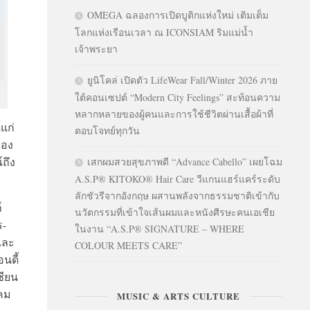
OMEGA ฉลองการเปิดบูติกแห่งใหม่ เติมเต็ม
โลกแห่งเรือนเวลา ณ ICONSIAM ริมแม่น้ำ
เจ้าพระยา
ยูนิโคล่ เปิดตัว LifeWear Fall/Winter 2026 ภาย
ใต้คอนเซปต์ “Modern City Feelings” สะท้อนความ
หลากหลายของผู้คนและการใช้ชีวิตผ่านเสื้อผ้าที่
แก่
ตอบโจทย์ทุกวัน
ของ
์ถึง
เสกผมสวยสุขภาพดี “Advance Cabello” เผยโฉม
A.S.P® KITOKO® Hair Care วีแกนแฮร์แคร์ระดับ
ลักชัวรีจากอังกฤษ ผสานพลังจากธรรมชาติเข้ากับ
์
นวัตกรรมที่เข้าใจเส้นผมและหนังศีรษะคนเอเชีย
ร-
ในงาน “A.S.P® SIGNATURE – WHERE
 และ
COLOUR MEETS CARE”
นดี้
ชียน
าคม
MUSIC & ARTS CULTURE