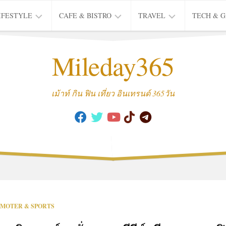
IFESTYLE
CAFE & BISTRO
TRAVEL
TECH & 
IFE
BISTRO
TIEW
Mileday365
HEALTH
THAI
CAFE
HOTEL
INTER
REVIEW
TRIP
เม้าท์ กิน ฟิน เที่ยว อินเทรนด์ 365วัน
MUSIC
&
ARTS
CULTURE
FASHION
&
BEAUTY
MOVIE
MOTER & SPORTS
&
SERIES