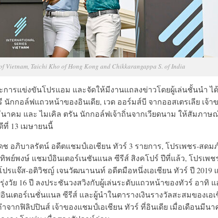
 of Vietnam, Taichi Kho of Hong Kong and Chikkarangappa S. of India
และการแข่งขันโปรแอม และจัดให้มีงานแถลงข่าวโดยผู้เล่นชั้นนำ ได้
รี นักกอล์ฟแถวหน้าของอินเดีย, เวด ออร์มส์บี จากออสเตรเลีย เจ้า
นมีนาคม และ ไมเคิล ตรัน นักกอล์ฟเจ้าถิ่นจากเวียดนาม ให้สัมภาษณ
ี่ 13 เมษายนนี้
ดช อภิบาลรัตน์ อดีตแชมป์เอเชียน ทัวร์ 3 รายการ, โปรเพชร-สดมภ
พย์พงษ์ แชมป์อินเตอร์เนชันแนล ซีรีส์ สิงคโปร์ ปีที่แล้ว, โปรเพช
, โปรแจ๊ส-อติวิชญ์ เจนวัฒนานนท์ อดีตมือหนึ่งเอเชียน ทัวร์ ปี 2019
่งวัย 16 ปี ลงประชันวงสวิงกับผู้เล่นระดับแถวหน้าของทัวร์ อาทิ แอ
อินเตอร์เนชั่นแนล ซีรีส์ และผู้นำในตารางเงินรางวัลสะสมของเอเ
๋าจากฟิลิปปินส์ เจ้าของแชมป์เอเชียน ทัวร์ ที่อินเดีย เมื่อเดือนมีน