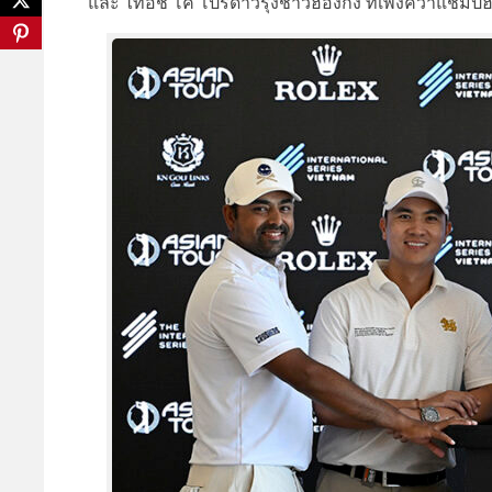
และ ไทอิชิ โค โปรดาวรุ่งชาวฮ่องกง ที่เพิ่งคว้าแชมป์ฮ