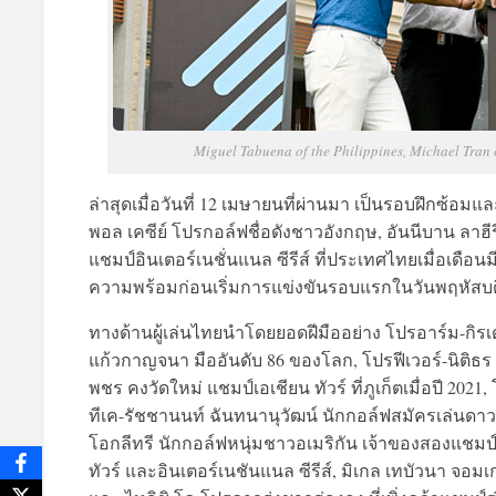
Miguel Tabuena of the Philippines, Michael Tran
ล่าสุดเมื่อวันที่ 12 เมษายนที่ผ่านมา เป็นรอบฝึกซ้อม
พอล เคซีย์ โปรกอล์ฟชื่อดังชาวอังกฤษ, อันนีบาน ลาฮี
แชมป์อินเตอร์เนชั่นแนล ซีรีส์ ที่ประเทศไทยเมื่อเดือ
ความพร้อมก่อนเริ่มการแข่งขันรอบแรกในวันพฤหัสบดีท
ทางด้านผู้เล่นไทยนำโดยยอดฝีมืออย่าง โปรอาร์ม-กิรเ
แก้วกาญจนา มืออันดับ 86 ของโลก, โปรฟีเวอร์-นิติธร ทิ
พชร คงวัดใหม่ แชมป์เอเชียน ทัวร์ ที่ภูเก็ตเมื่อปี 2021
ทีเค-รัชชานนท์ ฉันทนานุวัฒน์ นักกอล์ฟสมัครเล่นดาวรุ
โอกลีทรี นักกอล์ฟหนุ่มชาวอเมริกัน เจ้าของสองแชมป์
ทัวร์ และอินเตอร์เนชันแนล ซีรีส์, มิเกล เทบัวนา จอมเก