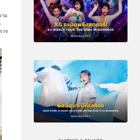
ความ
ะ
ำรวจ