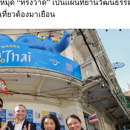
กหมุด “ทรงวาด” เป็นแผนที่ย่านวัฒนธรรม
CTIVITIES
เที่ยวต้องมาเยือน
&
EVENT
DEAL