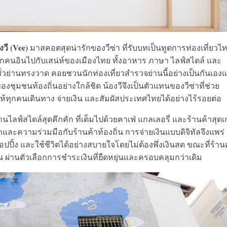
งวี (Vee)
มาสคอตสุดน่ารักของวีซ่า ที่รับบทเป็นทูตการท่องเที่ยวไ
ทุกคนอินไปกับเสน่ห์ของเมืองไทย ทั้งอาหาร ภาษา ไลฟ์สไตล์ และ
ั่วย่านทรงวาด คอยชวนนักท่องเที่ยวสำรวจย่านนี้อย่างเป็นกันเอง
ุมชนท้องถิ่นอย่างใกล้ชิด น้องวีจึงเป็นตัวแทนของวีซ่าที่ช่วย
ื่อให้ทุกคนเดินทาง จ่ายเงิน และสัมผัสประเทศไทยได้อย่างไร้รอยต่อ
ลฟ์สไตล์สุดคึกคัก ที่เต็มไปด้วยคาเฟ่ แกลเลอรี่ และร้านค้าสุดเก๋
และความร่วมมือกับร้านค้าท้องถิ่น การจ่ายเงินแบบดิจิทัลจึงแพร่
้อปปิ้ง และใช้ชีวิตได้อย่างสบายใจโดยไม่ต้องพึ่งเงินสด ขณะที่ร้าน
ขึ้น ผ่านตัวเลือกการชำระเงินที่ยืดหยุ่นและครอบคลุมกว่าเดิม