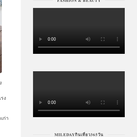
FASHION & BEAUTY
ง
แรง
เก่า
MILEDAYกินเที่ยว365วัน