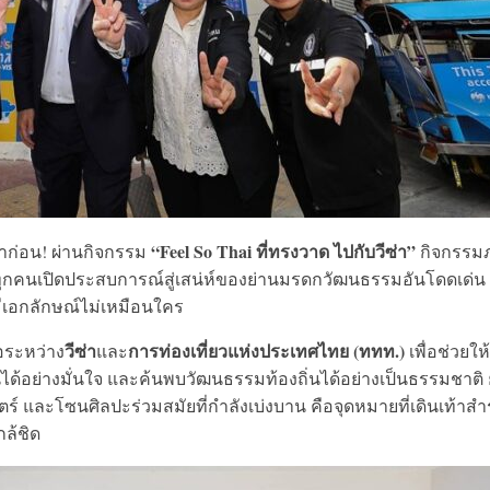
“Feel So Thai ที่ทรงวาด ไปกับวีซ่า”
าก่อน! ผ่านกิจกรรม
กิจกรรม
้ทุกคนเปิดประสบการณ์สู่เสน่ห์ของย่านมรดกวัฒนธรรมอันโดดเด่น
่มีเอกลักษณ์ไม่เหมือนใคร
วีซ่า
การท่องเที่ยวแห่งประเทศไทย (ททท.)
อระหว่าง
และ
เพื่อช่วยให
นได้อย่างมั่นใจ และค้นพบวัฒนธรรมท้องถิ่นได้อย่างเป็นธรรมชาติ 
ตร์ และโซนศิลปะร่วมสมัยที่กำลังเบ่งบาน คือจุดหมายที่เดินเท้าส
กล้ชิด