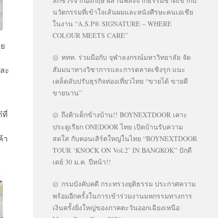
ลักชัวรีจากอังกฤษ ผสานพลังจากธรรมชาติเข้ากับ
นวัตกรรมที่เข้าใจเส้นผมและหนังศีรษะคนเอเชีย
ในงาน “A.S.P® SIGNATURE – WHERE
COLOUR MEETS CARE”
ทย
ททท. ร่วมมือกับ จุฬาลงกรณ์มหาวิทยาลัย จัด
และ
สัมมนาทางวิชาการและการตลาดเชิงรุก แนะ
เคล็ดลับปรับธุรกิจท่องเที่ยวไทย “ขายได้ ขายดี
ขายนาน”
ที่
ถึงคิวเด็กข้างบ้าน!! BOYNEXTDOOR เคาะ
ประตูเรียก ONEDOOR ไทย เปิดบ้านรับความ
ค้า
สดใส กับคอนเสิร์ตใหญ่ในไทย “BOYNEXTDOOR
TOUR ‘KNOCK ON Vol.2’ IN BANGKOK” ปักดี
เดย์ 30 ม.ค. ปีหน้า!!
กรมบังคับคดี กระทรวงยุติธรรม ประกาศความ
พร้อมอีกครั้งในการเข้าร่วมงานมหกรรมทางการ
เงินครั้งยิ่งใหญ่ของภาคตะวันออกเฉียงเหนือ