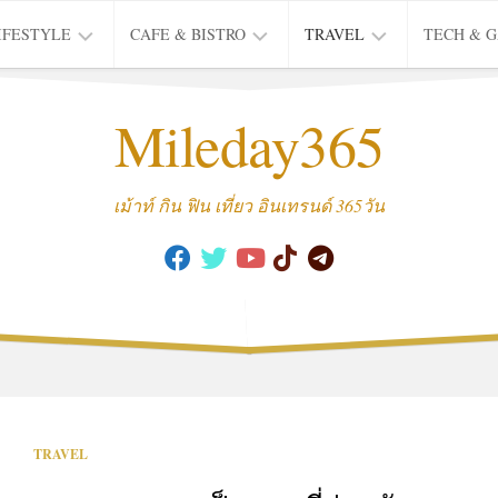
IFESTYLE
CAFE & BISTRO
TRAVEL
TECH & 
IFE
BISTRO
TIEW
Mileday365
HEALTH
THAI
CAFE
HOTEL
INTER
REVIEW
TRIP
เม้าท์ กิน ฟิน เที่ยว อินเทรนด์ 365วัน
MUSIC
&
ARTS
CULTURE
FASHION
&
BEAUTY
MOVIE
TRAVEL
&
SERIES