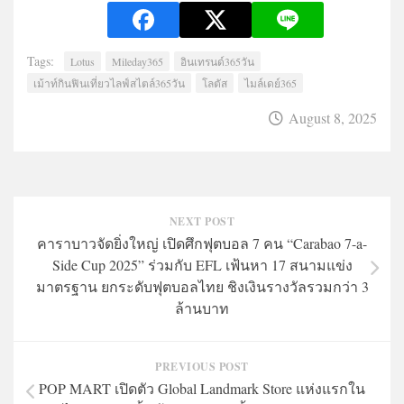
Tags:
Lotus
Mileday365
อินเทรนด์365วัน
เม้าท์กินฟินเที่ยวไลฟ์สไตล์365วัน
โลตัส
ไมล์เดย์365
August 8, 2025
NEXT POST
คาราบาวจัดยิ่งใหญ่ เปิดศึกฟุตบอล 7 คน “Carabao 7-a-
Side Cup 2025” ร่วมกับ EFL เฟ้นหา 17 สนามแข่ง
มาตรฐาน ยกระดับฟุตบอลไทย ชิงเงินรางวัลรวมกว่า 3
ล้านบาท
PREVIOUS POST
POP MART เปิดตัว Global Landmark Store แห่งแรกใน