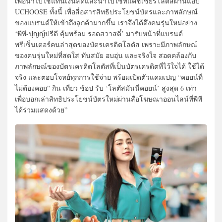
เพื่อนำไปใช้แทนเงินสดและนำไปใช้ที่แคชเชียร์โลตัสผ่านแอป
UCHOOSE ทั้งนี้ เพื่อสื่อสารสิทธิประโยชน์บัตรและภาพลักษณ์
ของแบรนด์ให้เข้าถึงลูกค้ามากขึ้น เราจึงได้ดึงคนรุ่นใหม่อย่าง
‘พีพี-ปุญญ์ปรีดี คุ้มพร้อม รอดสวาสดิ์’ มารับหน้าที่แบรนด์
พรีเซ็นเตอร์คนล่าสุดของบัตรเครดิตโลตัส เพราะมีภาพลักษณ์
ของคนรุ่นใหม่ที่สดใส ทันสมัย อบอุ่น และจริงใจ สอดคล้องกับ
ภาพลักษณ์ของบัตรเครดิตโลตัสที่เป็นบัตรเครดิตที่ไว้ใจได้ ใช้ได้
จริง และตอบโจทย์ทุกการใช้จ่าย พร้อมเปิดตัวแคมเปญ “คอยน์ที่
ไม่ต้องคอย” กิน เที่ยว ช้อป รับ ‘โลตัสมันนี่คอยน์’ สูงสุด 6 เท่า
เพื่อบอกเล่าสิทธิประโยชน์บัตรใหม่ผ่านสื่อโฆษณาออนไลน์ที่พีพี
ได้ร่วมแสดงด้วย”