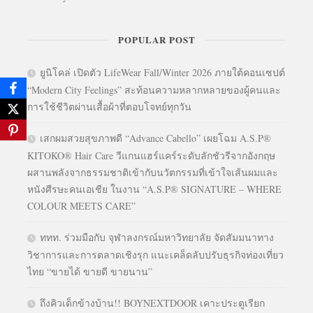
POPULAR POST
ยูนิโคล่ เปิดตัว LifeWear Fall/Winter 2026 ภายใต้คอนเซปต์
“Modern City Feelings” สะท้อนความหลากหลายของผู้คนและ
การใช้ชีวิตผ่านเสื้อผ้าที่ตอบโจทย์ทุกวัน
เสกผมสวยสุขภาพดี “Advance Cabello” เผยโฉม A.S.P®
KITOKO® Hair Care วีแกนแฮร์แคร์ระดับลักชัวรีจากอังกฤษ
ผสานพลังจากธรรมชาติเข้ากับนวัตกรรมที่เข้าใจเส้นผมและ
หนังศีรษะคนเอเชีย ในงาน “A.S.P® SIGNATURE – WHERE
COLOUR MEETS CARE”
ททท. ร่วมมือกับ จุฬาลงกรณ์มหาวิทยาลัย จัดสัมมนาทาง
วิชาการและการตลาดเชิงรุก แนะเคล็ดลับปรับธุรกิจท่องเที่ยว
ไทย “ขายได้ ขายดี ขายนาน”
ถึงคิวเด็กข้างบ้าน!! BOYNEXTDOOR เคาะประตูเรียก