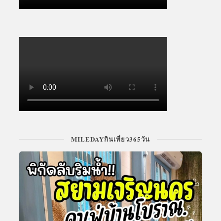
MILEDAYกินเที่ยว365วัน