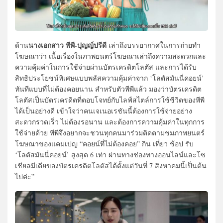
นางเอกสาว พีพี-ปุญญ์ปรีดี
ด้าน
เล่าถึงบรรยากาศในการถ่ายทำ
โฆษณาว่า เนื้อเรื่องในภาพยนตร์โฆษณาเล่าถึงความสะดวกและ
ความคุ้มค่าในการใช้จ่ายผ่านบัตรเครดิตโลตัส และการได้รับ
สิทธิประโยชน์พิเศษแบบพลัสความคุ้มค่าจาก ‘โลตัสมันนี่คอยน์’
ทันทีแบบที่ไม่ต้องคอยนาน สำหรับตัวพีพีแล้ว มองว่าบัตรเครดิต
โลตัสเป็นบัตรเครดิตที่ตอบโจทย์กับไลฟ์สไตล์การใช้ชีวิตของพีพี
ได้เป็นอย่างดี เข้าใจว่าคนเจเนอเรชันนี้ต้องการใช้จ่ายอย่าง
สะดวกรวดเร็ว ไม่ต้องรอนาน และต้องการความคุ้มค่าในทุกการ
ใช้จ่ายด้วย พีพีจึงอยากจะชวนทุกคนมาร่วมติดตามชมภาพยนตร์
โฆษณาของแคมเปญ “คอยน์ที่ไม่ต้องคอย” กิน เที่ยว ช้อป รับ
‘โลตัสมันนี่คอยน์’ สูงสุด 6 เท่า ผ่านทางช่องทางออนไลน์และโซ
เชียลมีเดียของบัตรเครดิตโลตัสได้ตั้งแต่วันที่ 7 สิงหาคมนี้เป็นต้น
ไปค่ะ”