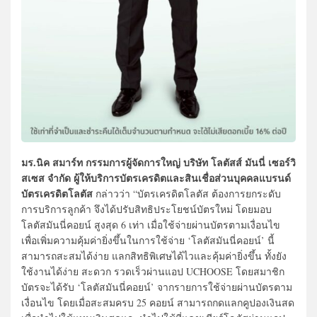
มร.นิค สมาร์ท กรรมการผู้จัดการใหญ่ บริษัท โลตัสส์ มันนี่ เซอร์วิ
สเซส จำกัด ผู้ให้บริการบัตรเครดิตและสินเชื่อส่วนบุคคลแบรนด์
บัตรเครดิตโลตัส
กล่าวว่า “บัตรเครดิตโลตัส ต้องการยกระดับ
การบริการลูกค้า จึงได้ปรับสิทธิประโยชน์บัตรใหม่ โดยมอบ
โลตัสมันนี่คอยน์ สูงสุด 6 เท่า เมื่อใช้จ่ายผ่านบัตรตามเงื่อนไข
เพื่อเพิ่มความคุ้มค่ายิ่งขึ้นในการใช้จ่าย ‘โลตัสมันนี่คอยน์’ นี้
สามารถสะสมได้ง่าย แลกสิทธิพิเศษได้ไวและคุ้มค่ายิ่งขึ้น ทั้งยัง
ใช้งานได้ง่าย สะดวก รวดเร็วผ่านแอป UCHOOSE โดยสมาชิก
บัตรจะได้รับ ‘โลตัสมันนี่คอยน์’ จากรายการใช้จ่ายผ่านบัตรตาม
เงื่อนไข โดยเมื่อสะสมครบ 25 คอยน์ สามารถกดแลกคูปองเงินสด