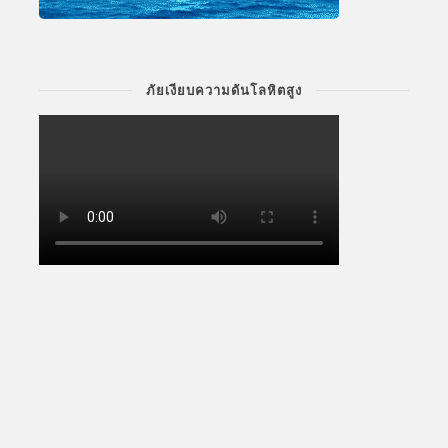
ภัยเงียบความดันโลหิตสูง