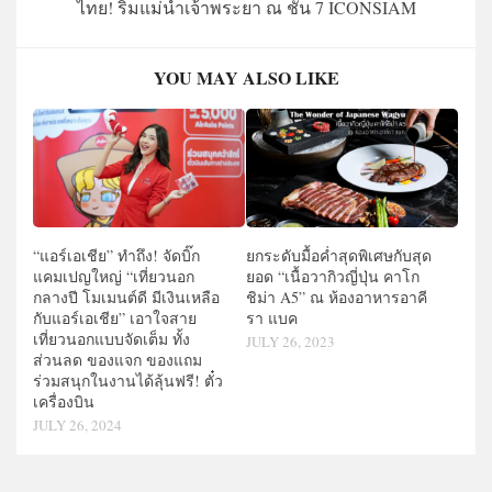
ไทย! ริมแม่น้ำเจ้าพระยา ณ ชั้น 7 ICONSIAM
YOU MAY ALSO LIKE
“แอร์เอเชีย” ทำถึง! จัดบิ๊ก
ยกระดับมื้อค่ำสุดพิเศษกับสุด
แคมเปญใหญ่ “เที่ยวนอก
ยอด “เนื้อวากิวญี่ปุ่น คาโก
กลางปี โมเมนต์ดี มีเงินเหลือ
ชิม่า A5” ณ ห้องอาหารอาคี
กับแอร์เอเชีย” เอาใจสาย
รา แบค
เที่ยวนอกแบบจัดเต็ม ทั้ง
JULY 26, 2023
ส่วนลด ของแจก ของแถม
ร่วมสนุกในงานได้ลุ้นฟรี! ตั๋ว
เครื่องบิน
JULY 26, 2024