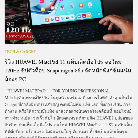
TECH & GADGET
รีวิว HUAWEI MatePad 11 แท็บเล็ตมือโปร จอใหม่
120Hz ชิปตัวท็อป Snapdragon 865 จัดหนักฟังก์ชั่นแน่น
น้องๆ PC
HUAWEI MATEPAD 11 FOR YOUNG PROFESSIONAL
Miledayอินเทรนด์365วัน ในยุคนิวนอร์มอลที่วงการไอทีกำลังลุกเป็นไฟ
Gadget ที่กำลังมีบทบาทสำคัญ คงหนีไม่พ้น แท็บเล็ต ทั้งการเรียน การ
ทำงาน หรือให้ความบันเทิง มาส่งต่อแรงบันดาลใจเคลื่อนที่ ตอบโจทย์
การทำงานอันรวดเร็วฉับไว อัพเดตเทรนด์ตามติด HUAWEI ปล่อยของ
กันรัวๆ กับแท็บเล็ตมือโปรเจนใหม่ HUAWEI MatePad 11 รีวิวฉบับเต็ม
ที่มีดีกรีความร้อนแรง ไม่มีแพ้รุ่นใดๆ ที่ผ่านมา ทั้งยังเป็นแท็บเล็ตรุ่น