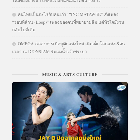
ใหม่ของบางนา เฟสแรกแผนพัฒนาที่ดิน 400 ไร่
คนไทยเป็นอะไรกับคนเก่า! “INC MATAWEE” ส่งเพลง
“รอบที่ล้าน (Loop)” เพลงของคนที่พยายามลืม แต่หัวใจยังวน
กลับไปที่เดิม
OMEGA ฉลองการเปิดบูติกแห่งใหม่ เติมเต็มโลกแห่งเรือน
เวลา ณ ICONSIAM ริมแม่น้ำเจ้าพระยา
MUSIC & ARTS CULTURE