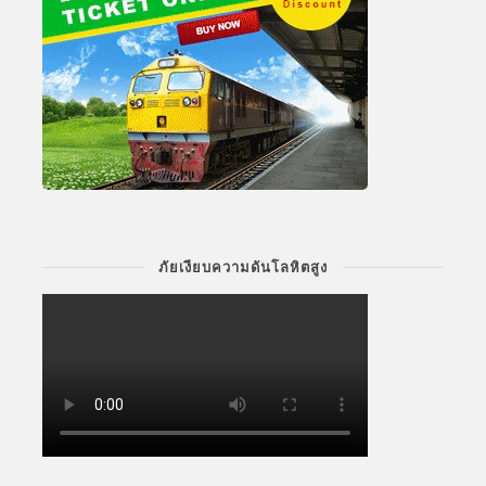
ภัยเงียบความดันโลหิตสูง