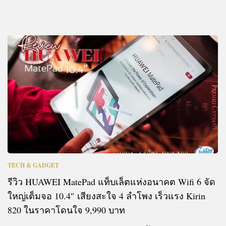
TECH & GADGET
รีวิว HUAWEI MatePad แท็บเล็ตแห่งอนาคต Wifi 6 จัด
ใหญ่เต็มจอ 10.4″ เสียงสะใจ 4 ลำโพง เร็วแรง Kirin
820 ในราคาโดนใจ 9,990 บาท