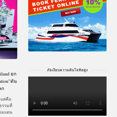
ภัยเงียบความดันโลหิตสูง
iland ยก
tion”ดัน
ลก
แต่คือ
รรมที่
้พรมแดน