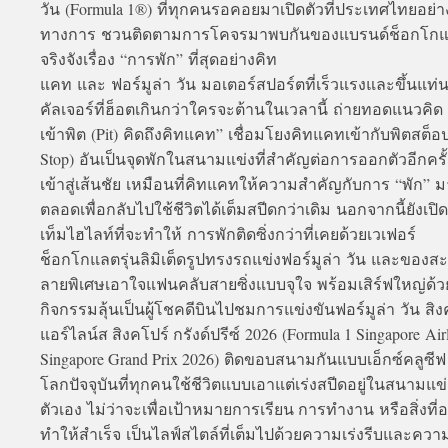
วัน (Formula 1®) ที่ทุกคนรอคอยมาเปิดตัวที่ประเทศไทยอย่า
ทางการ ชวนติดตามการโคจรมาพบกันของแบรนด์ช็อกโกแล
จริงจังเรื่อง “การพัก” ที่สุดอย่างคิท
แคท และ ฟอร์มูล่า วัน มอเตอร์สปอร์ตที่เร็วแรงและขึ้นแท่
คัลเจอร์ที่ฮ็อตเกินกว่าใครจะต้านในเวลานี้ ถ่ายทอดแนวคิด 
เข้าพิต (Pit) คิดถึงคิทแคท” เชื่อมโยงคิทแคทเข้ากับพิตสต็อป
Stop) อันเป็นจุดพักในสนามแข่งที่สำคัญต่อการออกตัวอีกครั
เข้าสู่เส้นชัย เหมือนที่คิทแคทให้ความสำคัญกับการ “พัก” ม
ตลอดเพื่อกลับไปใช้ชีวิตได้เต็มสปีดกว่าเดิม นอกจากนี้ยังเปิ
เท็มไฮไลท์ที่จะทำให้ การพักติดซิ่งกว่าที่เคยด้วยเวเฟอร์
ช็อกโกแลตรุ่นลิมิเต็ดรูปทรงรถแข่งฟอร์มูล่า วัน และของส
ลายพิเศษเอาใจแฟนคลับสายซิ่งแบบจุใจ พร้อมเสิร์ฟใหญ่ด้ว
กิจกรรมลุ้นเป็นผู้โชคดีบินไปชมการแข่งขันฟอร์มูล่า วัน สิง
แอร์ไลน์ส สิงคโปร์ กรังด์ปรีซ์ 2026 (Formula 1 Singapore Air
Singapore Grand Prix 2026) ติดขอบสนามกันแบบเอ็กซ์คลูซีฟ
โลกปัจจุบันที่ทุกคนใช้ชีวิตแบบเอาแต่เร่งสปีดอยู่ในสนามแข
ตัวเอง ไม่ว่าจะเพื่อเป้าหมายการเรียน การทำงาน หรือสิ่งที่
ทำให้สำเร็จ เป็นไลฟ์สไตล์ที่เต็มไปด้วยความเร่งรีบและคว