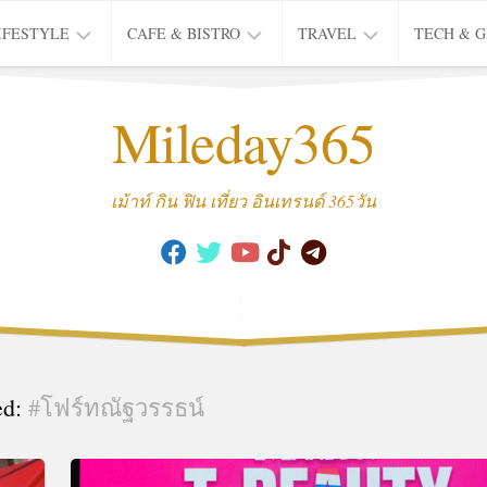
IFESTYLE
CAFE & BISTRO
TRAVEL
TECH & 
IFE
BISTRO
TIEW
Mileday365
HEALTH
THAI
CAFE
HOTEL
INTER
REVIEW
TRIP
เม้าท์ กิน ฟิน เที่ยว อินเทรนด์ 365วัน
MUSIC
&
ARTS
CULTURE
FASHION
&
BEAUTY
ed:
#โฟร์ทณัฐวรรธน์
MOVIE
&
SERIES