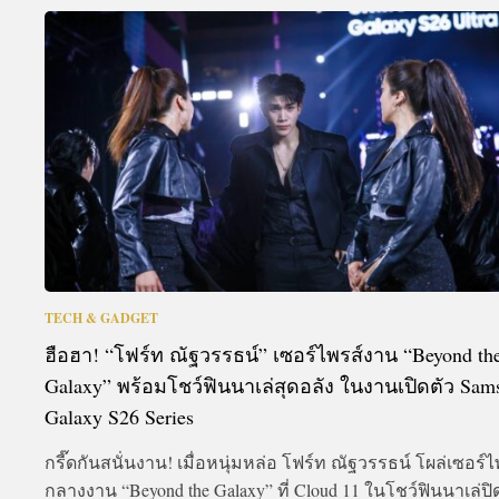
TECH & GADGET
ฮือฮา! “โฟร์ท ณัฐวรรธน์” เซอร์ไพรส์งาน “Beyond th
Galaxy” พร้อมโชว์ฟินนาเล่สุดอลัง ในงานเปิดตัว Sam
Galaxy S26 Series
กรี๊ดกันสนั่นงาน! เมื่อหนุ่มหล่อ โฟร์ท ณัฐวรรธน์ โผล่เซอร์ไ
กลางงาน “Beyond the Galaxy” ที่ Cloud 11 ในโชว์ฟินนาเล่ปิ