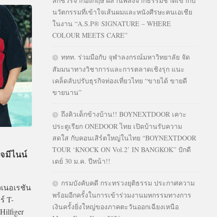
ลักชัวรีจากอังกฤษ ผสานพลังจากธรรมชาติเข้ากับ
นวัตกรรมที่เข้าใจเส้นผมและหนังศีรษะคนเอเชีย
ในงาน “A.S.P® SIGNATURE – WHERE
COLOUR MEETS CARE”
ททท. ร่วมมือกับ จุฬาลงกรณ์มหาวิทยาลัย จัด
สัมมนาทางวิชาการและการตลาดเชิงรุก แนะ
เคล็ดลับปรับธุรกิจท่องเที่ยวไทย “ขายได้ ขายดี
ขายนาน”
ถึงคิวเด็กข้างบ้าน!! BOYNEXTDOOR เคาะ
ประตูเรียก ONEDOOR ไทย เปิดบ้านรับความ
สดใส กับคอนเสิร์ตใหญ่ในไทย “BOYNEXTDOOR
TOUR ‘KNOCK ON Vol.2’ IN BANGKOK” ปักดี
จมีไนน์
เดย์ 30 ม.ค. ปีหน้า!!
กรมบังคับคดี กระทรวงยุติธรรม ประกาศความ
เนอเรชัน
พร้อมอีกครั้งในการเข้าร่วมงานมหกรรมทางการ
์ T-
เงินครั้งยิ่งใหญ่ของภาคตะวันออกเฉียงเหนือ
ilfiger