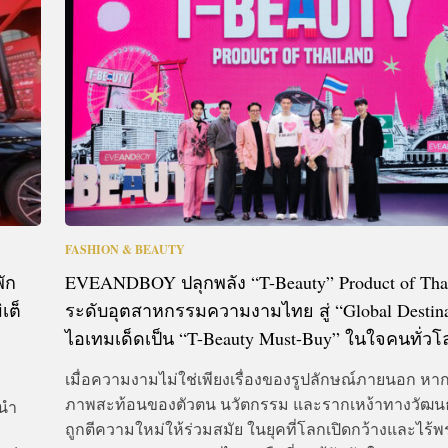
CTIVITIES
&
EVENT
DEAL
FASHION & BEAUTY
ัก
EVEANDBOY ปลุกพลัง “T-Beauty” Product of Tha
เต็
ระดับอุตสาหกรรมความงามไทย สู่ “Global Destina
ไอเทมเด็ดเป็น “T-Beauty Must-Buy” ในใจคนทั่วโ
เมื่อความงามไม่ใช่เพียงเรื่องของรูปลักษณ์ภายนอก หาก
ภาพสะท้อนของตัวตน นวัตกรรม และรากเหง้าทางวัฒนธ
 นำ
ถูกตีความใหม่ให้ร่วมสมัย ในยุคที่โลกเปิดกว้างและไร