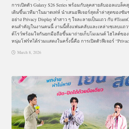
การเปิดตัว Galaxy S26 Series พร้อมกับลุคสายลับออลแบล็ค
เดินขึ้นเวทีมาในมาดเท่ห์ นำเสนอฟีเจอร์สุดล้ำล่าสุดของซัมซ
อย่าง Privacy Display ทำสาว ๆ ใจละลายเป็นแถว กับ #Team
คนสำคัญในงานคนนี้ งานนี้ทั้งแฟนคลับและเหล่าเซเลบแถ
ต์โรว์พร้อมใจกันยกมือถือขึ้นมาถ่ายเก็บโมเมนต์ ไฮไลต์ของโ
หนุ่มโฟร์ทได้ร่วมแสดงในครั้งนี้คือ การเปิดตัวฟีเจอร์ “Privacy
March 8, 2026