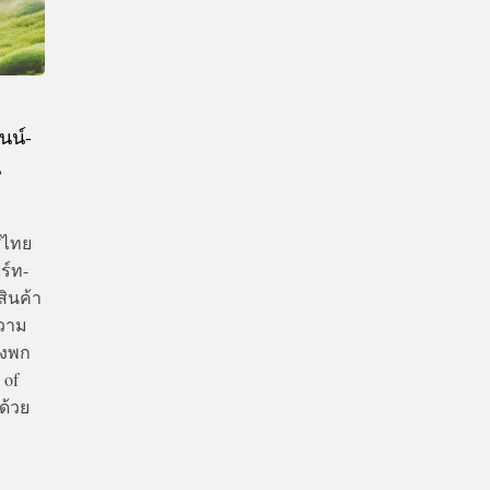
นน์-
น
ศไทย
ร์ท-
สินค้า
ความ
้งพก
 of
ด้วย