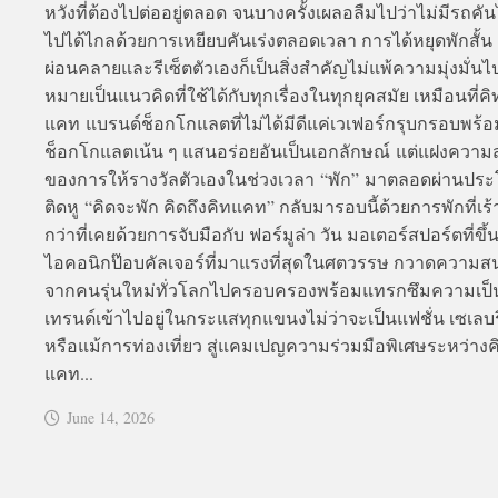
หวังที่ต้องไปต่ออยู่ตลอด จนบางครั้งเผลอลืมไปว่าไม่มีรถคั
ไปได้ไกลด้วยการเหยียบคันเร่งตลอดเวลา การได้หยุดพักสั้น ๆ
ผ่อนคลายและรีเซ็ตตัวเองก็เป็นสิ่งสำคัญไม่แพ้ความมุ่งมั่นไปส
หมายเป็นแนวคิดที่ใช้ได้กับทุกเรื่องในทุกยุคสมัย เหมือนที่คิ
แคท แบรนด์ช็อกโกแลตที่ไม่ได้มีดีแค่เวเฟอร์กรุบกรอบพร้อ
ช็อกโกแลตเน้น ๆ แสนอร่อยอันเป็นเอกลักษณ์ แต่แฝงความ
ของการให้รางวัลตัวเองในช่วงเวลา “พัก” มาตลอดผ่านปร
ติดหู “คิดจะพัก คิดถึงคิทแคท” กลับมารอบนี้ด้วยการพักที่เร้
กว่าที่เคยด้วยการจับมือกับ ฟอร์มูล่า วัน มอเตอร์สปอร์ตที่ขึ้
ไอคอนิกป๊อบคัลเจอร์ที่มาแรงที่สุดในศตวรรษ กวาดความส
จากคนรุ่นใหม่ทั่วโลกไปครอบครองพร้อมแทรกซึมความเป็น
เทรนด์เข้าไปอยู่ในกระแสทุกแขนงไม่ว่าจะเป็นแฟชั่น เซเลบริ
หรือแม้การท่องเที่ยว สู่แคมเปญความร่วมมือพิเศษระหว่างค
แคท...
June 14, 2026