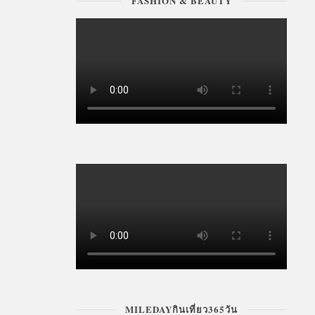
FASHION & BEAUTY
MILEDAYกินเที่ยว365วัน