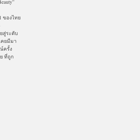
Beauty”
 1 ของไทย
-
ู่ระดับ
่เคยมีมา
์ครั้ง
ที่ถูก