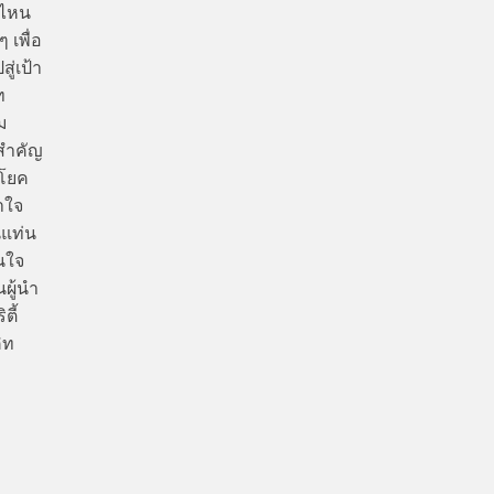
นไหน
 เพื่อ
ู่เป้า
ท
ม
สำคัญ
ะโยค
าใจ
นแท่น
นใจ
ผู้นำ
ตี้
ิท