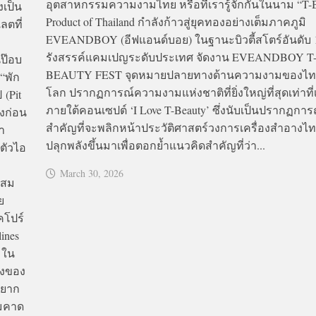
อุตสาหกรรมความงามไทย หรือที่เรารู้จักกันในนาม “T-
งเป็น
Product of Thailand กำลังก้าวสู่ยุคทองอย่างเต็มภาคภูมิ
ตที่
EVEANDBOY (อีฟแอนด์บอย) ในฐานะบิวตี้สโตร์อันดับ
รังสรรค์แคมเปญระดับประเทศ จัดงาน EVEANDBOY T
นป๊อบ
BEAUTY FEST จุดหมายปลายทางด้านความงามของไทยส
“พัก
โลก ปรากฏการณ์ความงามแห่งชาติที่ยิ่งใหญ่ที่สุดเท่าที
 (Pit
ภายใต้คอนเซปต์ ‘I Love T-Beauty’ ซึ่งนับเป็นปรากฏการณ
้งก่อน
สำคัญที่จะพลิกหน้าประวัติศาสตร์วงการเครื่องสำอางไทย 
า
ปลุกพลังขึ้นมาเพื่อตอกย้ำแนวคิดสำคัญที่ว่า...
ดตัวไอ
March 30, 2026
ะสม
ย
คโปร์
lines
 ใน
่งของ
อยาก
ามคาด