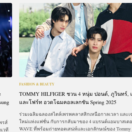
FASHION & BEAUTY
e
TOMMY HILFIGER ชวน 4 หนุ่ม ปอนด์, ภูวินทร์, เ
sung
และโฟร์ท อวดโฉมคอลเลกชัน Spring 2025
ร่วมเฉลิมฉลองสไตล์เพรพคลาสสิกเหนือกาลเวลา และเจ
ใหม่แห่งแฟชั่น กับการกลับมาของ 4 แบรนด์แอมบาสเดอร
พรส์
WAVE ที่พร้อมถ่ายทอดเสน่ห์และเอกลักษณ์ของ Tommy H
ดเวที