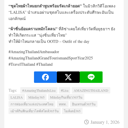
“ชุดไทยผ้าไหมยกลำพูนพร้อมรัดเกล้ายอด”
ในมิวสิกวิดีโอเพลง
“LALISA” นำเสนอผ่านชุดสไบและเครื่องประดับศีรษะอันเป็น
เอกลักษณ์
“ผ้าซิ่นย้อมครามหมักโคลน”
ที่ลิซ่าเคยใส่เที่ยววัดที่อยุธยาฯ ยัง
ทำให้เกิดกระแส “นุ่งซิ่นเที่ยวไทย”
ทำให้ผ้าไหมกลายเป็น OOTD – Outfit of the day
#AmazingThailandAmbassador
#AmazingThailandGrandTourismandSportYear2025
#TravelThailand #Thailand
Tags:
#AmazingThailandxLisa
#Lisa
AMAZINGTHAILAND
LALISA
Mileday365
Miledayกินเที่ยว365วัน
การท่องเที่ยวแห่งประเทศไทย
ททท.
อินเทรนด์365วัน
เม้าท์กินฟินเที่ยวไลฟ์สไตล์365วัน
ไมล์เดย์365
January 1, 2026