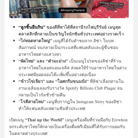
“ลูกชิ้นยืนกิน”
ของดีที่หาได้ที่สถานีรถไฟบุรีรัมย์ เมนูสุด
คลาสสิกที่กลายเป็นขวัญใจนักชิมทั่วประเทศอย่างรวดเร็ว
“ไก่ทอดหาดใหญ่”
เมนูที่ได้รับคำชมจาก ลิซ่า ในบท
สัมภาษณ์ จนกลายเป็นกระแสที่แฟนคลับและผู้ชื่นชอบ
อาหารไทยต่างแสวงหา
“ผัดไทย” และ “ตำมะม่วง”
เป็นเมนูโปรดของลิซ่าที่ร้าน
อาหารไทยในลอสแอนเจลิส ส่งผลให้ร้านอาหารไทยในต่าง
ประเทศมียอดจองโต๊ะเพิ่มขึ้นอย่างต่อเนื่อง
“ข้าวไข่เจียว” และ “ไอศกรีมขนมปัง”
ที่ลิซ่าเลือกทานใน
งานเฉลิมฉลองรับรางวัล Spotify Billions Club Plaque จน
กลายเป็นไวรัลชั่วข้ามคืน
โรตีสายไหม”
“
เมนูที่ปรากฏใน Instagram Story ของลิซ่า
ทำให้แฟนคลับแห่ตามชิมทั่วประเทศ
“Thai up the World”
เปิดเมนู
เมนูเครื่องดื่มที่ร่วมมือกับ Erewhon
ยกระดับชาไทยให้กลายเป็นเครื่องดื่มพรีเมียมที่ได้รับการยอมรับ
ในตลาดต่างประเทศ