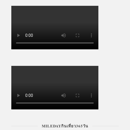
MILEDAYกินเที่ยว365วัน