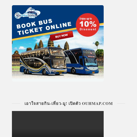
เอาใจสายกิน-เที่ยว-มู! เปิดตัว OUHMAP.COM