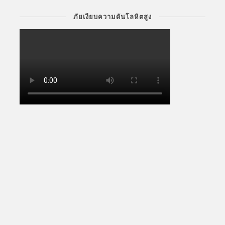
ภัยเงียบความดันโลหิตสูง