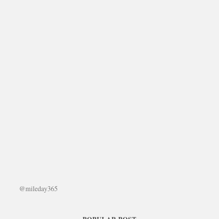
@mileday365
POPULAR POST