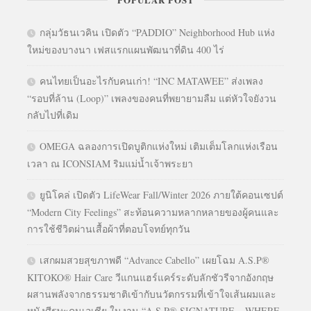
กลุ่มวัธนเวคิน เปิดตัว “PADDIO” Neighborhood Hub แห่ง
ใหม่ของบางนา เฟสแรกแผนพัฒนาที่ดิน 400 ไร่
คนไทยเป็นอะไรกับคนเก่า! “INC MATAWEE” ส่งเพลง
“รอบที่ล้าน (Loop)” เพลงของคนที่พยายามลืม แต่หัวใจยังวน
กลับไปที่เดิม
OMEGA ฉลองการเปิดบูติกแห่งใหม่ เติมเต็มโลกแห่งเรือน
เวลา ณ ICONSIAM ริมแม่น้ำเจ้าพระยา
ยูนิโคล่ เปิดตัว LifeWear Fall/Winter 2026 ภายใต้คอนเซปต์
“Modern City Feelings” สะท้อนความหลากหลายของผู้คนและ
การใช้ชีวิตผ่านเสื้อผ้าที่ตอบโจทย์ทุกวัน
เสกผมสวยสุขภาพดี “Advance Cabello” เผยโฉม A.S.P®
KITOKO® Hair Care วีแกนแฮร์แคร์ระดับลักชัวรีจากอังกฤษ
ผสานพลังจากธรรมชาติเข้ากับนวัตกรรมที่เข้าใจเส้นผมและ
หนังศีรษะคนเอเชีย ในงาน “A.S.P® SIGNATURE – WHERE