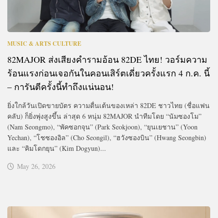
MUSIC & ARTS CULTURE
82MAJOR ส่งเสียงคำรามอ้อน 82DE ไทย! วอร์มความ
ร้อนแรงก่อนเจอกันในคอนเสิร์ตเดี่ยวครั้งแรก 4 ก.ค. นี้
– การันตีครั้งนี้ทำถึงแน่นอน!
ยิ่งใกล้วันเปิดขายบัตร ความตื่นเต้นของเหล่า 82DE ชาวไทย (ชื่อแฟน
คลับ) ก็ยิ่งพุ่งสูงขึ้น ล่าสุด 6 หนุ่ม 82MAJOR นำทีมโดย “นัมซองโม”
(Nam Seongmo), “พัคซอกจุน” (Park Seokjoon), “ยุนเยชาน” (Yoon
Yechan), “โชซองอิล” (Cho Seongil), “ฮวังซองบิน” (Hwang Seongbin)
และ “คิมโดกยุน” (Kim Dogyun)...
May 26, 2026