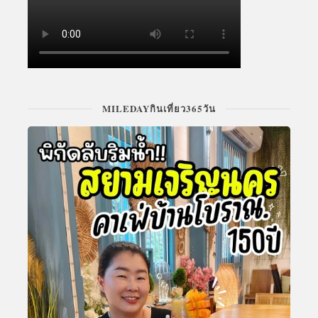
MILEDAYกินเที่ยว365วัน