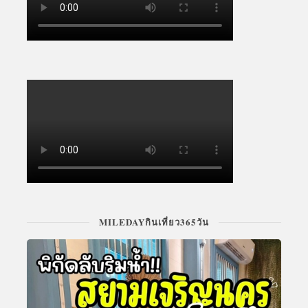
MILEDAYกินเที่ยว365วัน