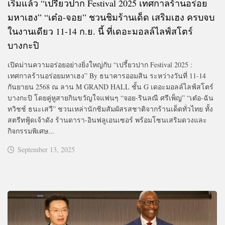
เริ่มแล้ว “เปรี้ยวปาก Festival 2025 เทศกาลร้านอร่อย
มหาเฮง” “เต๋อ-จอย” ชวนชิมร้านเด็ด เสริมเฮง ครบจบ
ในงานเดียว 11-14 ก.ย. นี้ ที่เดอะมอลล์ไลฟ์สโตร์
บางกะปิ
เปิดม่านความอร่อยอย่างยิ่งใหญ่กับ “เปรี้ยวปาก Festival 2025 :
เทศกาลร้านอร่อยมหาเฮง” By ธนาคารออมสิน ระหว่างวันที่ 11-14
กันยายน 2568 ณ ลาน M GRAND HALL ชั้น G เดอะมอลล์ไลฟ์สโตร์
บางกะปิ โดยคู่หูสายกินขวัญใจแฟนๆ “จอย-รินลณี ศรีเพ็ญ” “เต๋อ-ฉัน
ทวิชช์ ธนะเสวี” ชวนเหล่านักชิมสัมผัสรสชาติจากร้านเด็ดทั่วไทย ทั้ง
สตรีทฟู้ดเจ้าดัง ร้านดารา-อินฟลูเอนเซอร์ พร้อมโซนเสริมดวงและ
กิจกรรมพิเศษ...
September 13, 2025