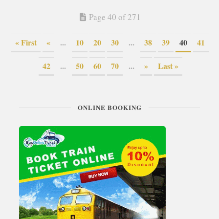
Page 40 of 271
« First
«
...
10
20
30
...
38
39
40
41
42
...
50
60
70
...
»
Last »
ONLINE BOOKING