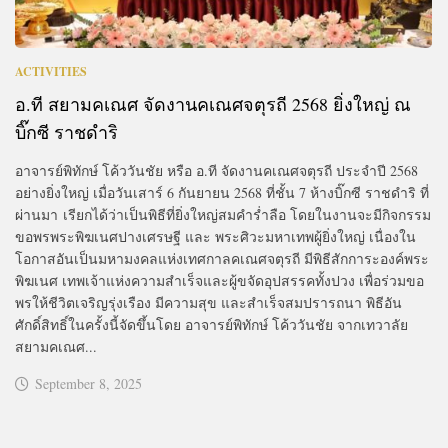
ACTIVITIES
อ.ที สยามคเณศ จัดงานคเณศจตุรถี 2568 ยิ่งใหญ่ ณ
บิ๊กซี ราชดำริ
อาจารย์พิทักษ์ โค้ววันชัย หรือ อ.ที จัดงานคเณศจตุรถี ประจำปี 2568
อย่างยิ่งใหญ่ เมื่อวันเสาร์ 6 กันยายน 2568 ที่ชั้น 7 ห้างบิ๊กซี ราชดำริ ที่
ผ่านมา เรียกได้ว่าเป็นพิธีที่ยิ่งใหญ่สมคำร่ำลือ โดยในงานจะมีกิจกรรม
ขอพรพระพิฆเนศปางเศรษฐี และ พระศิวะมหาเทพผู้ยิ่งใหญ่ เนื่องใน
โอกาสอันเป็นมหามงคลแห่งเทศกาลคเณศจตุรถี มีพิธีสักการะองค์พระ
พิฆเนศ เทพเจ้าแห่งความสำเร็จและผู้ขจัดอุปสรรคทั้งปวง เพื่อร่วมขอ
พรให้ชีวิตเจริญรุ่งเรือง มีความสุข และสำเร็จสมปรารถนา พิธีอัน
ศักดิ์สิทธิ์ในครั้งนี้จัดขึ้นโดย อาจารย์พิทักษ์ โค้ววันชัย จากเทวาลัย
สยามคเณศ...
September 8, 2025