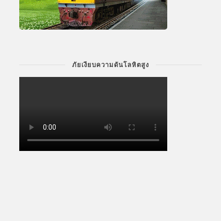
ภัยเงียบความดันโลหิตสูง