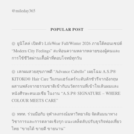
@mileday365
POPULAR POST
ยูนิโคล่ เปิดตัว LifeWear Fall/Winter 2026 ภายใต้คอนเซปต์
“Modern City Feelings” สะท้อนความหลากหลายของผู้คนและ
การใช้ชีวิตผ่านเสื้อผ้าที่ตอบโจทย์ทุกวัน
เสกผมสวยสุขภาพดี “Advance Cabello” เผยโฉม A.S.P®
KITOKO® Hair Care วีแกนแฮร์แคร์ระดับลักชัวรีจากอังกฤษ
ผสานพลังจากธรรมชาติเข้ากับนวัตกรรมที่เข้าใจเส้นผมและ
หนังศีรษะคนเอเชีย ในงาน “A.S.P® SIGNATURE – WHERE
COLOUR MEETS CARE”
ททท. ร่วมมือกับ จุฬาลงกรณ์มหาวิทยาลัย จัดสัมมนาทาง
วิชาการและการตลาดเชิงรุก แนะเคล็ดลับปรับธุรกิจท่องเที่ยว
ไทย “ขายได้ ขายดี ขายนาน”