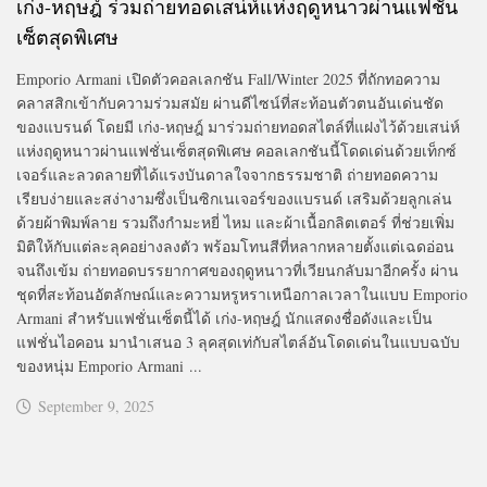
เก่ง-หฤษฎ์ ร่วมถ่ายทอดเสน่ห์แห่งฤดูหนาวผ่านแฟชั่น
เซ็ตสุดพิเศษ
Emporio Armani เปิดตัวคอลเลกชัน Fall/Winter 2025 ที่ถักทอความ
คลาสสิกเข้ากับความร่วมสมัย ผ่านดีไซน์ที่สะท้อนตัวตนอันเด่นชัด
ของแบรนด์ โดยมี เก่ง-หฤษฎ์ มาร่วมถ่ายทอดสไตล์ที่แฝงไว้ด้วยเสน่ห์
แห่งฤดูหนาวผ่านแฟชั่นเซ็ตสุดพิเศษ คอลเลกชันนี้โดดเด่นด้วยเท็กซ์
เจอร์และลวดลายที่ได้แรงบันดาลใจจากธรรมชาติ ถ่ายทอดความ
เรียบง่ายและสง่างามซึ่งเป็นซิกเนเจอร์ของแบรนด์ เสริมด้วยลูกเล่น
ด้วยผ้าพิมพ์ลาย รวมถึงกำมะหยี่ ไหม และผ้าเนื้อกลิตเตอร์ ที่ช่วยเพิ่ม
มิติให้กับแต่ละลุคอย่างลงตัว พร้อมโทนสีที่หลากหลายตั้งแต่เฉดอ่อน
จนถึงเข้ม ถ่ายทอดบรรยากาศของฤดูหนาวที่เวียนกลับมาอีกครั้ง ผ่าน
ชุดที่สะท้อนอัตลักษณ์และความหรูหราเหนือกาลเวลาในแบบ Emporio
Armani สำหรับแฟชั่นเซ็ตนี้ได้ เก่ง-หฤษฎ์ นักแสดงชื่อดังและเป็น
แฟชั่นไอคอน มานำเสนอ 3 ลุคสุดเท่กับสไตล์อันโดดเด่นในแบบฉบับ
ของหนุ่ม Emporio Armani ...
September 9, 2025