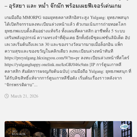
– อุรัสยา และ หม่ำ จ๊กม๊ก พร้อมเผยฟีเจอร์เด่นเกม
เกมมือถือ MMORPG จอมยุทธคลาสสิกอิสระสูง Yulgang: ยุทธภพสนุก
ได้เปิดกิจกรรมลงทะเบียนล่วงหน้าแล้ว ตัวเกมเน้นการถ่ายทอดโลก
ยุทธภพแบบดั้งเดิมอย่างแท้จริง ทั้งแผนที่คลาสสิก อาชีพทั้ง 5 ระบบ
เสริมพลังอุปกรณ์ ความทรงจำที่คุ้นเคย อีกทั้งยังมีชุดแฟชั่นลิมิเต็ด อัป
เลเวลเริ่มต้นถึงเลเวล 30 และของรางวัลมากมายเมื่อล็อกอิน แพ็ก
ความสุขและของขวัญในคลิกเดียว ลงทะเบียนล่วงหน้าทันที
https://preyulgang.hkxingyou.com/9/?m=pr ลงทะเบียนล่วงหน้าที่สโตร์
https://yulganghappy.onelink.me/ksGR/046c9atn [IP การ์ตูนเกาหลี
คลาสสิก สัมผัสการผจญภัยต้นฉบับ] เกมมือถือ Yulgang: ยุทธภพสนุก ที่
ได้รับลิขสิทธิ์แท้จากการ์ตูนเกาหลีชื่อดัง เริ่มต้นเรื่องราวหลังจาก
“จักรพรรดิดาบ”...
March 21, 2026