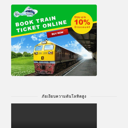
ภัยเงียบความดันโลหิตสูง