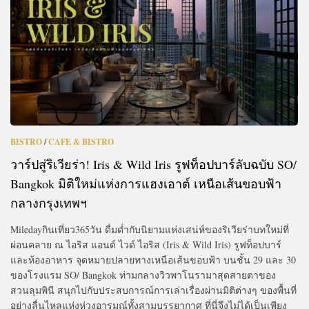
BISTRO
/
CAFE & BISTRO
วาร์ปสู่ริเวียร่า! Iris & Wild Iris รูฟท็อปบาร์ลับฉบับ SO/
Bangkok มิติใหม่แห่งการแฮงเอาต์ เหนือเส้นขอบฟ้า
กลางกรุงเทพฯ
Miledayกินเที่ยว365วัน ดื่มด่ำกับนิยามแห่งเสน่ห์ของริเวียร่าบทใหม่ที่
ผ่อนคลาย ณ ไอริส แอนด์ ไวด์ ไอริส (Iris & Wild Iris) รูฟท็อปบาร์
และห้องอาหาร จุดหมายปลายทางเหนือเส้นขอบฟ้า บนชั้น 29 และ 30
ของโรงแรม SO/ Bangkok ท่ามกลางวิวพาโนรามาสุดสายตาของ
สวนลุมพินี สนุกไปกับประสบการณ์การเล่าเรื่องผ่านมิติต่างๆ ของพื้นที่
อย่างลื่นไหลแห่งห่วงอารมณ์ทั้งสามบรรยากาศ ที่นี่จึงไม่ได้เป็นเพียง