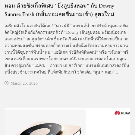
หอม ด้วยซิงเกิ้ลพิเศษ “ยิ่งลูบยิ่งหอม” กับ Downy
Sunrise Fresh (กลิ่นหอมสดชื่นยามเช้า) สูตรใหม่
เตรียมตัวโดนตกกันได้เลย! “ดาวน์นี่” แบรนด์น้ำยาปรับผ้านุ่มยอดฮิต
จัดใหญ่จัดเต็มกับกิจกรรมสุดคิวท์ “Downy เต้นลูบหอม พร้อมน้องเกล
และแม่ชม” ณ ศูนย์การค้าเซ็นทรัลเวิลด์ เนรมิตพื้นที่ให้กลายเป็นมวล
ความหอมสดชื่น พร้อมตอกย้ำความเป็นที่หนึ่งเรื่องความหอมยาวนาน
งานนี้ได้ซุปตาร์ฟันน้ำนม “แอบิเกล รังษีสิงห์พิพัฒน์” หรือ “เจ๊เกล” พรี
เซนเตอร์เด็กคนแรกของโลกจากดาวน์นี่ มาแจกความสดใสแบบคูณ
สิบ ควงคู่มากับ “แม่ชม – อารยา เอ ฮาร์เก็ต” แบรนด์แอมบาสเดอร์ยืน
หนึ่งประจำประเทศไทย ที่แท็กทีมกันมาโชว์สเต็ป “ลูบ ๆ หอม”...
March 23, 2026