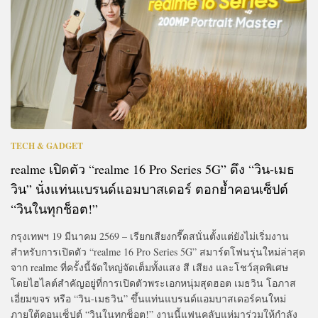
TECH & GADGET
realme เปิดตัว “realme 16 Pro Series 5G” ดึง “วิน-เมธ
วิน” นั่งแท่นแบรนด์แอมบาสเดอร์ ตอกย้ำคอนเซ็ปต์
“วินในทุกช็อต!”
กรุงเทพฯ 19 มีนาคม 2569 – เรียกเสียงกรี๊ดสนั่นตั้งแต่ยังไม่เริ่มงาน
สำหรับการเปิดตัว “realme 16 Pro Series 5G” สมาร์ตโฟนรุ่นใหม่ล่าสุด
จาก realme ที่ครั้งนี้จัดใหญ่จัดเต็มทั้งแสง สี เสียง และโชว์สุดพิเศษ
โดยไฮไลต์สำคัญอยู่ที่การเปิดตัวพระเอกหนุ่มสุดฮอต เมธวิน โอภาส
เอี่ยมขจร หรือ “วิน-เมธวิน” ขึ้นแท่นแบรนด์แอมบาสเดอร์คนใหม่
ภายใต้คอนเซ็ปต์ “วินในทุกช็อต!” งานนี้แฟนคลับแห่มาร่วมให้กำลัง