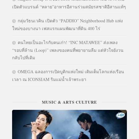
เปิดตัวแบรนด์ “หลาย”อาหารอีสานร่วมสมัยรสชาติอีสานแท้ๆ
กลุ่มวัธนเวคิน เปิดตัว “PADDIO” Neighborhood Hub แห่ง
ใหม่ของบางนา เฟสแรกแผนพัฒนาที่ดิน 400 ไร่
คนไทยเป็นอะไรกับคนเก่า! “INC MATAWEE” ส่งเพลง
“รอบที่ล้าน (Loop)” เพลงของคนที่พยายามลืม แต่หัวใจยังวน
กลับไปที่เดิม
OMEGA ฉลองการเปิดบูติกแห่งใหม่ เติมเต็มโลกแห่งเรือน
เวลา ณ ICONSIAM ริมแม่น้ำเจ้าพระยา
MUSIC & ARTS CULTURE