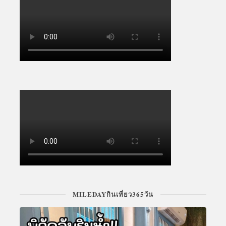
MILEDAYกินเที่ยว365วัน