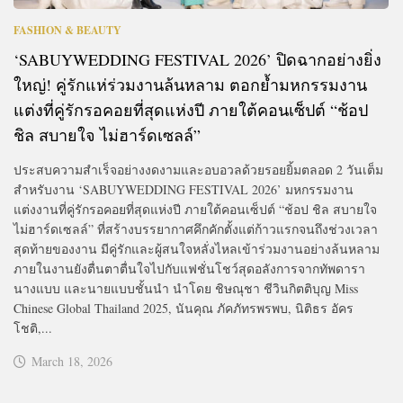
FASHION & BEAUTY
‘SABUYWEDDING FESTIVAL 2026’ ปิดฉากอย่างยิ่ง
ใหญ่! คู่รักแห่ร่วมงานล้นหลาม ตอกย้ำมหกรรมงาน
แต่งที่คู่รักรอคอยที่สุดแห่งปี ภายใต้คอนเซ็ปต์ “ช้อป
ชิล สบายใจ ไม่ฮาร์ดเซลล์”
ประสบความสำเร็จอย่างงดงามและอบอวลด้วยรอยยิ้มตลอด 2 วันเต็ม
สำหรับงาน ‘SABUYWEDDING FESTIVAL 2026’ มหกรรมงาน
แต่งงานที่คู่รักรอคอยที่สุดแห่งปี ภายใต้คอนเซ็ปต์ “ช้อป ชิล สบายใจ
ไม่ฮาร์ดเซลล์” ที่สร้างบรรยากาศคึกคักตั้งแต่ก้าวแรกจนถึงช่วงเวลา
สุดท้ายของงาน มีคู่รักและผู้สนใจหลั่งไหลเข้าร่วมงานอย่างล้นหลาม
ภายในงานยังตื่นตาตื่นใจไปกับแฟชั่นโชว์สุดอลังการจากทัพดารา
นางแบบ และนายแบบชั้นนำ นำโดย ชิษณุชา ชีวินกิตติบุญ Miss
Chinese Global Thailand 2025, นันคุณ ภัคภัทรพรพบ, นิติธร อัคร
โชติ,...
March 18, 2026