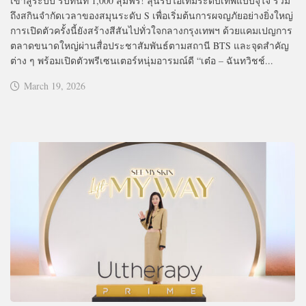
เข้าสู่ระบบ รับทันที 1,000 สุ่มฟรี! ลุ้นรับไอเทมระดับเทพแบบจุใจ รวม
ถึงสกินจำกัดเวลาของสมุนระดับ S เพื่อเริ่มต้นการผจญภัยอย่างยิ่งใหญ่
การเปิดตัวครั้งนี้ยังสร้างสีสันไปทั่วใจกลางกรุงเทพฯ ด้วยแคมเปญการ
ตลาดขนาดใหญ่ผ่านสื่อประชาสัมพันธ์ตามสถานี BTS และจุดสำคัญ
ต่าง ๆ พร้อมเปิดตัวพรีเซนเตอร์หนุ่มอารมณ์ดี “เต๋อ – ฉันทวิชช์...
March 19, 2026