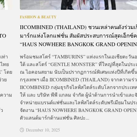
FASHION & BEAUTY
IICOMBINED (THAILAND) ชวนเหล่าคนดังร่วมเ
 TO
มาร์กแห่งโลกแฟชั่น สัมผัสประสบการณ์สุดเอ็กซ์ค
“HAUS NOWHERE BANGKOK GRAND OPENIN
เท่า
พร้อมชมสโตร์ “TAMBURINS” แห่งแรกในเอเชียตะวันอ
นไทย
ใต้ และสโตร์ “GENTLE MONSTER” ที่ใหญ่ที่สุดในปร
E’ โดย
ณ ไอคอนสยาม นับเป็นปรากฏการณ์พิเศษแห่งปีที่เกิดขึ
่วย
กรุงเทพฯ เมื่อ IICOMBINED (THAILAND) จากความร่
IICOMBINED กลุ่มธุรกิจไลฟ์สไตล์ระดับโลกจากประเท
อความ
ให้ และ บริษัท พีพี แกลม จำกัด ผู้นำด้านการนำเข้าและจ
ำ
จำหน่ายแบรนด์แฟชั่นและไลฟ์สไตล์ระดับพรีเมียมในป
่ว
จัดงาน “HAUS NOWHERE BANGKOK GRAND OPENIN
ตัวแลนด์มาร์กด้านแฟชั่น ศิลปะ...
December 10, 2025