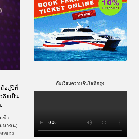
ภัยเงียบความดันโลหิตสูง
สู่ปีที่
รกิจเป็น
ม่
นฟ้า
 (มหาชน)
โลกของ