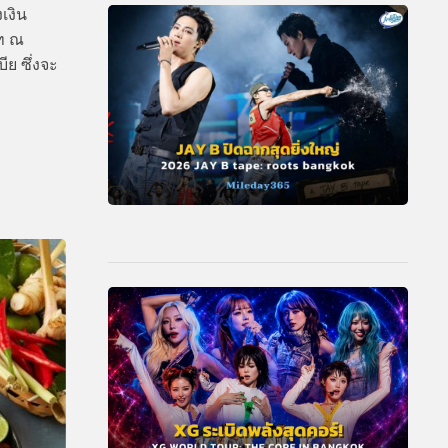
เงิน
าท ณ
ีย ซึ่งจะ