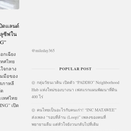
ปิดแลนด์
ลูซีฟใน
G”
@mileday365
อกเฉียง
ะเทศไทย
้นใจกลาง
POPULAR POST
วมมือของ
กลุ่มวัธนเวคิน เปิดตัว “PADDIO” Neighborhood
ศเกาหลี
Hub แห่งใหม่ของบางนา เฟสแรกแผนพัฒนาที่ดิน
ัด
400 ไร่
ระเทศไทย
G” เปิด
คนไทยเป็นอะไรกับคนเก่า! “INC MATAWEE”
ส่งเพลง “รอบที่ล้าน (Loop)” เพลงของคนที่
พยายามลืม แต่หัวใจยังวนกลับไปที่เดิม