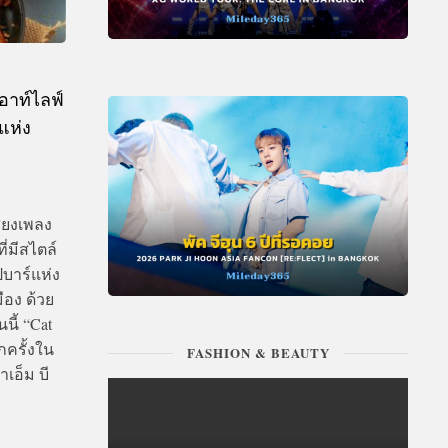
อาท์ไลฟ์
ิแห่ง
ียงเพลง
่มีสไตล์
ปบาร์แห่ง
ือง ด้วย
นี้ “Cat
กครั้งใน
FASHION & BEAUTY
เอ็ม บี