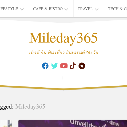
IFESTYLE
CAFE & BISTRO
TRAVEL
TECH & 
IFE
BISTRO
TIEW
Mileday365
HEALTH
THAI
CAFE
HOTEL
INTER
REVIEW
TRIP
เม้าท์ กิน ฟิน เที่ยว อินเทรนด์ 365วัน
MUSIC
&
ARTS
CULTURE
FASHION
&
BEAUTY
gged:
Mileday365
MOVIE
&
SERIES