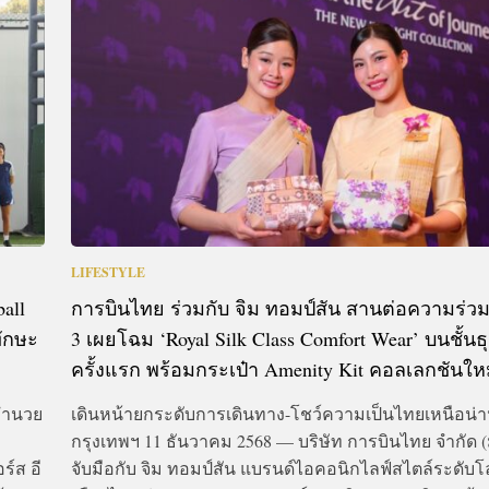
CTIVITIES
&
EVENT
DEAL
LIFESTYLE
all
การบินไทย ร่วมกับ จิม ทอมป์สัน สานต่อความร่วมมือ
ทักษะ
3 เผยโฉม ‘Royal Silk Class Comfort Wear’ บนชั้นธุ
ครั้งแรก พร้อมกระเป๋า Amenity Kit คอลเลกชันให
อำนวย
เดินหน้ายกระดับการเดินทาง-โชว์ความเป็นไทยเหนือน่า
กรุงเทพฯ 11 ธันวาคม 2568 — บริษัท การบินไทย จำกัด
ร์ส อี
จับมือกับ จิม ทอมป์สัน แบรนด์ไอคอนิกไลฟ์สไตล์ระดับ