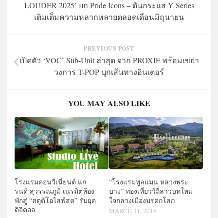
LOUDER 2025’ ยก Pride Icons – ดันกระแส Y Series
เติมเต็มความหลากหลายตลอดเดือนมิถุนายน
PREVIOUS POST
เปิดตัว ‘VOC’ Sub-Unit ล่าสุด จาก PROXIE พร้อมเขย่า
วงการ T-POP บุกเส้นทางอินเตอร์
YOU MAY ALSO LIKE
“โรงแรมพูลแมน หลวงพระ
โรงแรมคอนวีเนี่ยนต์ แก
บาง” ท่องเที่ยววิถีลาวบทใหม่
รนด์ สุวรรณภูมิ เนรมิตห้อง
ใจกลางเมืองมรดกโลก
พักสู่ “สตูดิโอไลฟ์สด” รับยุค
ดิจิตอล
MARCH 31, 2019