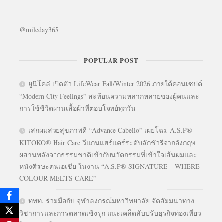
@mileday365
POPULAR POST
ยูนิโคล่ เปิดตัว LifeWear Fall/Winter 2026 ภายใต้คอนเซปต์
“Modern City Feelings” สะท้อนความหลากหลายของผู้คนและ
การใช้ชีวิตผ่านเสื้อผ้าที่ตอบโจทย์ทุกวัน
เสกผมสวยสุขภาพดี “Advance Cabello” เผยโฉม A.S.P®
KITOKO® Hair Care วีแกนแฮร์แคร์ระดับลักชัวรีจากอังกฤษ
ผสานพลังจากธรรมชาติเข้ากับนวัตกรรมที่เข้าใจเส้นผมและ
หนังศีรษะคนเอเชีย ในงาน “A.S.P® SIGNATURE – WHERE
COLOUR MEETS CARE”
ททท. ร่วมมือกับ จุฬาลงกรณ์มหาวิทยาลัย จัดสัมมนาทาง
วิชาการและการตลาดเชิงรุก แนะเคล็ดลับปรับธุรกิจท่องเที่ยว