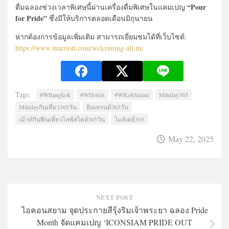
“Pour
ดื่มฉลองช่วงเวลาพิเศษนี้ผ่านเครื่องดื่มพิเศษในแคมเปญ
for Pride”
ซึ่งมีให้บริการตลอดเดือนมิถุนายน
หากต้องการข้อมูลเพิ่มเติม สามารถเยี่ยมชมได้ที่เว็บไซต์:
https://www.marriott.com/welcoming-all.mi
Tags:
#WBangkok
#WHotels
#WKohSamui
Mileday365
Miledayกินเที่ยว365วัน
อินเทรนด์365วัน
เม้าท์กินฟินเที่ยวไลฟ์สไตล์365วัน
ไมล์เดย์365
May 22, 2025
NEXT POST
ไอคอนสยาม จุดประกายสีรุ้งริมเจ้าพระยา ฉลอง Pride
Month จัดแคมเปญ ‘ICONSIAM PRIDE OUT