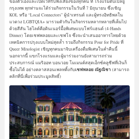
ของตัวเองและเปิดเวทีรับฟังเสียงของทุกคน ที่ โรงแรมดับเบิ้ลยู
กรุงเทพ ทุกท่านจะได้ร่วมกิจกรรมในวันที่ 7 มิถุนายน ซึ่งเชิญ
KOL หรือ “Local Connectors” ผู้นำเทรนด์ และผู้ทรงอิทธิพลใน
แวดวง LGBTQIA+ มารวมตัวกันในกิจกรรมหลากหลายที่เต็มไป
ด้วยสีสัน ไฮไลต์คือดินเนอร์มื้อพิเศษแบบโฟร์แฮนด์ (4-Hands
Dinner) โดยเชฟพลอยและเชฟโจ ซึ่งจะนำเสนออาหารไทยด้วย
เทคนิคการปรุงแบบใหม่สุดล้ำ รวมถึงกิจกรรม Pour for Pride ที่
Queer Mixologist เชิญทุกคนมาจิบเครื่องดื่มพิเศษในค่ำคืนนี้
นอกจากนี้ แขกโรงแรมและผู้มาร่วมงานยังสามารถร่วม
ประสบการณ์ แมริออท บอนวอย โมเมนต์สสุดเอ็กซ์คลูซีฟที่เงินก็
เชฟพลอย ณัฐณิชา
ซื้อไม่ได้ อย่างคลาสสอนเพลทติ้งกับ
(สามารถ
คลิกที่นี่เพื่อร่วมประมูลสิทธิ์)