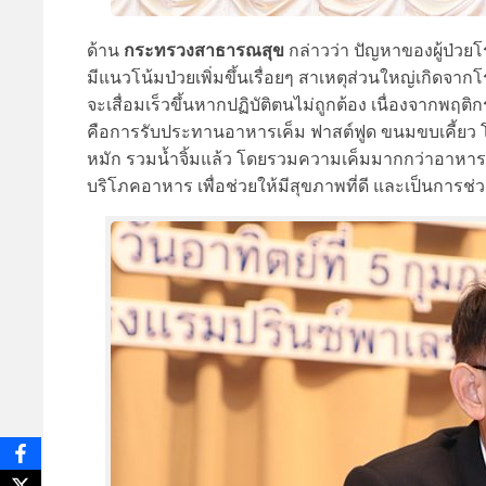
กระทรวงสาธารณสุข
ด้าน
กล่าวว่า ปัญหาของผู้ป่ว
มีแนวโน้มป่วยเพิ่มขึ้นเรื่อยๆ สาเหตุส่วนใหญ่เกิด
จะเสื่อมเร็วขึ้นหากปฏิบัติตนไม่ถูกต้อง เนื่องจากพฤ
คือการรับประทานอาหารเค็ม ฟาสต์ฟูด ขนมขบเคี้ยว โด
หมัก รวมน้ำจิ้มแล้ว โดยรวมความเค็มมากกว่าอาหารปก
บริโภคอาหาร เพื่อช่วยให้มีสุขภาพที่ดี และเป็นการช