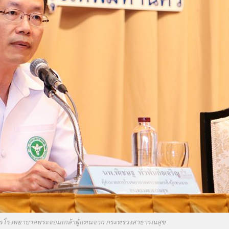
วยการโรงพยาบาลพระจอมเกล้าผู้แทนจาก กระทรวงสาธารณสุข