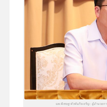
นพ.พิเชษฐ พัวพันกิจเจริญ : ผู้อำน