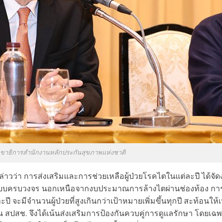
เลขาธิการสำนักงานหลักประกันสุขภาพแห่งชาติ
่าวว่า การส่งเสริมและการช่วยเหลือผู้ป่วยโรคไตในแต่ละปี ได้จัด
แบบครบวงจร นอกเหนือจากงบประมาณการล้างไตผ่านช่องท้อง กา
ะมีจำนวนผู้ป่วยที่สูงเกินกว่าเป้าหมายเพิ่มขึ้นทุกปี สะท้อนให้เ
น สปสช. จึงได้เน้นส่งเสริมการป้องกันควบคู่การดูแลรักษา โดยเฉ