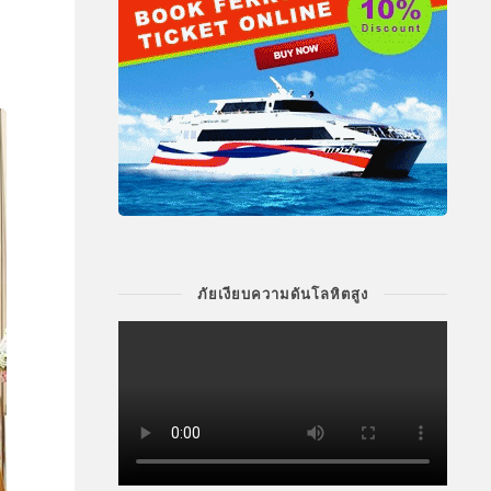
ภัยเงียบความดันโลหิตสูง