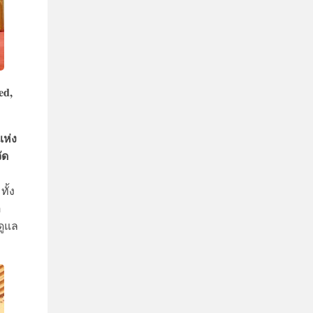
ed,
ห่ง
ัด
ั้ง
อ
ดูแล