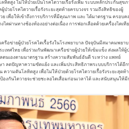
ลหิตสูง ไม่ให้ป่วยเป็นโรคไตวายเรื้อรังเพิ่ม ระบบหลักประกันสุข
ผู้ป่วยโรคไตวายเรื้อรังระยะสุดท้ายครบวงจร รวมถึงสิทธิของผู้
 เพื่อให้เข้าถึงการบริการที่มีคุณภาพ และ ได้มาตรฐาน ครอบคล
งไตผ่านทางช้องท้องอย่างต่อเนื่อง การฟอกเลือดด้วยเครื่องไตเที
มีเครือข่ายผู้ป่วยโรคไตเรื้อรังในโรงพยาบาล ปัจจุบันมีสมาคมพยา
ทย เพื่อร่วมกันพัฒนาเครือข่ายผู้ป่วยให้เข้มแข็ง ส่งผลให้ผู้ป
แลตนเองตามมาตรฐาน สร้างความสัมพันธ์อันดี ระหว่าง แพทย์
ักษา ลดปัญหาความขัดแย้ง และเพิ่มประสิทธิภาพระบบบริการได้อี
น ความดันโลหิตสูง เพื่อไม่ให้ป่วยด้วยโรคไตวายเรื้อรังระยะสุดท้
ป้องกันไตวายจะช่วยชะลอไตเสื่อมก่อนเวลาได้ และสนับสนุนให้มี