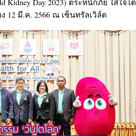
d Kidney Day 2023) ตระหนักภัย ใส่ใจไต
CTIVITIES
่ยง 12 มี.ค. 2566 ณ เซ็นทรัลเวิล์ด
&
EVENT
DEAL