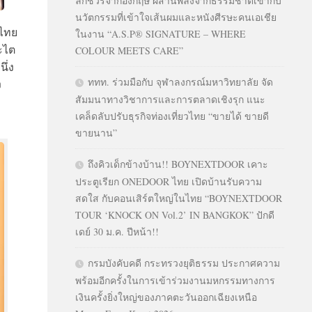
ลักชัวรีจากอังกฤษ ผสานพลังจากธรรมชาติเข้ากับ
นวัตกรรมที่เข้าใจเส้นผมและหนังศีรษะคนเอเชีย
นไทย
ในงาน “A.S.P® SIGNATURE – WHERE
ะไต
COLOUR MEETS CARE”
ึ่ง
ททท. ร่วมมือกับ จุฬาลงกรณ์มหาวิทยาลัย จัด
ง
สัมมนาทางวิชาการและการตลาดเชิงรุก แนะ
เคล็ดลับปรับธุรกิจท่องเที่ยวไทย “ขายได้ ขายดี
ขายนาน”
ถึงคิวเด็กข้างบ้าน!! BOYNEXTDOOR เคาะ
ประตูเรียก ONEDOOR ไทย เปิดบ้านรับความ
สดใส กับคอนเสิร์ตใหญ่ในไทย “BOYNEXTDOOR
TOUR ‘KNOCK ON Vol.2’ IN BANGKOK” ปักดี
เดย์ 30 ม.ค. ปีหน้า!!
กรมบังคับคดี กระทรวงยุติธรรม ประกาศความ
พร้อมอีกครั้งในการเข้าร่วมงานมหกรรมทางการ
เงินครั้งยิ่งใหญ่ของภาคตะวันออกเฉียงเหนือ