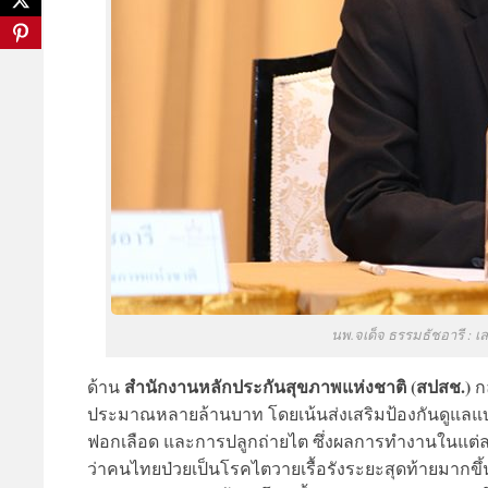
นพ.จเด็จ ธรรมธัชอารี : 
สำนักงานหลักประกันสุขภาพแห่งชาติ (สปสช.)
ด้าน
กล
ประมาณหลายล้านบาท โดยเน้นส่งเสริมป้องกันดูแล
ฟอกเลือด และการปลูกถ่ายไต ซึ่งผลการทำงานในแต่ละปี จ
ว่าคนไทยป่วยเป็นโรคไตวายเรื้อรังระยะสุดท้ายมากขึ้