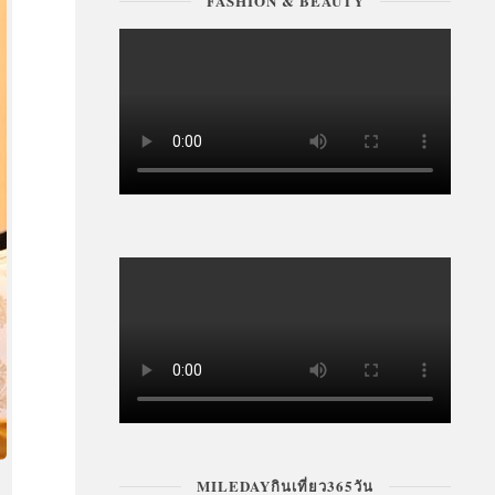
FASHION & BEAUTY
MILEDAYกินเที่ยว365วัน