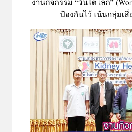
งานกิจกรรม “วันไตโลก” (Worl
A
ป้องกันไว้ เน้นกลุ่มเสี