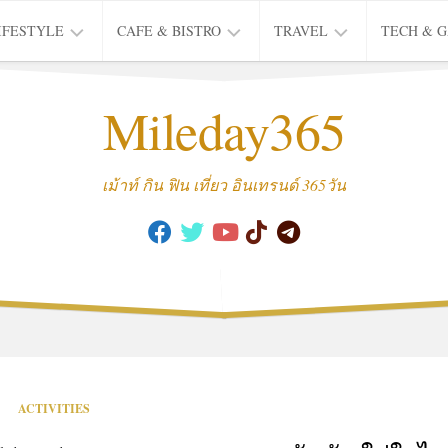
IFESTYLE
CAFE & BISTRO
TRAVEL
TECH & 
IFE
BISTRO
TIEW
Mileday365
HEALTH
THAI
CAFE
HOTEL
INTER
REVIEW
TRIP
เม้าท์ กิน ฟิน เที่ยว อินเทรนด์ 365วัน
MUSIC
&
ARTS
CULTURE
FASHION
&
BEAUTY
MOVIE
ACTIVITIES
&
SERIES