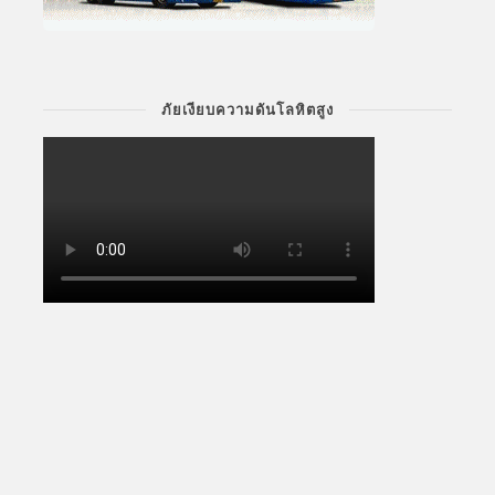
ภัยเงียบความดันโลหิตสูง