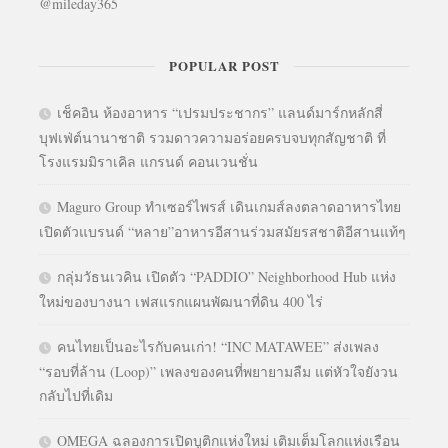
@mileday365
POPULAR POST
เช็คอิน ห้องอาหาร “เปรมประชากร” แลนด์มาร์กหลักสี่
บุฟเฟ่ต์นานาชาติ รวมดาวความอร่อยครบจบทุกสัญชาติ ที่
โรงแรมมิราเคิล แกรนด์ คอนเวนชั่น
Maguro Group ทำเซอร์ไพรส์ เดินเกมส์ลงตลาดอาหารไทย
เปิดตัวแบรนด์ “หลาย”อาหารอีสานร่วมสมัยรสชาติอีสานแท้ๆ
กลุ่มวัธนเวคิน เปิดตัว “PADDIO” Neighborhood Hub แห่ง
ใหม่ของบางนา เฟสแรกแผนพัฒนาที่ดิน 400 ไร่
คนไทยเป็นอะไรกับคนเก่า! “INC MATAWEE” ส่งเพลง
“รอบที่ล้าน (Loop)” เพลงของคนที่พยายามลืม แต่หัวใจยังวน
กลับไปที่เดิม
OMEGA ฉลองการเปิดบูติกแห่งใหม่ เติมเต็มโลกแห่งเรือน