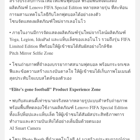
สร้างประสบการณ์ใหม่ให้แฟนฟุตบอล พร้อมพื้นที่จัดแสดง
ผลิตภัณฑ์ Lenovo FIFA Special Edition หลายหลายรุ่น ที่สะท้อน
การผสานเทคโนโลยีกับโลกฟุตบอลได้อย่างลงตัว
โซนจัดแสดงผลิตภัณฑ์ใหม่จากเลอโนโว
• ภายในงานมีการจัดแสดงผลิตภัณฑ์รุ่นใหม่จากไลน์ผลิตภัณฑ์
Yoga, Legion, IdeaPad และแท็บเล็ตของเลอโนโว รวมถึงรุ่น FIFA
Limited Edition ที่พร้อมให้ผู้เข้าชมได้สัมผัสอย่างใกล้ชิด
Pitch Mirror Selfie Zone
• โซนถ่ายภาพที่จำลองบรรยากาศสนามฟุตบอล พร้อมกระจกเซล
ฟีและข้อความสร้างแรงบันดาลใจ ให้ผู้เข้าชมได้เก็บภาพโมเมนต์
สุดประทับใจแบบสไตล์ของตัวเอง
“Elite’s gone football” Product Experience Zone
• พบกับสแตนดี้เท่าขนาดจริงหลากหลายรูปแบบสำหรับถ่ายภาพ
พร้อมพื้นที่ทดลองใช้งานผลิตภัณฑ์ Lenovo FIFA Special Edition
ทั้งแล็ปท็อปและแท็บเล็ต ให้ผู้เข้าชมได้สัมผัสประสิทธิภาพการ
ทำงานและความบันเทิงได้อย่างเต็มอิ่มด้วยตนเอง
AI Smart Camera
• โซน Photo Booth ที่นำเทคโนโลยี AI มาสร้างประสบการณ์ถ่าย