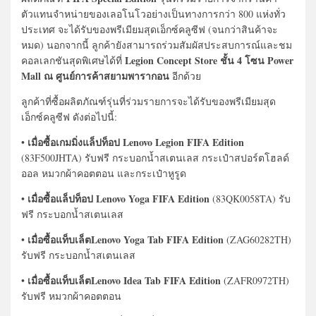
ตัวแทนจำหน่ายของเลอโนโวอย่างเป็นทางการกว่า 800 แห่งทั่ว
ประเทศ จะได้รับของพรีเมียมสุดเอ็กซ์คลูซีฟ (จนกว่าสินค้าจะ
หมด) นอกจากนี้ ลูกค้ายังสามารถร่วมสัมผัสประสบการณ์และชม
Legion Concept Store ชั้น 4 โซน Power
คอลเลกชันสุดพิเศษได้ที่
Mall ณ ศูนย์การค้าสยามพารากอน
อีกด้วย
ลูกค้าที่ซื้อผลิตภัณฑ์รุ่นที่ร่วมรายการจะได้รับของพรีเมียมสุด
เอ็กซ์คลูซีฟ ดังต่อไปนี้:
เมื่อซื้อเกมมิ่งแล็ปท็อป Lenovo Legion FIFA
Edition
•
(83F500JHTA) รับฟรี กระบอกน้ำสเตนเลส กระเป๋าสปอร์ตโฮลด์
ออล หมวกผ้าคอตตอน และกระเป๋าหูรูด
เมื่อซื้อแล็ปท็อป Lenovo Yoga FIFA Edition
•
(83QK0058TA) รับ
ฟรี กระบอกน้ำสเตนเลส
เมื่อซื้อแท็บเล็ตLenovo Yoga Tab FIFA Edition
•
(ZAG60282TH)
รับฟรี กระบอกน้ำสเตนเลส
เมื่อซื้อแท็บเล็ตLenovo Idea Tab FIFA Edition
•
(ZAFR0972TH)
รับฟรี หมวกผ้าคอตตอน