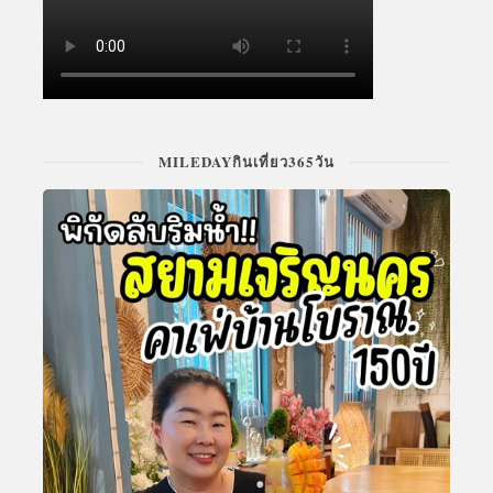
MILEDAYกินเที่ยว365วัน