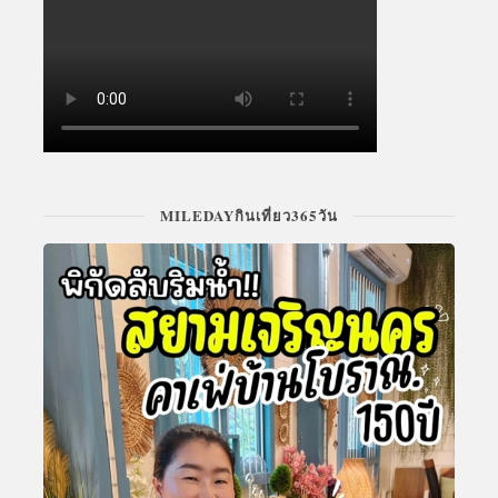
MILEDAYกินเที่ยว365วัน