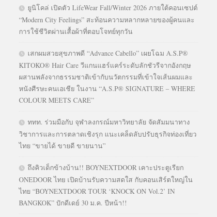
ยูนิโคล่ เปิดตัว LifeWear Fall/Winter 2026 ภายใต้คอนเซปต์
“Modern City Feelings” สะท้อนความหลากหลายของผู้คนและ
การใช้ชีวิตผ่านเสื้อผ้าที่ตอบโจทย์ทุกวัน
เสกผมสวยสุขภาพดี “Advance Cabello” เผยโฉม A.S.P®
KITOKO® Hair Care วีแกนแฮร์แคร์ระดับลักชัวรีจากอังกฤษ
ผสานพลังจากธรรมชาติเข้ากับนวัตกรรมที่เข้าใจเส้นผมและ
หนังศีรษะคนเอเชีย ในงาน “A.S.P® SIGNATURE – WHERE
COLOUR MEETS CARE”
ททท. ร่วมมือกับ จุฬาลงกรณ์มหาวิทยาลัย จัดสัมมนาทาง
วิชาการและการตลาดเชิงรุก แนะเคล็ดลับปรับธุรกิจท่องเที่ยว
ไทย “ขายได้ ขายดี ขายนาน”
ถึงคิวเด็กข้างบ้าน!! BOYNEXTDOOR เคาะประตูเรียก
ONEDOOR ไทย เปิดบ้านรับความสดใส กับคอนเสิร์ตใหญ่ใน
ไทย “BOYNEXTDOOR TOUR ‘KNOCK ON Vol.2’ IN
BANGKOK” ปักดีเดย์ 30 ม.ค. ปีหน้า!!