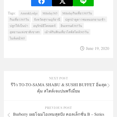
Tags:
AnurakLodge
Mileday365
Miledayกินเที่ยว365วัน
กินเที่ยว365วัน
จังหวัดสุราษฎร์ธานี
ปลูกป่าดูดาวชมหมอกยามเช้า
ปลูกให้เป็นป่า
อนุรักษ์อีโคลอดจ์
อินเทรนด์365วัน
อุทยานแห่งชาติเขาสก
เม้าท์กินฟินเที่ยวไลฟ์สไตล์365วัน
ไมล์เดย์365
June 19, 2020
NEXT POST
รีวิว TO-TO​-SAMA SHABU & SUSHI BUFFET อิ่มสุด
คุ้ม สไตล์เจแปนพรีเมี่ยม
PREVIOUS POST
Burberry เผยโฉมไอเทมสุดปัง คอลเล็กชั่น B – Series