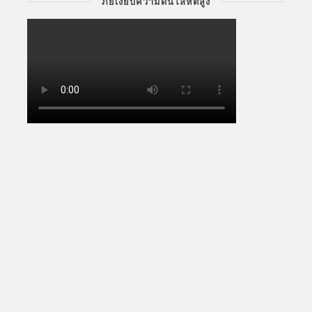
ภัยเงียบความดันโลหิตสูง