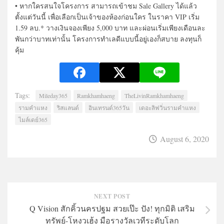
• หากใครสนใจโครงการ สามารถเข้าชม Sale Gallery ได้แล้ว
ตั้งแต่วันนี้ เพื่อเลือกเป็นเจ้าของห้องก่อนใคร ในราคา VIP เริ่ม
1.59 ลบ.* วางเงินจองเพียง 5,000 บาท และผ่อนเริ่มเพียงเดือนละ
พันกว่าบาทเท่านั้น โครงการทำเลดีแบบนี้อยู่เองก็สบาย ลงทุนก็
คุ้ม
Tags:
Mileday365
Ramkhamhaeng
TheLivinRamkhamhaeng
รามคำแหง
ริสแลนด์
อินเทรนด์365วัน
เดอะลิฟวิ่นรามคำแหง
ไมล์เดย์365
August 6, 2020
NEXT POST
Q Vision สักคิ้วนครปฐม สวยเป๊ะ ปัง! ทุกมิติ เสริม
ทรัพย์-โหงวเฮ้ง มือรางวัลเวทีระดับโลก