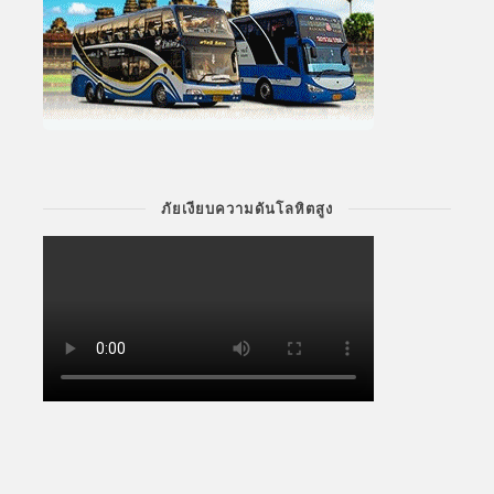
ภัยเงียบความดันโลหิตสูง