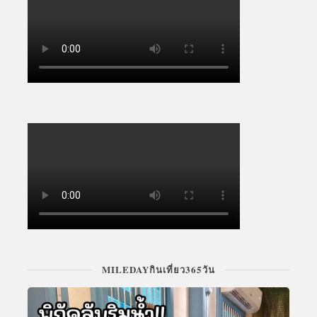
MILEDAYกินเที่ยว365วัน