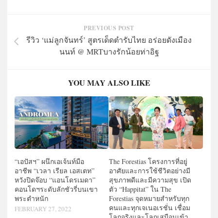
PREVIOUS POST
รีวิว ‘แม่ลูกจันทร์’ สูตรเด็ดตำรับไทย อร่อยดังเมือง
นนท์ @ MRTบางรักน้อยท่าอิฐ
YOU MAY ALSO LIKE
“เอปัสฯ” ผนึกเอเจ้นท์มือ
The Forestias โครงการที่อยู่
อาชีพ “เวลา เรียล เอสเตท”
อาศัยและการใช้ชีวิตอย่างมี
หวังปิดจ๊อบ “แอนโดรเมดา”
สุขภาพดีและมีความสุข เปิด
คอนโดฯระดับลักชัวรี่บนเขา
ตัว “Happitat” ใน The
พระตำหนัก
Forestias จุดหมายสำหรับทุก
คนและทุกเจเนอเรชั่น เชื่อม
FEBRUARY 27, 2022
โลกจริงและโลกเสมือนเข้า