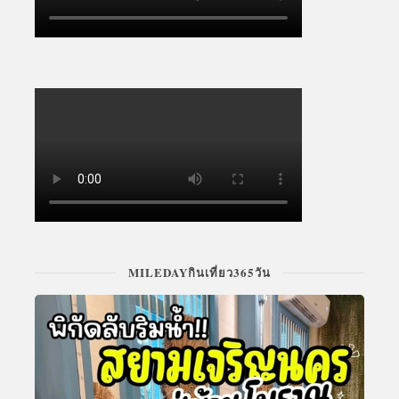
MILEDAYกินเที่ยว365วัน