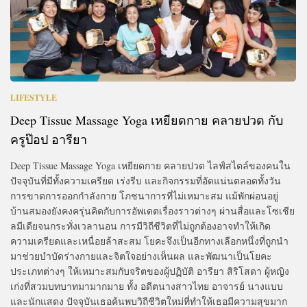
LIFESTYLE
Deep Tissue Massage Yoga เหยียดกาย คลายปวด กับ
ครูป๊อป อารียา
Deep Tissue Massage Yoga เหยียดกาย คลายปวด ไลฟ์สไตล์ของคนใน
ปัจจุบันที่มีทั้งความเครียด เร่งรีบ และกิจกรรมที่อัดแน่นตลอดทั้งวัน
การขาดการออกกำลังกาย โภชนาการที่ไม่เหมาะสม แม้พักผ่อนอยู่
บ้านสมองยังคงครุ่นคิดกับการอัพเดตเรื่องราวต่างๆ ผ่านสื่อและโซเชีย
ลมีเดียจนกระทั่งเวลานอน การมีวิถีชีวิตที่ไม่ถูกต้องอาจทำให้เกิด
ความเครียดและเหนื่อยล้าสะสม โยคะจึงเป็นอีกทางเลือกหนึ่งที่ถูกนำ
มาช่วยบำบัดร่างกายและจิตใจอย่างเห็นผล และพัฒนาเป็นโยคะ
ประเภทต่างๆ ให้เหมาะสมกับจริตของผู้ปฏิบัติ อารียา สิริโสดา ผู้หญิง
เก่งที่สวมบทบาทมามากมาย ทั้ง อดีตนางสาวไทย อาจารย์ นางแบบ
และนักแสดง ปัจจุบันเธอค้นพบวิถีชีวิตใหม่ที่ทำให้เธอมีความสุขมาก