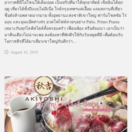
อากาศดีมีโอโซนให้เต็มปอด เป็นทริปที่มาได้ทุกอาทิตย์ เช็คอินได้ทุก
ฤดู เที่ยวได้ทั้งปีแบบไม่มีเบื่อ ใกล้กรุงเทพฯแค่เอื้อม แถมสถานที่เที่ยว
ชื่อดังห้ามพลาดมากมาย ทั้งอุทยานเเห่งชาติเขาใหญ่ ฟาร์มโชคชัย ไร่
องุน และมุมแอ๊คท่าเท่ๆ อวดโพไฟล์สวยๆอย่าง Palio, Primo Piazza
เหมาะกับทุกไลฟ์สไตล์ทั้งครอบครัว เพื่อนพ้อง หรือสัมมนา เอาเป็นว่า
มาคืนเดียวไม่น่าจะพอ คงต้องหาที่พักดีๆให้กับวันหยุดที่มี เพื่อต้อนรับ
โอกาสดีๆที่ได้มาเที่ยวเขาใหญ่กันดีกว่า...
August 16, 2019