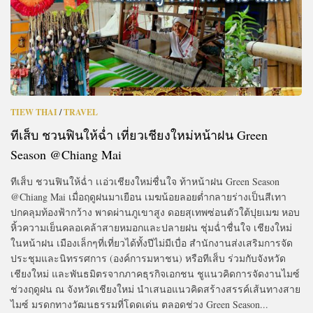
TIEW THAI
/
TRAVEL
ทีเส็บ ชวนฟินให้ฉ่ำ เที่ยวเชียงใหม่หน้าฝน Green
Season @Chiang Mai
ทีเส็บ ชวนฟินให้ฉ่ำ เเอ่วเชียงใหม่ชื่นใจ ท้าหน้าฝน Green Season
@Chiang Mai เมื่อฤดูฝนมาเยือน เมฆน้อยลอยต่ำกลายร่างเป็นสีเทา
ปกคลุมท้องฟ้ากว้าง พาดผ่านภูเขาสูง ดอยสุเทพซ่อนตัวใต้ปุยเมฆ หอบ
หิ้วความเย็นคลอเคล้าสายหมอกและปลายฝน ชุ่มฉ่ำชื่นใจ เชียงใหม่
ในหน้าฝน เมืองเล็กๆที่เที่ยวได้ทั้งปีไม่มีเบื่อ สำนักงานส่งเสริมการจัด
ประชุมและนิทรรศการ (องค์การมหาชน) หรือทีเส็บ ร่วมกับจังหวัด
เชียงใหม่ และพันธมิตรจากภาคธุรกิจเอกชน ชูแนวคิดการจัดงานไมซ์
ช่วงฤดูฝน ณ จังหวัดเชียงใหม่ นำเสนอแนวคิดสร้างสรรค์เส้นทางสาย
ไมซ์ มรดกทางวัฒนธรรมที่โดดเด่น ตลอดช่วง Green Season...