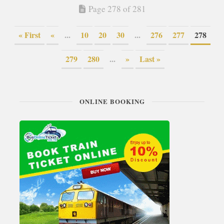
Page 278 of 281
« First
«
...
10
20
30
...
276
277
278
279
280
...
»
Last »
ONLINE BOOKING