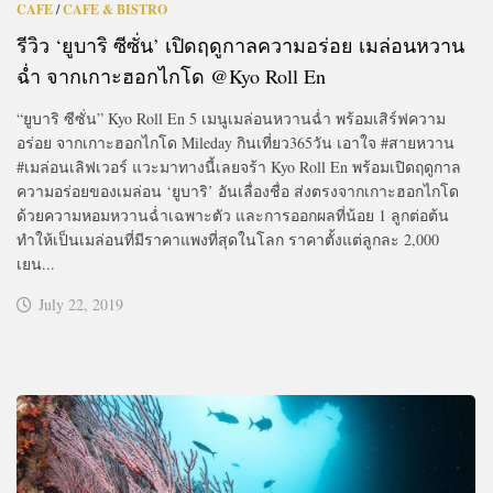
CAFE
/
CAFE & BISTRO
รีวิว ‘ยูบาริ ซีซั่น’ เปิดฤดูกาลความอร่อย เมล่อนหวาน
ฉ่ำ จากเกาะฮอกไกโด @Kyo Roll En
“ยูบาริ ซีซั่น” Kyo Roll En 5 เมนูเมล่อนหวานฉ่ำ พร้อมเสิร์ฟความ
อร่อย จากเกาะฮอกไกโด Mileday กินเที่ยว365วัน เอาใจ #สายหวาน
#เมล่อนเลิฟเวอร์ แวะมาทางนี้เลยจร้า Kyo Roll En พร้อมเปิดฤดูกาล
ความอร่อยของเมล่อน ‘ยูบาริ’ อันเลื่องชื่อ ส่งตรงจากเกาะฮอกไกโด
ด้วยความหอมหวานฉ่ำเฉพาะตัว และการออกผลที่น้อย 1 ลูกต่อต้น
ทำให้เป็นเมล่อนที่มีราคาแพงที่สุดในโลก ราคาตั้งแต่ลูกละ 2,000
เยน...
July 22, 2019