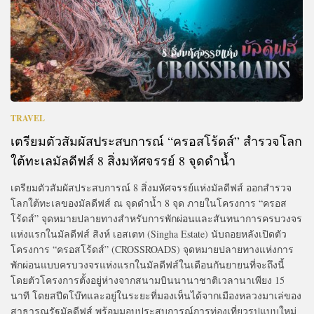
TRAVEL
เตรียมตัวสัมผัสประสบการณ์ “ครอสโร้ดส์” สำรวจโลก
ใต้ทะเลมัลดีฟส์ 8 สิ่งมหัศจรรย์ 8 จุดดำน้ำ
เตรียมตัวสัมผัสประสบการณ์ 8 สิ่งมหัศจรรย์แห่งมัลดีฟส์ ออกสำรวจ
โลกใต้ทะเลของมัลดีฟส์ ณ จุดดำน้ำ 8 จุด ภายในโครงการ “ครอส
โร้ดส์” จุดหมายปลายทางสำหรับการพักผ่อนและสันทนาการครบวงจร
แห่งแรกในมัลดีฟส์ สิงห์ เอสเตท (Singha Estate) นับถอยหลังเปิดตัว
โครงการ “ครอสโร้ดส์” (CROSSROADS) จุดหมายปลายทางแห่งการ
พักผ่อนแบบครบวงจรแห่งแรกในมัลดีฟส์ในเดือนกันยายนที่จะถึงนี้
โดยตัวโครงการตั้งอยู่ห่างจากสนามบินนานาชาติเวลานาเพียง 15
นาที โดยสปีดโบ๊ทและอยู่ในระยะที่มองเห็นได้จากเมืองหลวงมาเล่ของ
สาธารณรัฐมัลดีฟส์ พร้อมมอบประสบการณ์การท่องเที่ยวรูปแบบใหม่