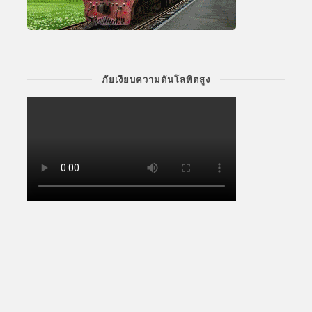
ภัยเงียบความดันโลหิตสูง