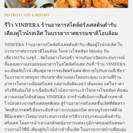
BISTRO
/
CAFE & BISTRO
รีวิว VINIFERA ร้านอาหารสไตล์ฝรั่งเศสต้นตำรับ
เคียงคู่ไวน์รสเลิศ ในบรรยากาศธรรมชาติโอบล้อม
VINIFERA ร้านอาหารสไตล์ฝรั่งเศสต้นตำรับ เคียงคู่ไวน์รสเลิศ ใน
บรรยากาศธรรมชาติโอบล้อม ใจกลางโชคชัย4 Mileday กิน
เที่ยว365วัน บงชูร์…จัดไปอย่างไม่รอช้า ชวนกันมาเปิดประสบการณ์
ลิ้มลองความอร่อยของอาหารในสไตล์ฝรั่งเศส กันที่ “ร้าน VINIFERA
ละเมียดจิบไวน์ เคียงคู่อาหารรสเลิศฝรั่งเศส พักกายไปกับสวนสีเขียว”
ในบรรยากาศหรูหรากับรสชาติชวนหลงใหลประดุจเเวะทานที่ร้าน
อาหารใจกลางเมืองฝรั่งเศส แค่อ่านยังคิดเลยว่าต้องแพง แต่ในราคา
จริงที่จับต้องได้ มาเช็คอินชิมไวน์สบายกระเป๋าใจกลางโชคชัย4 ค้นพบ
ความอร่อยใกล้ๆตัวคุณ VINIFERA จากร้านที่เน้นการดื่มด่ำรสชาติ
ไวน์ส่งตรงจากฝรั่งเศสสุดพิเศษ สู่ร้านอาหารฝรั่งเศสชั้นเลิศที่คัดสรร
วัตถุดิบเกรดพรีเมี่ยมระดับห้าดาวเเบบออแกนิค ทุกเมนูรังสรรค์ด้วย
ฝีมือเชฟชาวไทยมากประสบการณ์จากวิธีการปรุงรสแบบต้นตำรับ
ฝรั่งเศส โดยการนำเอาเอกลักษณ์อาหารแต่ละภูมิภาคของฝรั่งเศสมา
รวบรวมไว้ที่นี่ เคียงคู่กับไวน์นำเข้าชั้นเลิศ ในบรรยากาศบ้านที่อบอุ่น