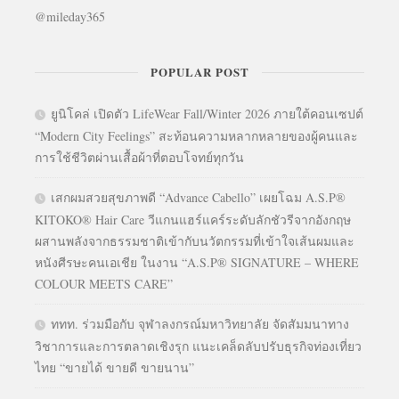
@mileday365
POPULAR POST
ยูนิโคล่ เปิดตัว LifeWear Fall/Winter 2026 ภายใต้คอนเซปต์
“Modern City Feelings” สะท้อนความหลากหลายของผู้คนและ
การใช้ชีวิตผ่านเสื้อผ้าที่ตอบโจทย์ทุกวัน
เสกผมสวยสุขภาพดี “Advance Cabello” เผยโฉม A.S.P®
KITOKO® Hair Care วีแกนแฮร์แคร์ระดับลักชัวรีจากอังกฤษ
ผสานพลังจากธรรมชาติเข้ากับนวัตกรรมที่เข้าใจเส้นผมและ
หนังศีรษะคนเอเชีย ในงาน “A.S.P® SIGNATURE – WHERE
COLOUR MEETS CARE”
ททท. ร่วมมือกับ จุฬาลงกรณ์มหาวิทยาลัย จัดสัมมนาทาง
วิชาการและการตลาดเชิงรุก แนะเคล็ดลับปรับธุรกิจท่องเที่ยว
ไทย “ขายได้ ขายดี ขายนาน”